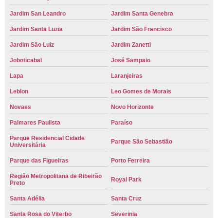
Jardim San Leandro
Jardim Santa Genebra
Jardim Santa Luzia
Jardim São Francisco
Jardim São Luiz
Jardim Zanetti
Joboticabal
José Sampaio
Lapa
Laranjeiras
Leblon
Leo Gomes de Morais
Novaes
Novo Horizonte
Palmares Paulista
Paraíso
Parque Residencial Cidade
Parque São Sebastião
Universitária
Parque das Figueiras
Porto Ferreira
Região Metropolitana de Ribeirão
Royal Park
Preto
Santa Adélia
Santa Cruz
Santa Rosa do Viterbo
Severinia