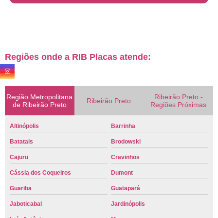
Regiões onde a RIB Placas atende:
Região Metropolitana
Ribeirão Preto -
Ribeirão Preto
de Ribeirão Preto
Regiões Próximas
Altinópolis
Barrinha
Batatais
Brodowski
Cajuru
Cravinhos
Cássia dos Coqueiros
Dumont
Guariba
Guatapará
Jaboticabal
Jardinópolis