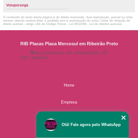
Votuporanga
O conteúdo do texto desta página é de direito reservado. Sua reprodução, parcial ou total,
mesmo citando nossos links, é proibida sem a autorização do autor. Crime de violação de
direito autoral – artigo 184 do Código Penal –
Lei 9610/98 - Lei de direitos autorais
.
RIB Placas Placa Mercosul em Ribeirão Preto
Rua Castro Alves, 244 - Ribeirão Preto - SP
CEP: 14080-370
(16) 3515-1150
(16) 98825-2142
ribplacasautomotivas@gmail.com
Home
Empresa
Missão
Olá! Fale agora pelo WhatsApp
Serviços