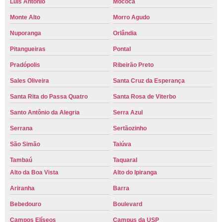
Luís Antônio
Mococa
Monte Alto
Morro Agudo
Nuporanga
Orlândia
Pitangueiras
Pontal
Pradópolis
Ribeirão Preto
Sales Oliveira
Santa Cruz da Esperança
Santa Rita do Passa Quatro
Santa Rosa de Viterbo
Santo Antônio da Alegria
Serra Azul
Serrana
Sertãozinho
São Simão
Taiúva
Tambaú
Taquaral
Alto da Boa Vista
Alto do Ipiranga
Ariranha
Barra
Bebedouro
Boulevard
Campos Elíseos
Campus da USP