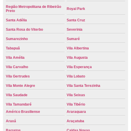
Região Metropolitana de Ribeirão
Royal Park
Preto
Santa Adélia
Santa Cruz
Santa Rosa do Viterbo
Severinia
Sumarezinho
Sumaré
Tabapuã
Vila Albertina
Vila Amélia
Vila Augusta
Vila Carvalho
Vila Esperança
Vila Gertrudes
Vila Lobato
Vila Monte Alegre
Vila Santa Terezinha
Vila Saudade
Vila Seixas
Vila Tamandaré
Vila Tibério
Américo Brasiliense
Araraquara
Araxá
Araçatuba
Barretos
Caldas Novas