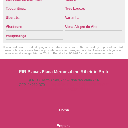
Taquaritinga
Três Lagoas
Uberaba
Varginha
Viradouro
Vista Alegre do Alto
Votuporanga
O conteúdo do texto desta página é de direito reservado. Sua reprodução, parcial ou total,
mesmo citando nossos links, é proibida sem a autorização do autor. Crime de violação de
direito autoral – artigo 184 do Código Penal –
Lei 9610/98 - Lei de direitos autorais
.
RIB Placas Placa Mercosul em Ribeirão Preto
Rua Castro Alves, 244 - Ribeirão Preto - SP
CEP: 14080-370
(16) 3515-1150
(16) 98825-2142
ribplacasautomotivas@gmail.com
Home
Empresa