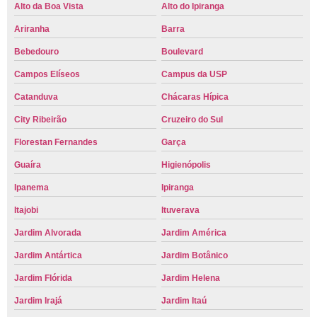
Alto da Boa Vista
Alto do Ipiranga
Ariranha
Barra
Bebedouro
Boulevard
Campos Elíseos
Campus da USP
Catanduva
Chácaras Hípica
City Ribeirão
Cruzeiro do Sul
Florestan Fernandes
Garça
Guaíra
Higienópolis
Ipanema
Ipiranga
Itajobi
Ituverava
Jardim Alvorada
Jardim América
Jardim Antártica
Jardim Botânico
Jardim Flórida
Jardim Helena
Jardim Irajá
Jardim Itaú