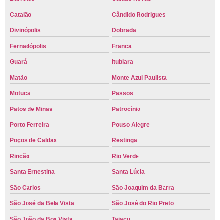
Catalão
Cândido Rodrigues
Divinópolis
Dobrada
Fernadópolis
Franca
Guará
Itubiara
Matão
Monte Azul Paulista
Motuca
Passos
Patos de Minas
Patrocínio
Porto Ferreira
Pouso Alegre
Poços de Caldas
Restinga
Rincão
Rio Verde
Santa Ernestina
Santa Lúcia
São Carlos
São Joaquim da Barra
São José da Bela Vista
São José do Rio Preto
São João da Boa Vista
Taiaçu