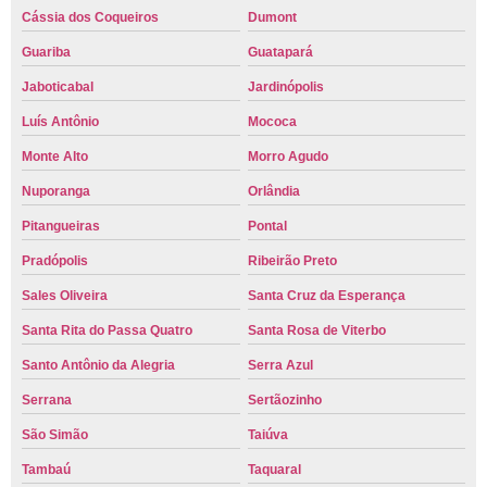
Cássia dos Coqueiros
Dumont
Guariba
Guatapará
Jaboticabal
Jardinópolis
Luís Antônio
Mococa
Monte Alto
Morro Agudo
Nuporanga
Orlândia
Pitangueiras
Pontal
Pradópolis
Ribeirão Preto
Sales Oliveira
Santa Cruz da Esperança
Santa Rita do Passa Quatro
Santa Rosa de Viterbo
Santo Antônio da Alegria
Serra Azul
Serrana
Sertãozinho
São Simão
Taiúva
Tambaú
Taquaral