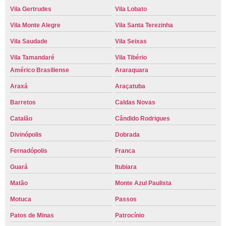
Vila Gertrudes
Vila Lobato
Vila Monte Alegre
Vila Santa Terezinha
Vila Saudade
Vila Seixas
Vila Tamandaré
Vila Tibério
Américo Brasiliense
Araraquara
Araxá
Araçatuba
Barretos
Caldas Novas
Catalão
Cândido Rodrigues
Divinópolis
Dobrada
Fernadópolis
Franca
Guará
Itubiara
Matão
Monte Azul Paulista
Motuca
Passos
Patos de Minas
Patrocínio