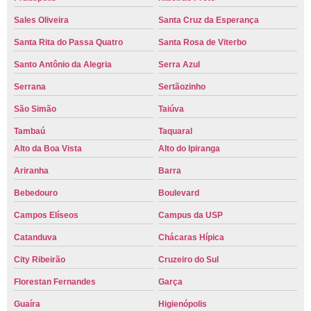
Sales Oliveira
Santa Cruz da Esperança
Santa Rita do Passa Quatro
Santa Rosa de Viterbo
Santo Antônio da Alegria
Serra Azul
Serrana
Sertãozinho
São Simão
Taiúva
Tambaú
Taquaral
Alto da Boa Vista
Alto do Ipiranga
Ariranha
Barra
Bebedouro
Boulevard
Campos Elíseos
Campus da USP
Catanduva
Chácaras Hípica
City Ribeirão
Cruzeiro do Sul
Florestan Fernandes
Garça
Guaíra
Higienópolis