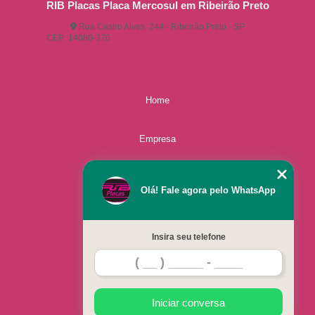
RIB Placas Placa Mercosul em Ribeirão Preto
Rua Castro Alves, 244 - Ribeirão Preto - SP
CEP: 14080-370
(16) 3515-1150
(16) 98825-2142
ribplacasautomotivas@gmail.com
Home
Empresa
Missão
Olá! Fale agora pelo WhatsApp
Serviços
Insira seu telefone
Contato
Mapa do site
Iniciar conversa