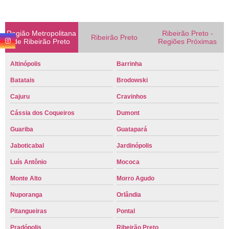
Região Metropolitana
Ribeirão Preto -
Ribeirão Preto
de Ribeirão Preto
Regiões Próximas
Altinópolis
Barrinha
Batatais
Brodowski
Cajuru
Cravinhos
Cássia dos Coqueiros
Dumont
Guariba
Guatapará
Jaboticabal
Jardinópolis
Luís Antônio
Mococa
Monte Alto
Morro Agudo
Nuporanga
Orlândia
Pitangueiras
Pontal
Pradópolis
Ribeirão Preto