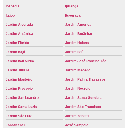
Ipanema
Ipiranga
Itajobi
Ituverava
Jardim Alvorada
Jardim América
Jardim Antártica
Jardim Botânico
Jardim Flórida
Jardim Helena
Jardim Irajá
Jardim Itaú
Jardim Itaú Mirim
Jardim José Roberto Téo
Jardim Juliana
Jardim Macedo
Jardim Mosteiro
Jardim Palma Travassos
Jardim Procópio
Jardim Recreio
Jardim San Leandro
Jardim Santa Genebra
Jardim Santa Luzia
Jardim São Francisco
Jardim São Luiz
Jardim Zanetti
Joboticabal
José Sampaio