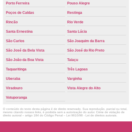
Porto Ferreira
Pouso Alegre
Poços de Caldas
Restinga
Rincão
Rio Verde
Santa Ernestina
Santa Lúcia
São Carlos
São Joaquim da Barra
São José da Bela Vista
São José do Rio Preto
São João da Boa Vista
Taiaçu
Taquaritinga
Três Lagoas
Uberaba
Varginha
Viradouro
Vista Alegre do Alto
Votuporanga
O conteúdo do texto desta página é de direito reservado. Sua reprodução, parcial ou total,
mesmo citando nossos links, é proibida sem a autorização do autor. Crime de violação de
direito autoral – artigo 184 do Código Penal –
Lei 9610/98 - Lei de direitos autorais
.