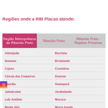
Regiões onde a RIB Placas atende:
Região Metropolitana
Ribeirão Preto -
Ribeirão Preto
de Ribeirão Preto
Regiões Próximas
Altinópolis
Barrinha
Batatais
Brodowski
Cajuru
Cravinhos
Cássia dos Coqueiros
Dumont
Guariba
Guatapará
Jaboticabal
Jardinópolis
Luís Antônio
Mococa
Monte Alto
Morro Agudo