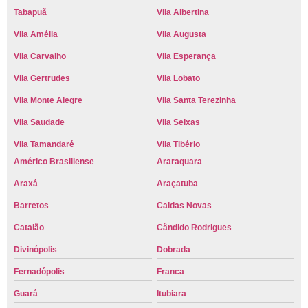
Tabapuã
Vila Albertina
Vila Amélia
Vila Augusta
Vila Carvalho
Vila Esperança
Vila Gertrudes
Vila Lobato
Vila Monte Alegre
Vila Santa Terezinha
Vila Saudade
Vila Seixas
Vila Tamandaré
Vila Tibério
Américo Brasiliense
Araraquara
Araxá
Araçatuba
Barretos
Caldas Novas
Catalão
Cândido Rodrigues
Divinópolis
Dobrada
Fernadópolis
Franca
Guará
Itubiara