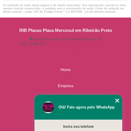
O conteúdo do texto desta página é de direito reservado. Sua reprodução, parcial ou total,
mesmo citando nossos links, é proibida sem a autorização do autor. Crime de violação de
direito autoral – artigo 184 do Código Penal –
Lei 9610/98 - Lei de direitos autorais
.
RIB Placas Placa Mercosul em Ribeirão Preto
Rua Castro Alves, 244 - Ribeirão Preto - SP
CEP: 14080-370
(16) 3515-1150
(16) 98825-2142
ribplacasautomotivas@gmail.com
Home
Empresa
Missão
Olá! Fale agora pelo WhatsApp
Serviços
Insira seu telefone