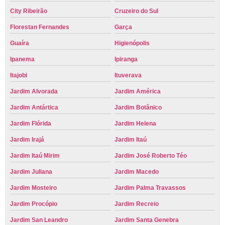
City Ribeirão
Cruzeiro do Sul
Florestan Fernandes
Garça
Guaíra
Higienópolis
Ipanema
Ipiranga
Itajobi
Ituverava
Jardim Alvorada
Jardim América
Jardim Antártica
Jardim Botânico
Jardim Flórida
Jardim Helena
Jardim Irajá
Jardim Itaú
Jardim Itaú Mirim
Jardim José Roberto Téo
Jardim Juliana
Jardim Macedo
Jardim Mosteiro
Jardim Palma Travassos
Jardim Procópio
Jardim Recreio
Jardim San Leandro
Jardim Santa Genebra