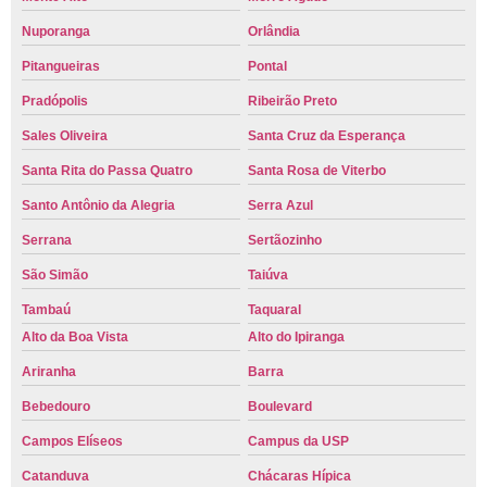
Nuporanga
Orlândia
Pitangueiras
Pontal
Pradópolis
Ribeirão Preto
Sales Oliveira
Santa Cruz da Esperança
Santa Rita do Passa Quatro
Santa Rosa de Viterbo
Santo Antônio da Alegria
Serra Azul
Serrana
Sertãozinho
São Simão
Taiúva
Tambaú
Taquaral
Alto da Boa Vista
Alto do Ipiranga
Ariranha
Barra
Bebedouro
Boulevard
Campos Elíseos
Campus da USP
Catanduva
Chácaras Hípica