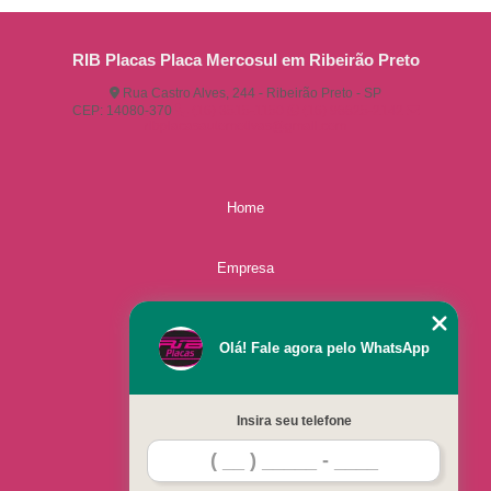
RIB Placas Placa Mercosul em Ribeirão Preto
Rua Castro Alves, 244 - Ribeirão Preto - SP
CEP: 14080-370
(16) 3515-1150
(16) 98825-2142
ribplacasautomotivas@gmail.com
Home
Empresa
Missão
Olá! Fale agora pelo WhatsApp
Serviços
Insira seu telefone
Contato