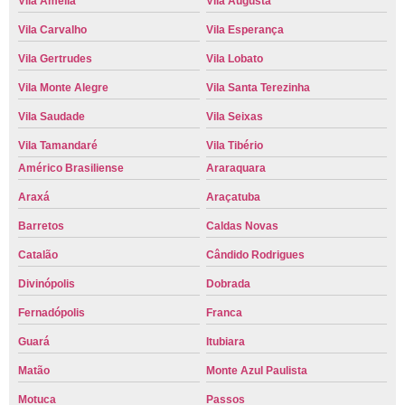
Vila Amélia
Vila Augusta
Vila Carvalho
Vila Esperança
Vila Gertrudes
Vila Lobato
Vila Monte Alegre
Vila Santa Terezinha
Vila Saudade
Vila Seixas
Vila Tamandaré
Vila Tibério
Américo Brasiliense
Araraquara
Araxá
Araçatuba
Barretos
Caldas Novas
Catalão
Cândido Rodrigues
Divinópolis
Dobrada
Fernadópolis
Franca
Guará
Itubiara
Matão
Monte Azul Paulista
Motuca
Passos