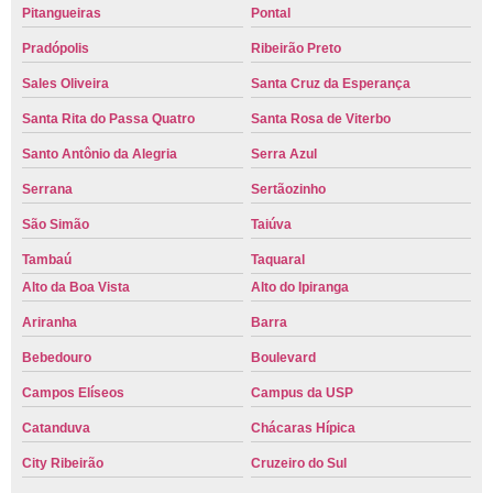
Pitangueiras
Pontal
Pradópolis
Ribeirão Preto
Sales Oliveira
Santa Cruz da Esperança
Santa Rita do Passa Quatro
Santa Rosa de Viterbo
Santo Antônio da Alegria
Serra Azul
Serrana
Sertãozinho
São Simão
Taiúva
Tambaú
Taquaral
Alto da Boa Vista
Alto do Ipiranga
Ariranha
Barra
Bebedouro
Boulevard
Campos Elíseos
Campus da USP
Catanduva
Chácaras Hípica
City Ribeirão
Cruzeiro do Sul