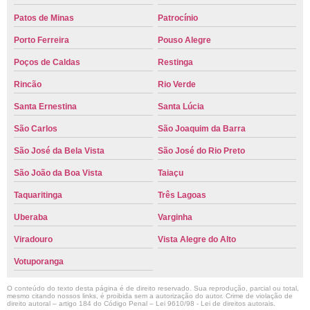
Patos de Minas
Patrocínio
Porto Ferreira
Pouso Alegre
Poços de Caldas
Restinga
Rincão
Rio Verde
Santa Ernestina
Santa Lúcia
São Carlos
São Joaquim da Barra
São José da Bela Vista
São José do Rio Preto
São João da Boa Vista
Taiaçu
Taquaritinga
Três Lagoas
Uberaba
Varginha
Viradouro
Vista Alegre do Alto
Votuporanga
O conteúdo do texto desta página é de direito reservado. Sua reprodução, parcial ou total,
mesmo citando nossos links, é proibida sem a autorização do autor. Crime de violação de
direito autoral – artigo 184 do Código Penal –
Lei 9610/98 - Lei de direitos autorais
.