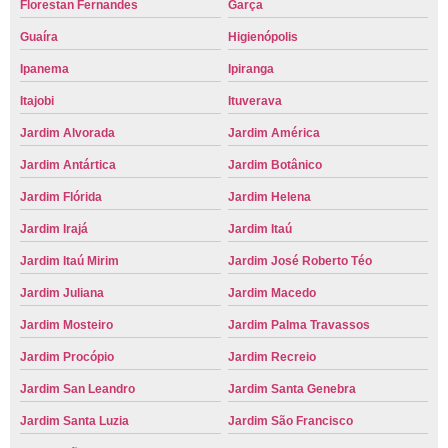
Florestan Fernandes
Garça
Guaíra
Higienópolis
Ipanema
Ipiranga
Itajobi
Ituverava
Jardim Alvorada
Jardim América
Jardim Antártica
Jardim Botânico
Jardim Flórida
Jardim Helena
Jardim Irajá
Jardim Itaú
Jardim Itaú Mirim
Jardim José Roberto Téo
Jardim Juliana
Jardim Macedo
Jardim Mosteiro
Jardim Palma Travassos
Jardim Procópio
Jardim Recreio
Jardim San Leandro
Jardim Santa Genebra
Jardim Santa Luzia
Jardim São Francisco