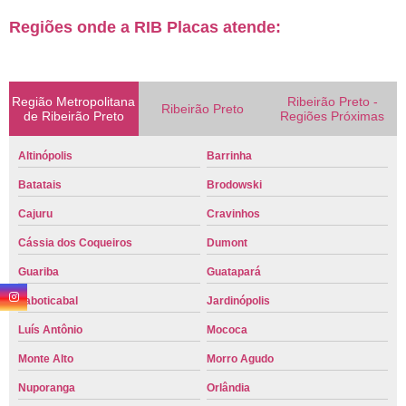
Regiões onde a RIB Placas atende:
Região Metropolitana
Ribeirão Preto -
Ribeirão Preto
de Ribeirão Preto
Regiões Próximas
Altinópolis
Barrinha
Batatais
Brodowski
Cajuru
Cravinhos
Cássia dos Coqueiros
Dumont
Guariba
Guatapará
Jaboticabal
Jardinópolis
Luís Antônio
Mococa
Monte Alto
Morro Agudo
Nuporanga
Orlândia