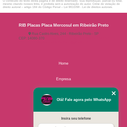
O conteúdo do texto desta página é de direito reservado. Sua reprodução, parcial ou total,
mesmo citando nossos links, é proibida sem a autorização do autor. Crime de violação de
direito autoral – artigo 184 do Código Penal –
Lei 9610/98 - Lei de direitos autorais
.
RIB Placas Placa Mercosul em Ribeirão Preto
Rua Castro Alves, 244 - Ribeirão Preto - SP
CEP: 14080-370
(16) 3515-1150
(16) 98825-2142
ribplacasautomotivas@gmail.com
Home
Empresa
Missão
Olá! Fale agora pelo WhatsApp
Serviços
Insira seu telefone
Contato