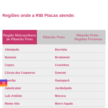
Regiões onde a RIB Placas atende:
Região Metropolitana
Ribeirão Preto -
Ribeirão Preto
de Ribeirão Preto
Regiões Próximas
Altinópolis
Barrinha
Batatais
Brodowski
Cajuru
Cravinhos
Cássia dos Coqueiros
Dumont
Guariba
Guatapará
Jaboticabal
Jardinópolis
Luís Antônio
Mococa
Monte Alto
Morro Agudo