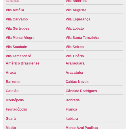
Tabapuã
Vila Albertina
Vila Amélia
Vila Augusta
Vila Carvalho
Vila Esperança
Vila Gertrudes
Vila Lobato
Vila Monte Alegre
Vila Santa Terezinha
Vila Saudade
Vila Seixas
Vila Tamandaré
Vila Tibério
Américo Brasiliense
Araraquara
Araxá
Araçatuba
Barretos
Caldas Novas
Catalão
Cândido Rodrigues
Divinópolis
Dobrada
Fernadópolis
Franca
Guará
Itubiara
Matão
Monte Azul Paulista