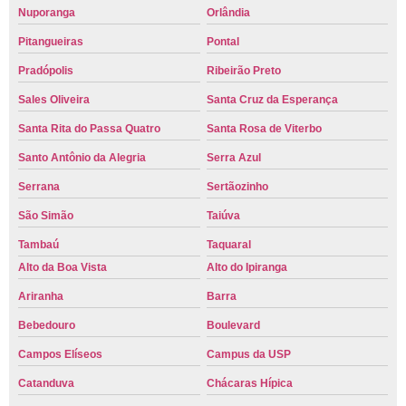
Nuporanga
Orlândia
Pitangueiras
Pontal
Pradópolis
Ribeirão Preto
Sales Oliveira
Santa Cruz da Esperança
Santa Rita do Passa Quatro
Santa Rosa de Viterbo
Santo Antônio da Alegria
Serra Azul
Serrana
Sertãozinho
São Simão
Taiúva
Tambaú
Taquaral
Alto da Boa Vista
Alto do Ipiranga
Ariranha
Barra
Bebedouro
Boulevard
Campos Elíseos
Campus da USP
Catanduva
Chácaras Hípica