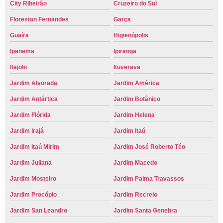
City Ribeirão
Cruzeiro do Sul
Florestan Fernandes
Garça
Guaíra
Higienópolis
Ipanema
Ipiranga
Itajobi
Ituverava
Jardim Alvorada
Jardim América
Jardim Antártica
Jardim Botânico
Jardim Flórida
Jardim Helena
Jardim Irajá
Jardim Itaú
Jardim Itaú Mirim
Jardim José Roberto Téo
Jardim Juliana
Jardim Macedo
Jardim Mosteiro
Jardim Palma Travassos
Jardim Procópio
Jardim Recreio
Jardim San Leandro
Jardim Santa Genebra