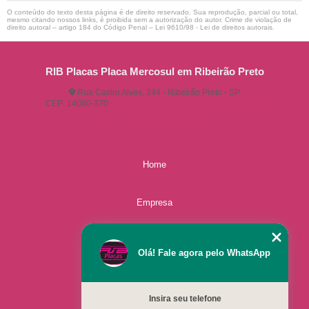
O conteúdo do texto desta página é de direito reservado. Sua reprodução, parcial ou total,
mesmo citando nossos links, é proibida sem a autorização do autor. Crime de violação de
direito autoral – artigo 184 do Código Penal –
Lei 9610/98 - Lei de direitos autorais
.
RIB Placas Placa Mercosul em Ribeirão Preto
Rua Castro Alves, 244 - Ribeirão Preto - SP
CEP: 14080-370
(16) 3515-1150
(16) 98825-2142
ribplacasautomotivas@gmail.com
Home
Empresa
Missão
Olá! Fale agora pelo WhatsApp
Serviços
Insira seu telefone