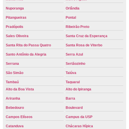
Nuporanga
Orlândia
Pitangueiras
Pontal
Pradópolis
Ribeirão Preto
Sales Oliveira
Santa Cruz da Esperança
Santa Rita do Passa Quatro
Santa Rosa de Viterbo
Santo Antônio da Alegria
Serra Azul
Serrana
Sertãozinho
São Simão
Taiúva
Tambaú
Taquaral
Alto da Boa Vista
Alto do Ipiranga
Ariranha
Barra
Bebedouro
Boulevard
Campos Elíseos
Campus da USP
Catanduva
Chácaras Hípica