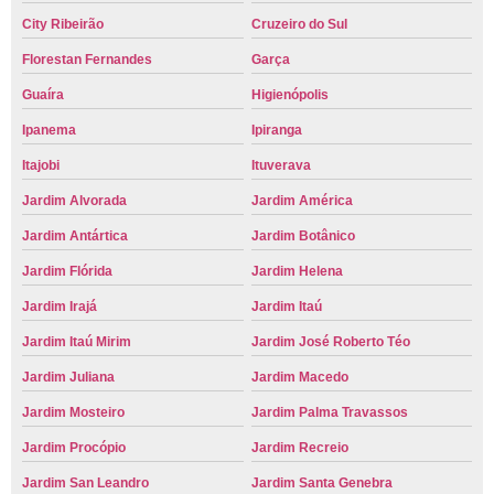
City Ribeirão
Cruzeiro do Sul
Florestan Fernandes
Garça
Guaíra
Higienópolis
Ipanema
Ipiranga
Itajobi
Ituverava
Jardim Alvorada
Jardim América
Jardim Antártica
Jardim Botânico
Jardim Flórida
Jardim Helena
Jardim Irajá
Jardim Itaú
Jardim Itaú Mirim
Jardim José Roberto Téo
Jardim Juliana
Jardim Macedo
Jardim Mosteiro
Jardim Palma Travassos
Jardim Procópio
Jardim Recreio
Jardim San Leandro
Jardim Santa Genebra