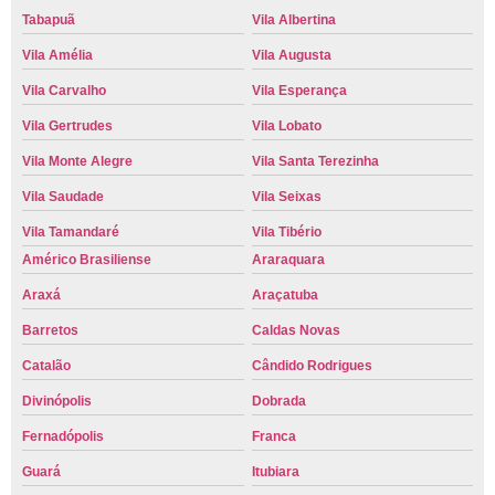
Tabapuã
Vila Albertina
Vila Amélia
Vila Augusta
Vila Carvalho
Vila Esperança
Vila Gertrudes
Vila Lobato
Vila Monte Alegre
Vila Santa Terezinha
Vila Saudade
Vila Seixas
Vila Tamandaré
Vila Tibério
Américo Brasiliense
Araraquara
Araxá
Araçatuba
Barretos
Caldas Novas
Catalão
Cândido Rodrigues
Divinópolis
Dobrada
Fernadópolis
Franca
Guará
Itubiara