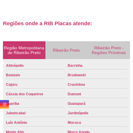
Regiões onde a RIB Placas atende:
Região Metropolitana
Ribeirão Preto -
Ribeirão Preto
de Ribeirão Preto
Regiões Próximas
Altinópolis
Barrinha
Batatais
Brodowski
Cajuru
Cravinhos
Cássia dos Coqueiros
Dumont
Guariba
Guatapará
Jaboticabal
Jardinópolis
Luís Antônio
Mococa
Monte Alto
Morro Agudo