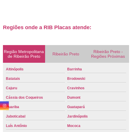
Regiões onde a RIB Placas atende:
Região Metropolitana
Ribeirão Preto -
Ribeirão Preto
de Ribeirão Preto
Regiões Próximas
Altinópolis
Barrinha
Batatais
Brodowski
Cajuru
Cravinhos
Cássia dos Coqueiros
Dumont
Guariba
Guatapará
Jaboticabal
Jardinópolis
Luís Antônio
Mococa