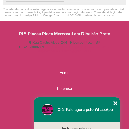
O conteúdo do texto desta página é de direito reservado. Sua reprodução, parcial ou total,
mesmo citando nossos links, é proibida sem a autorização do autor. Crime de violação de
direito autoral – artigo 184 do Código Penal –
Lei 9610/98 - Lei de direitos autorais
.
RIB Placas Placa Mercosul em Ribeirão Preto
Rua Castro Alves, 244 - Ribeirão Preto - SP
CEP: 14080-370
(16) 3515-1150
(16) 98825-2142
ribplacasautomotivas@gmail.com
Home
Empresa
Missão
Olá! Fale agora pelo WhatsApp
Serviços
Insira seu telefone