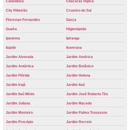
Catanduva
Chácaras Hípica
City Ribeirão
Cruzeiro do Sul
Florestan Fernandes
Garça
Guaíra
Higienópolis
Ipanema
Ipiranga
Itajobi
Ituverava
Jardim Alvorada
Jardim América
Jardim Antártica
Jardim Botânico
Jardim Flórida
Jardim Helena
Jardim Irajá
Jardim Itaú
Jardim Itaú Mirim
Jardim José Roberto Téo
Jardim Juliana
Jardim Macedo
Jardim Mosteiro
Jardim Palma Travassos
Jardim Procópio
Jardim Recreio