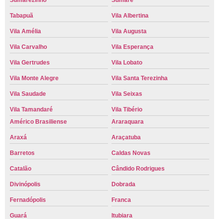
Sumarezinho
Sumaré
Tabapuã
Vila Albertina
Vila Amélia
Vila Augusta
Vila Carvalho
Vila Esperança
Vila Gertrudes
Vila Lobato
Vila Monte Alegre
Vila Santa Terezinha
Vila Saudade
Vila Seixas
Vila Tamandaré
Vila Tibério
Américo Brasiliense
Araraquara
Araxá
Araçatuba
Barretos
Caldas Novas
Catalão
Cândido Rodrigues
Divinópolis
Dobrada
Fernadópolis
Franca
Guará
Itubiara