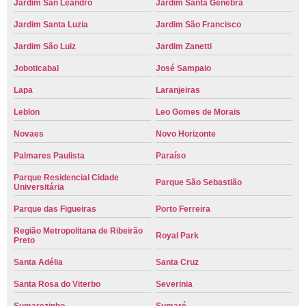
Jardim San Leandro
Jardim Santa Genebra
Jardim Santa Luzia
Jardim São Francisco
Jardim São Luiz
Jardim Zanetti
Joboticabal
José Sampaio
Lapa
Laranjeiras
Leblon
Leo Gomes de Morais
Novaes
Novo Horizonte
Palmares Paulista
Paraíso
Parque Residencial Cidade
Parque São Sebastião
Universitária
Parque das Figueiras
Porto Ferreira
Região Metropolitana de Ribeirão
Royal Park
Preto
Santa Adélia
Santa Cruz
Santa Rosa do Viterbo
Severinia