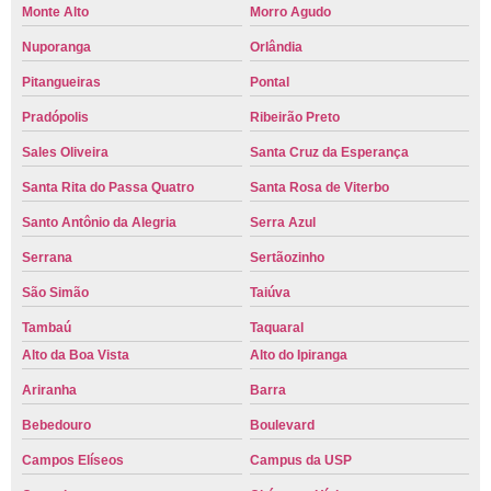
Monte Alto
Morro Agudo
Nuporanga
Orlândia
Pitangueiras
Pontal
Pradópolis
Ribeirão Preto
Sales Oliveira
Santa Cruz da Esperança
Santa Rita do Passa Quatro
Santa Rosa de Viterbo
Santo Antônio da Alegria
Serra Azul
Serrana
Sertãozinho
São Simão
Taiúva
Tambaú
Taquaral
Alto da Boa Vista
Alto do Ipiranga
Ariranha
Barra
Bebedouro
Boulevard
Campos Elíseos
Campus da USP