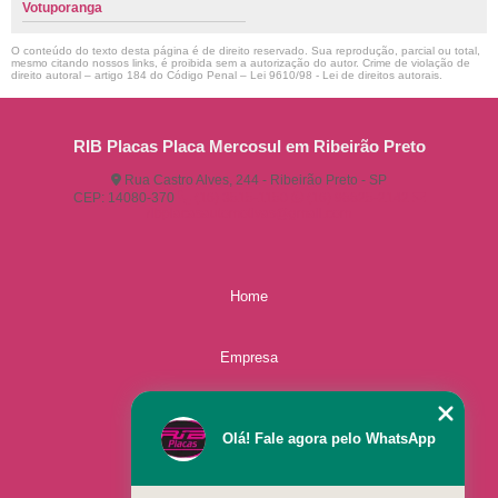
Votuporanga
O conteúdo do texto desta página é de direito reservado. Sua reprodução, parcial ou total,
mesmo citando nossos links, é proibida sem a autorização do autor. Crime de violação de
direito autoral – artigo 184 do Código Penal –
Lei 9610/98 - Lei de direitos autorais
.
RIB Placas Placa Mercosul em Ribeirão Preto
Rua Castro Alves, 244 - Ribeirão Preto - SP
CEP: 14080-370
(16) 3515-1150
(16) 98825-2142
ribplacasautomotivas@gmail.com
Home
Empresa
Missão
Olá! Fale agora pelo WhatsApp
Serviços