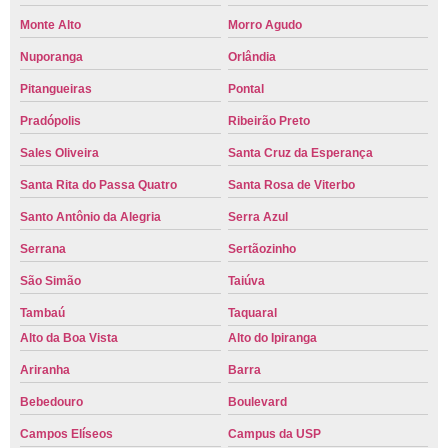
Monte Alto
Morro Agudo
Nuporanga
Orlândia
Pitangueiras
Pontal
Pradópolis
Ribeirão Preto
Sales Oliveira
Santa Cruz da Esperança
Santa Rita do Passa Quatro
Santa Rosa de Viterbo
Santo Antônio da Alegria
Serra Azul
Serrana
Sertãozinho
São Simão
Taiúva
Tambaú
Taquaral
Alto da Boa Vista
Alto do Ipiranga
Ariranha
Barra
Bebedouro
Boulevard
Campos Elíseos
Campus da USP