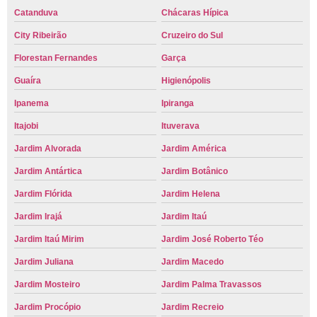
Catanduva
Chácaras Hípica
City Ribeirão
Cruzeiro do Sul
Florestan Fernandes
Garça
Guaíra
Higienópolis
Ipanema
Ipiranga
Itajobi
Ituverava
Jardim Alvorada
Jardim América
Jardim Antártica
Jardim Botânico
Jardim Flórida
Jardim Helena
Jardim Irajá
Jardim Itaú
Jardim Itaú Mirim
Jardim José Roberto Téo
Jardim Juliana
Jardim Macedo
Jardim Mosteiro
Jardim Palma Travassos
Jardim Procópio
Jardim Recreio