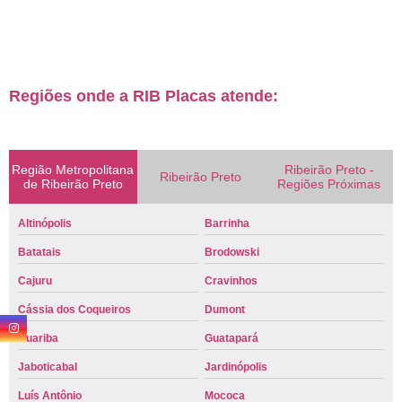
Regiões onde a RIB Placas atende:
Região Metropolitana
Ribeirão Preto -
Ribeirão Preto
de Ribeirão Preto
Regiões Próximas
Altinópolis
Barrinha
Batatais
Brodowski
Cajuru
Cravinhos
Cássia dos Coqueiros
Dumont
Guariba
Guatapará
Jaboticabal
Jardinópolis
Luís Antônio
Mococa