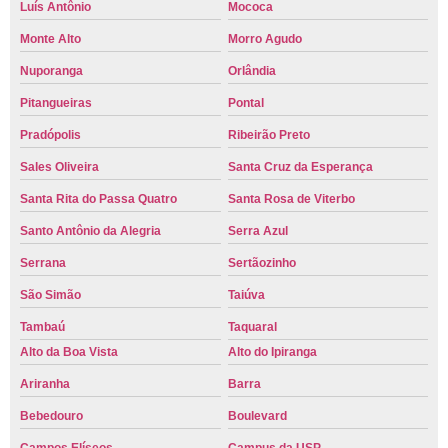
Luís Antônio
Mococa
Monte Alto
Morro Agudo
Nuporanga
Orlândia
Pitangueiras
Pontal
Pradópolis
Ribeirão Preto
Sales Oliveira
Santa Cruz da Esperança
Santa Rita do Passa Quatro
Santa Rosa de Viterbo
Santo Antônio da Alegria
Serra Azul
Serrana
Sertãozinho
São Simão
Taiúva
Tambaú
Taquaral
Alto da Boa Vista
Alto do Ipiranga
Ariranha
Barra
Bebedouro
Boulevard