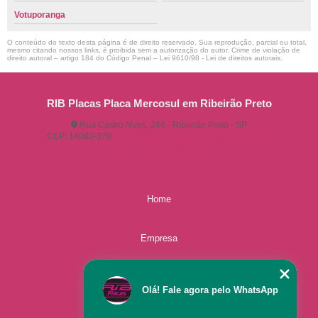
Votuporanga
O conteúdo do texto desta página é de direito reservado. Sua reprodução, parcial ou total,
mesmo citando nossos links, é proibida sem a autorização do autor. Crime de violação de
direito autoral – artigo 184 do Código Penal –
Lei 9610/98 - Lei de direitos autorais
.
RIB Placas Placa Mercosul em Ribeirão Preto
Rua Castro Alves, 244 - Ribeirão Preto - SP
CEP: 14080-370
(16) 3515-1150
(16) 98825-2142
ribplacasautomotivas@gmail.com
Home
Empresa
Missão
Olá! Fale agora pelo WhatsApp
Serviços