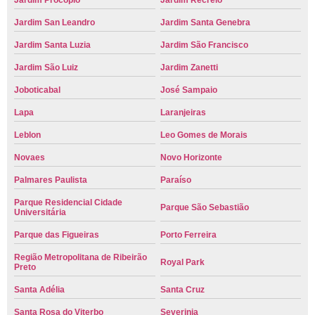
Jardim Procópio
Jardim Recreio
Jardim San Leandro
Jardim Santa Genebra
Jardim Santa Luzia
Jardim São Francisco
Jardim São Luiz
Jardim Zanetti
Joboticabal
José Sampaio
Lapa
Laranjeiras
Leblon
Leo Gomes de Morais
Novaes
Novo Horizonte
Palmares Paulista
Paraíso
Parque Residencial Cidade
Parque São Sebastião
Universitária
Parque das Figueiras
Porto Ferreira
Região Metropolitana de Ribeirão
Royal Park
Preto
Santa Adélia
Santa Cruz
Santa Rosa do Viterbo
Severinia