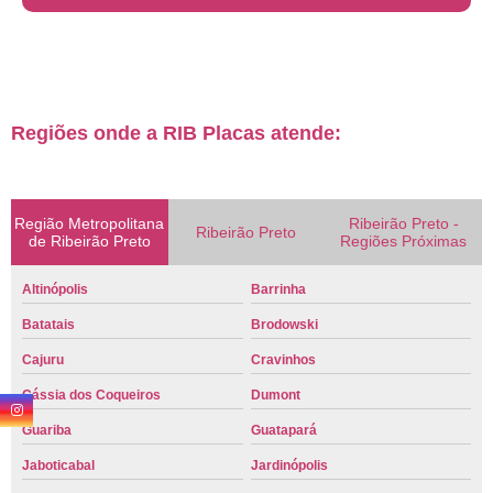
Regiões onde a RIB Placas atende:
Região Metropolitana
Ribeirão Preto -
Ribeirão Preto
de Ribeirão Preto
Regiões Próximas
Altinópolis
Barrinha
Batatais
Brodowski
Cajuru
Cravinhos
Cássia dos Coqueiros
Dumont
Guariba
Guatapará
Jaboticabal
Jardinópolis