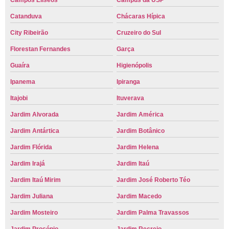
Campos Elíseos
Campus da USP
Catanduva
Chácaras Hípica
City Ribeirão
Cruzeiro do Sul
Florestan Fernandes
Garça
Guaíra
Higienópolis
Ipanema
Ipiranga
Itajobi
Ituverava
Jardim Alvorada
Jardim América
Jardim Antártica
Jardim Botânico
Jardim Flórida
Jardim Helena
Jardim Irajá
Jardim Itaú
Jardim Itaú Mirim
Jardim José Roberto Téo
Jardim Juliana
Jardim Macedo
Jardim Mosteiro
Jardim Palma Travassos