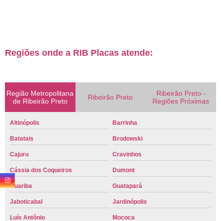
Regiões onde a RIB Placas atende:
Região Metropolitana
Ribeirão Preto -
Ribeirão Preto
de Ribeirão Preto
Regiões Próximas
Altinópolis
Barrinha
Batatais
Brodowski
Cajuru
Cravinhos
Cássia dos Coqueiros
Dumont
Guariba
Guatapará
Jaboticabal
Jardinópolis
Luís Antônio
Mococa