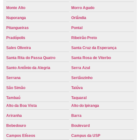
Monte Alto
Morro Agudo
Nuporanga
Orlândia
Pitangueiras
Pontal
Pradópolis
Ribeirão Preto
Sales Oliveira
Santa Cruz da Esperança
Santa Rita do Passa Quatro
Santa Rosa de Viterbo
Santo Antônio da Alegria
Serra Azul
Serrana
Sertãozinho
São Simão
Taiúva
Tambaú
Taquaral
Alto da Boa Vista
Alto do Ipiranga
Ariranha
Barra
Bebedouro
Boulevard
Campos Elíseos
Campus da USP