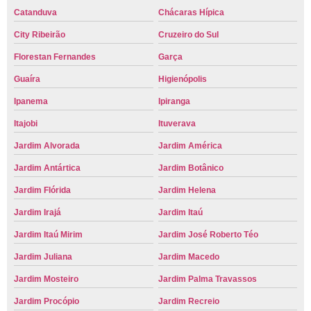
Catanduva
Chácaras Hípica
City Ribeirão
Cruzeiro do Sul
Florestan Fernandes
Garça
Guaíra
Higienópolis
Ipanema
Ipiranga
Itajobi
Ituverava
Jardim Alvorada
Jardim América
Jardim Antártica
Jardim Botânico
Jardim Flórida
Jardim Helena
Jardim Irajá
Jardim Itaú
Jardim Itaú Mirim
Jardim José Roberto Téo
Jardim Juliana
Jardim Macedo
Jardim Mosteiro
Jardim Palma Travassos
Jardim Procópio
Jardim Recreio