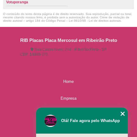
Votuporanga
O conteúdo do texto desta página é de direito reservado. Sua reprodução, parcial ou total,
mesmo citando nossos links, é proibida sem a autorização do autor. Crime de violação de
direito autoral – artigo 184 do Código Penal –
Lei 9610/98 - Lei de direitos autorais
.
RIB Placas Placa Mercosul em Ribeirão Preto
Rua Castro Alves, 244 - Ribeirão Preto - SP
CEP: 14080-370
(16) 3515-1150
(16) 98825-2142
ribplacasautomotivas@gmail.com
Home
Empresa
Missão
Olá! Fale agora pelo WhatsApp
Serviços