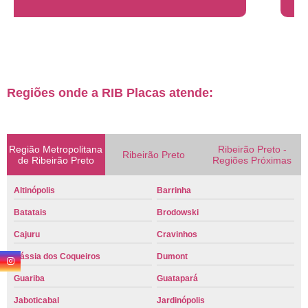
Regiões onde a RIB Placas atende:
Região Metropolitana
Ribeirão Preto -
Ribeirão Preto
de Ribeirão Preto
Regiões Próximas
Altinópolis
Barrinha
Batatais
Brodowski
Cajuru
Cravinhos
Cássia dos Coqueiros
Dumont
Guariba
Guatapará
Jaboticabal
Jardinópolis