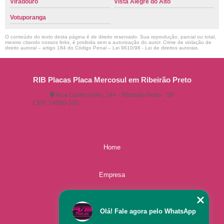
Viradouro
Vista Alegre do Alto
Votuporanga
O conteúdo do texto desta página é de direito reservado. Sua reprodução, parcial ou total,
mesmo citando nossos links, é proibida sem a autorização do autor. Crime de violação de
direito autoral – artigo 184 do Código Penal –
Lei 9610/98 - Lei de direitos autorais
.
RIB Placas Placa Mercosul em Ribeirão Preto
Rua Castro Alves, 244 - Ribeirão Preto - SP
CEP: 14080-370
(16) 3515-1150
(16) 98825-2142
ribplacasautomotivas@gmail.com
Home
Empresa
Missão
Olá! Fale agora pelo WhatsApp