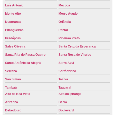
Luís Antônio
Mococa
Monte Alto
Morro Agudo
Nuporanga
Orlândia
Pitangueiras
Pontal
Pradópolis
Ribeirão Preto
Sales Oliveira
Santa Cruz da Esperança
Santa Rita do Passa Quatro
Santa Rosa de Viterbo
Santo Antônio da Alegria
Serra Azul
Serrana
Sertãozinho
São Simão
Taiúva
Tambaú
Taquaral
Alto da Boa Vista
Alto do Ipiranga
Ariranha
Barra
Bebedouro
Boulevard