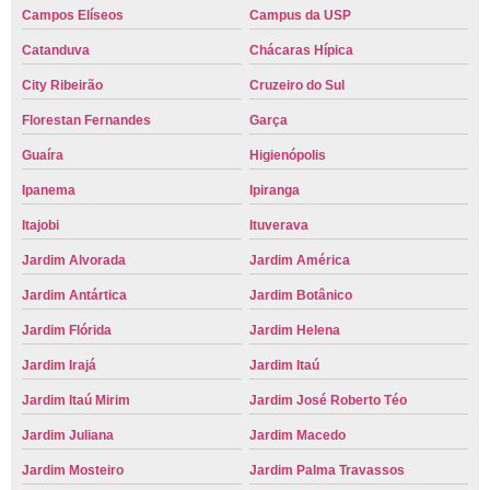
Campos Elíseos
Campus da USP
Catanduva
Chácaras Hípica
City Ribeirão
Cruzeiro do Sul
Florestan Fernandes
Garça
Guaíra
Higienópolis
Ipanema
Ipiranga
Itajobi
Ituverava
Jardim Alvorada
Jardim América
Jardim Antártica
Jardim Botânico
Jardim Flórida
Jardim Helena
Jardim Irajá
Jardim Itaú
Jardim Itaú Mirim
Jardim José Roberto Téo
Jardim Juliana
Jardim Macedo
Jardim Mosteiro
Jardim Palma Travassos