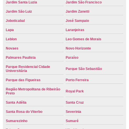
Jardim Santa Luzia
Jardim São Francisco
Jardim São Luiz
Jardim Zanetti
Joboticabal
José Sampaio
Lapa
Laranjeiras
Leblon
Leo Gomes de Morais
Novaes
Novo Horizonte
Palmares Paulista
Paraíso
Parque Residencial Cidade
Parque São Sebastião
Universitária
Parque das Figueiras
Porto Ferreira
Região Metropolitana de Ribeirão
Royal Park
Preto
Santa Adélia
Santa Cruz
Santa Rosa do Viterbo
Severinia
Sumarezinho
Sumaré