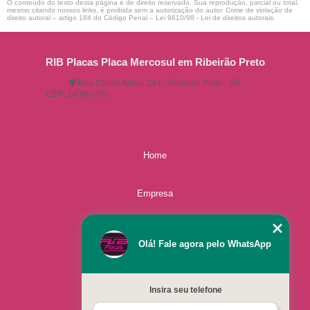
O conteúdo do texto desta página é de direito reservado. Sua reprodução, parcial ou total,
mesmo citando nossos links, é proibida sem a autorização do autor. Crime de violação de
direito autoral – artigo 184 do Código Penal –
Lei 9610/98 - Lei de direitos autorais
.
RIB Placas Placa Mercosul em Ribeirão Preto
Rua Castro Alves, 244 - Ribeirão Preto - SP
CEP: 14080-370
(16) 3515-1150
(16) 98825-2142
ribplacasautomotivas@gmail.com
Home
Empresa
Missão
Olá! Fale agora pelo WhatsApp
Serviços
Insira seu telefone
Contato