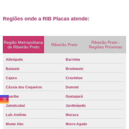
Regiões onde a RIB Placas atende:
Região Metropolitana
Ribeirão Preto -
Ribeirão Preto
de Ribeirão Preto
Regiões Próximas
Altinópolis
Barrinha
Batatais
Brodowski
Cajuru
Cravinhos
Cássia dos Coqueiros
Dumont
Guariba
Guatapará
Jaboticabal
Jardinópolis
Luís Antônio
Mococa
Monte Alto
Morro Agudo