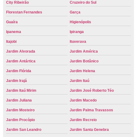
City Ribeirão
Cruzeiro do Sul
Florestan Fernandes
Garça
Guaíra
Higienópolis
Ipanema
Ipiranga
Itajobi
Ituverava
Jardim Alvorada
Jardim América
Jardim Antártica
Jardim Botânico
Jardim Flórida
Jardim Helena
Jardim Irajá
Jardim Itaú
Jardim Itaú Mirim
Jardim José Roberto Téo
Jardim Juliana
Jardim Macedo
Jardim Mosteiro
Jardim Palma Travassos
Jardim Procópio
Jardim Recreio
Jardim San Leandro
Jardim Santa Genebra