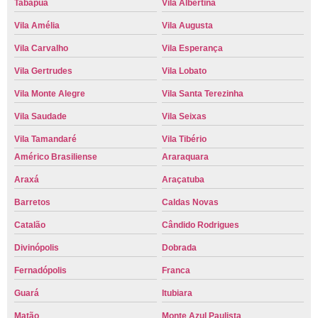
Tabapuã
Vila Albertina
Vila Amélia
Vila Augusta
Vila Carvalho
Vila Esperança
Vila Gertrudes
Vila Lobato
Vila Monte Alegre
Vila Santa Terezinha
Vila Saudade
Vila Seixas
Vila Tamandaré
Vila Tibério
Américo Brasiliense
Araraquara
Araxá
Araçatuba
Barretos
Caldas Novas
Catalão
Cândido Rodrigues
Divinópolis
Dobrada
Fernadópolis
Franca
Guará
Itubiara
Matão
Monte Azul Paulista