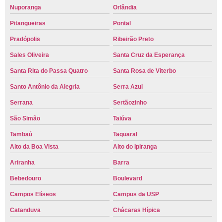
Nuporanga
Orlândia
Pitangueiras
Pontal
Pradópolis
Ribeirão Preto
Sales Oliveira
Santa Cruz da Esperança
Santa Rita do Passa Quatro
Santa Rosa de Viterbo
Santo Antônio da Alegria
Serra Azul
Serrana
Sertãozinho
São Simão
Taiúva
Tambaú
Taquaral
Alto da Boa Vista
Alto do Ipiranga
Ariranha
Barra
Bebedouro
Boulevard
Campos Elíseos
Campus da USP
Catanduva
Chácaras Hípica