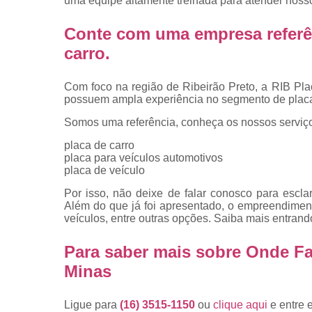
uma equipe altamente treinada para atender nosso
placas
Troca de pla
Conte com uma empresa referê
carro
.
Troca de pla
de veículo
Com foco na região de Ribeirão Preto, a RIB Pla
Trocas d
possuem ampla experiência no segmento de placa
placas
Somos uma referência, conheça os nossos serviç
placa de carro
placa para veículos automotivos
placa de veículo
Por isso, não deixe de falar conosco para escl
Além do que já foi apresentado, o empreendime
veículos, entre outras opções. Saiba mais entrand
Para saber mais sobre Onde F
Minas
Ligue para
(16) 3515-1150
ou
clique aqui
e entre 