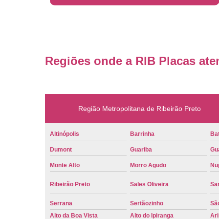
Regiões onde a RIB Placas ate
Região Metropolitana de Ribeirão Preto
Altinópolis
Barrinha
Bat
Dumont
Guariba
Gu
Monte Alto
Morro Agudo
Nu
Ribeirão Preto
Sales Oliveira
Sa
Serrana
Sertãozinho
Sã
Alto da Boa Vista
Alto do Ipiranga
Ar