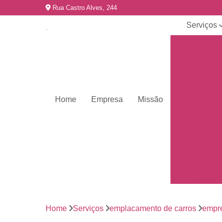
Rua Castro Alves, 244
Serviços
Emplacame
de carros
Emplacame
de motos
Emplacame
Home
Empresa
Missão
de veículo
Emplacame
para veícul
Emplacamen
mercosul
Emplacar 
carros
Empresas 
emplacame
Home
Serviços
emplacamento de carros
empr