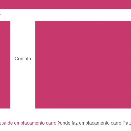
nto
Carro Zero Emplacamento
Emplaca
Emplacamento Carro Cravin
nto
Emplacamento Carro Ribeirão 
Emplacamento Carros
Emplacamento C
nto
Contato
s
Empresa de Emplacamento Car
nto
Emplacamento da Moto
Emplacamen
os
Emplacamento de Moto Mercos
tos
Emplacamento de Moto Usad
os
Emplacamento Mercosul Moto
Em
Primeiro Emplacamento da Mot
de
nto
esa de emplacamento carro
onde faz emplacamento carro Pat
Emplacamento da Placa Mer