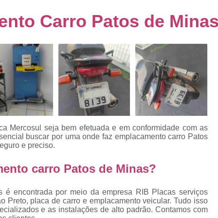
s
Emplacamento de Carro Usad
ra
nto Carro Patos de Mina
Emplacamento de Veículo Pcd
E
tos
Emplacamento de Veículo Zero 
as
Emplacamento do Carro
Emplacamento
rro
Emplacamento Veículos Zero
e
Emplacamento de Veículo
E
Emplacamento de Veículo Novo
Emplacamento de Veículo Usad
laca Mercosul seja bem efetuada e em conformidade com as
elo
 essencial buscar por uma onde faz emplacamento carro Patos
Emplacamento Veículo Novo
Emplacam
eguro e preciso.
Emplacamento Veicular
Proce
ra
ento carro Patos de Minas?
Detran Emplacamento Merc
Emplacamento Mercosul Cravinh
vos é encontrada por meio da empresa RIB Placas serviços
s
o Preto, placa de carro e emplacamento veicular. Tudo isso
Emplacamento Mercosul Ribeirão 
pecializados e as instalações de alto padrão. Contamos com
e