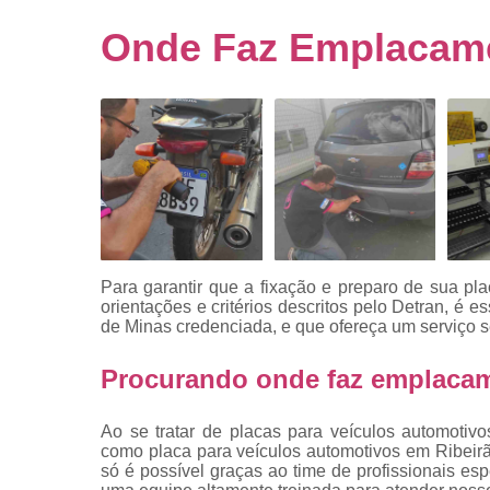
Empresa
emplacado
Onde Faz Emplacame
Placa de mo
Placas
automotiv
Placas de ca
Placas d
veículo
Placas
mercosul
Para garantir que a fixação e preparo de sua p
Placas mod
orientações e critérios descritos pelo Detran, é
mercosul
de Minas
credenciada, e que ofereça um serviço s
Placas pa
Procurando onde faz emplacam
carro
Placas
Ao se tratar de placas para veículos automoti
veiculare
como placa para veículos automotivos em Ribeirã
só é possível graças ao time de profissionais es
Reforma d