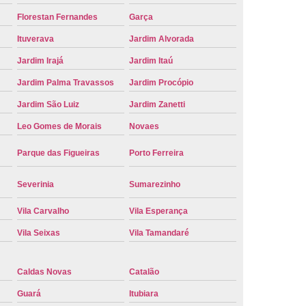
e Carro Oficial
Placa de um Carro
Florestan Fernandes
Garça
 um Carro Ribeirão Preto
Placa Nova Carro
Ituverava
Jardim Alvorada
Jardim Irajá
Jardim Itaú
e no Carro
Placa Vermelha de Carro
Jardim Palma Travassos
Jardim Procópio
laca Veicular
Placa Veicular Amarela
Jardim São Luiz
Jardim Zanetti
ular Cinza
Placa Veicular Cravinhos
Leo Gomes de Morais
Novaes
 Veicular Nova
Placa Veicular Preta
Parque das Figueiras
Porto Ferreira
 Veicular Verde
Placa Veicular Vermelha
eforma de Placa Automotiva Cravinhos
Severinia
Sumarezinho
irão Preto
Reforma de Placa Carro
Vila Carvalho
Vila Esperança
 Placa Automotiva
Reforma Placa Carro
Vila Seixas
Vila Tamandaré
Reformar Placa de Veículo
va
Serviço de Reforma de Placa Veicular
Caldas Novas
Catalão
Guará
Itubiara
Troca de Placa
Troca de Placa Carro