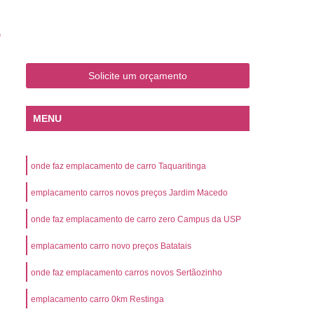
o
Emplacamento de Carro Zero
s
mplacamento de Veículo Placa Mercosul
Km
Emplacamento de Veículos Zero
Solicite um orçamento
 do Veículo
Emplacamento Veículos Novos
Detran Emplacamento de Veículo
MENU
mplacamento de Veículo Cravinhos
Emplacamento de Veículo Ribeirão Preto
onde faz emplacamento de carro Taquaritinga
o
Emplacamento de Veículo Zero
emplacamento carros novos preços Jardim Macedo
ento Veículo Zero
Emplacamento Veículos
onde faz emplacamento de carro zero Campus da USP
sso de Emplacamento de Veículo Zero
emplacamento carro novo preços Batatais
osul
Emplacamento Mercosul
os
Emplacamento Mercosul Preço
onde faz emplacamento carros novos Sertãozinho
Preto
Emplacamento Mercosul Valor
emplacamento carro 0km Restinga