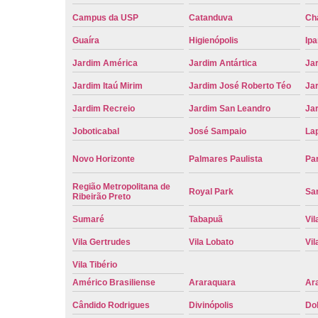
Campus da USP
Catanduva
Ch
Guaíra
Higienópolis
Ip
Jardim América
Jardim Antártica
Ja
Jardim Itaú Mirim
Jardim José Roberto Téo
Jar
Jardim Recreio
Jardim San Leandro
Ja
Joboticabal
José Sampaio
La
Novo Horizonte
Palmares Paulista
Pa
Região Metropolitana de
Royal Park
San
Ribeirão Preto
Sumaré
Tabapuã
Vil
Vila Gertrudes
Vila Lobato
Vil
Vila Tibério
Américo Brasiliense
Araraquara
Ar
Cândido Rodrigues
Divinópolis
Do