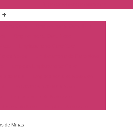
(16) 3515-1150
(16) 98825-2142
mento Carro
Emplacamento Carro 0km
hos
Emplacamento Carro Novo
Preto
Emplacamento Carro Zero
arros Novos
Emplacamento de Carro Novo
ro
Empresa Emplacamento Carro
to de Moto
Emplacamento de Moto 0km
ul
Emplacamento de Moto Nova
a
Emplacamento de Moto Zero
placamento Moto
Emplacar Moto Zero
o
Primeiro Emplacamento de Moto
os de Minas
cosul
Emplacamento de Carro