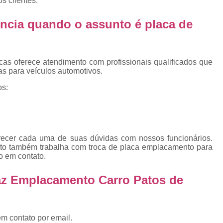
s clientes.
Emplacamento Placa Mercosu
cas
Qual o Valor do Emplacamento da Placa 
ncia quando o assunto é
placa de
cas
Valor do Emplacamento Mercosul
Val
s
Emplacar Carro Cravinhos
Emplacar C
cas oferece atendimento com profissionais qualificados que
e
s para veículos automotivos.
Emplacar Carros
Emplacar o Carro
E
os:
Emplacar Veículo
Emplacar V
Emplacar Veículos
Empresa
Empresa de Emplacamento
Em
arecer cada uma de suas dúvidas com nossos funcionários.
Empresa de Emplacamento de Carro
nto também trabalha com troca de placa emplacamento para
o em contato.
Empresa de Emplacamento de Moto
Empresa de Emplacamento de Veícul
az Emplacamento Carro Patos de
Empresa Emplacamento
Emp
Emplacadora de Veículos
Emplacado
em contato por email.