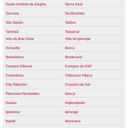
Santo Antônio da Alegria
Serra Azul
Serrana
Sertãozinho
São Simão
Taiúva
Tambaú
Taquaral
Alto da Boa Vista
Alto do Ipiranga
Ariranha
Barra
Bebedouro
Boulevard
Campos Elíseos
Campus da USP
Catanduva
Chácaras Hípica
City Ribeirão
Cruzeiro do Sul
Florestan Fernandes
Garça
Guaíra
Higienópolis
Ipanema
Ipiranga
Itajobi
Ituverava