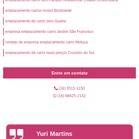
emplacamento carro 0km Parque Residencial Cidade Universitária
emplacamento carros novos Brodowski
emplacamento de carro zero Guaíra
empresa emplacamento carro Jardim São Francisco
contato de empresa emplacamento carro Motuca
emplacamento de carro novo preços Cruzeiro do Sul
Entre em contato
(16) 3515-1150
(16) 98825-2142
Yuri Martins