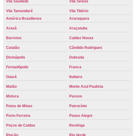
Vila Saudade
Vila Seixas
Vila Tamandaré
Vila Tibério
Américo Brasiliense
Araraquara
Araxá
Araçatuba
Barretos
Caldas Novas
Catalão
Cândido Rodrigues
Divinópolis
Dobrada
Fernadópolis
Franca
Guará
Itubiara
Matão
Monte Azul Paulista
Motuca
Passos
Patos de Minas
Patrocínio
Porto Ferreira
Pouso Alegre
Poços de Caldas
Restinga
Rincão
Rio Verde