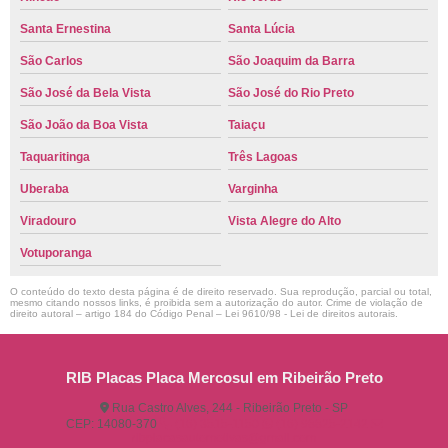
Santa Ernestina
Santa Lúcia
São Carlos
São Joaquim da Barra
São José da Bela Vista
São José do Rio Preto
São João da Boa Vista
Taiaçu
Taquaritinga
Três Lagoas
Uberaba
Varginha
Viradouro
Vista Alegre do Alto
Votuporanga
O conteúdo do texto desta página é de direito reservado. Sua reprodução, parcial ou total,
mesmo citando nossos links, é proibida sem a autorização do autor. Crime de violação de
direito autoral – artigo 184 do Código Penal –
Lei 9610/98 - Lei de direitos autorais
.
RIB Placas Placa Mercosul em Ribeirão Preto
Rua Castro Alves, 244 - Ribeirão Preto - SP
CEP: 14080-370
(16) 3515-1150
(16) 98825-2142
ribplacasautomotivas@gmail.com