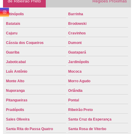
de Ribeirão Preto
Regiões Próximas
Altinópolis
Barrinha
Batatais
Brodowski
Cajuru
Cravinhos
Cássia dos Coqueiros
Dumont
Guariba
Guatapará
Jaboticabal
Jardinópolis
Luís Antônio
Mococa
Monte Alto
Morro Agudo
Nuporanga
Orlândia
Pitangueiras
Pontal
Pradópolis
Ribeirão Preto
Sales Oliveira
Santa Cruz da Esperança
Santa Rita do Passa Quatro
Santa Rosa de Viterbo