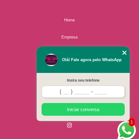
Home
Empresa
Missão
Olá! Fale agora pelo WhatsApp
Serviços
Insira seu telefone
Contato
Mapa do site
Iniciar conversa
1