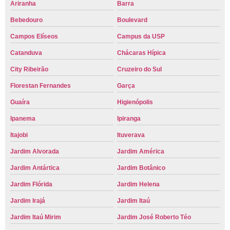
Ariranha
Barra
Bebedouro
Boulevard
Campos Elíseos
Campus da USP
Catanduva
Chácaras Hípica
City Ribeirão
Cruzeiro do Sul
Florestan Fernandes
Garça
Guaíra
Higienópolis
Ipanema
Ipiranga
Itajobi
Ituverava
Jardim Alvorada
Jardim América
Jardim Antártica
Jardim Botânico
Jardim Flórida
Jardim Helena
Jardim Irajá
Jardim Itaú
Jardim Itaú Mirim
Jardim José Roberto Téo