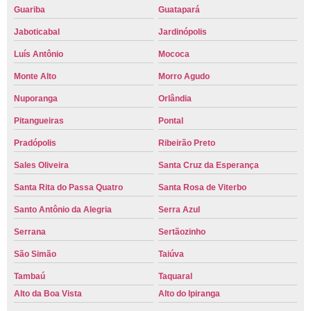
Guariba
Guatapará
Jaboticabal
Jardinópolis
Luís Antônio
Mococa
Monte Alto
Morro Agudo
Nuporanga
Orlândia
Pitangueiras
Pontal
Pradópolis
Ribeirão Preto
Sales Oliveira
Santa Cruz da Esperança
Santa Rita do Passa Quatro
Santa Rosa de Viterbo
Santo Antônio da Alegria
Serra Azul
Serrana
Sertãozinho
São Simão
Taiúva
Tambaú
Taquaral
Alto da Boa Vista
Alto do Ipiranga