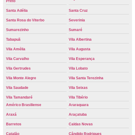
Preto
Santa Adélia
Santa Cruz
Santa Rosa do Viterbo
Severinia
Sumarezinho
Sumaré
Tabapuã
Vila Albertina
Vila Amélia
Vila Augusta
Vila Carvalho
Vila Esperança
Vila Gertrudes
Vila Lobato
Vila Monte Alegre
Vila Santa Terezinha
Vila Saudade
Vila Seixas
Vila Tamandaré
Vila Tibério
Américo Brasiliense
Araraquara
Araxá
Araçatuba
Barretos
Caldas Novas
Catalão
Cândido Rodrigues