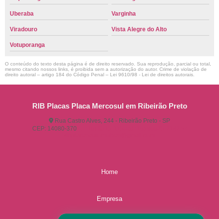
Uberaba
Varginha
Viradouro
Vista Alegre do Alto
Votuporanga
O conteúdo do texto desta página é de direito reservado. Sua reprodução, parcial ou total,
mesmo citando nossos links, é proibida sem a autorização do autor. Crime de violação de
direito autoral – artigo 184 do Código Penal –
Lei 9610/98 - Lei de direitos autorais
.
RIB Placas Placa Mercosul em Ribeirão Preto
Rua Castro Alves, 244 - Ribeirão Preto - SP
CEP: 14080-370
(16) 3515-1150
(16) 98825-2142
ribplacasautomotivas@gmail.com
Home
Empresa