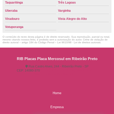
Taquaritinga
Três Lagoas
Uberaba
Varginha
Viradouro
Vista Alegre do Alto
Votuporanga
O conteúdo do texto desta página é de direito reservado. Sua reprodução, parcial ou total,
mesmo citando nossos links, é proibida sem a autorização do autor. Crime de violação de
direito autoral – artigo 184 do Código Penal –
Lei 9610/98 - Lei de direitos autorais
.
RIB Placas Placa Mercosul em Ribeirão Preto
Rua Castro Alves, 244 - Ribeirão Preto - SP
CEP: 14080-370
(16) 3515-1150
(16) 98825-2142
ribplacasautomotivas@gmail.com
Home
Empresa