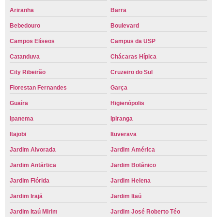
Ariranha
Barra
Bebedouro
Boulevard
Campos Elíseos
Campus da USP
Catanduva
Chácaras Hípica
City Ribeirão
Cruzeiro do Sul
Florestan Fernandes
Garça
Guaíra
Higienópolis
Ipanema
Ipiranga
Itajobi
Ituverava
Jardim Alvorada
Jardim América
Jardim Antártica
Jardim Botânico
Jardim Flórida
Jardim Helena
Jardim Irajá
Jardim Itaú
Jardim Itaú Mirim
Jardim José Roberto Téo