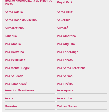
Região Metropolitana de Ribeirão
Royal Park
Preto
Santa Adélia
Santa Cruz
Santa Rosa do Viterbo
Severinia
Sumarezinho
Sumaré
Tabapuã
Vila Albertina
Vila Amélia
Vila Augusta
Vila Carvalho
Vila Esperança
Vila Gertrudes
Vila Lobato
Vila Monte Alegre
Vila Santa Terezinha
Vila Saudade
Vila Seixas
Vila Tamandaré
Vila Tibério
Américo Brasiliense
Araraquara
Araxá
Araçatuba
Barretos
Caldas Novas