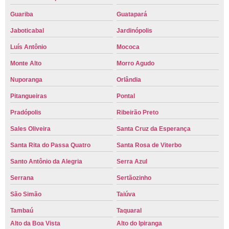
Guariba
Guatapará
Jaboticabal
Jardinópolis
Luís Antônio
Mococa
Monte Alto
Morro Agudo
Nuporanga
Orlândia
Pitangueiras
Pontal
Pradópolis
Ribeirão Preto
Sales Oliveira
Santa Cruz da Esperança
Santa Rita do Passa Quatro
Santa Rosa de Viterbo
Santo Antônio da Alegria
Serra Azul
Serrana
Sertãozinho
São Simão
Taiúva
Tambaú
Taquaral
Alto da Boa Vista
Alto do Ipiranga