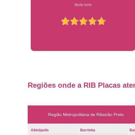
Compre on-line entrega garantido em todo estado de sp
Regiões onde a RIB Placas ate
Região Metropolitana de Ribeirão Preto
Altinópolis
Barrinha
Bat