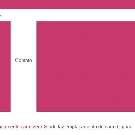
nto
Carro Zero Emplacamento
Emplaca
Emplacamento Carro Cravin
nto
Emplacamento Carro Ribeirão 
Emplacamento Carros
Emplacamento C
nto
Contato
s
Empresa de Emplacamento Car
nto
Emplacamento da Moto
Emplacamen
os
Emplacamento de Moto Mercos
tos
Emplacamento de Moto Usad
os
Emplacamento Mercosul Moto
Em
Primeiro Emplacamento da Mot
de
nto
camento carro zero
onde faz emplacamento de carro Cajuru
Emplacamento da Placa Mer