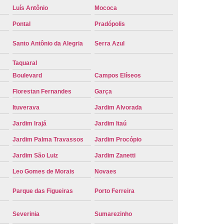
Luís Antônio
Mococa
e Carro Oficial
Placa de um Carro
Pontal
Pradópolis
 um Carro Ribeirão Preto
Placa Nova Carro
Santo Antônio da Alegria
Serra Azul
e no Carro
Placa Vermelha de Carro
laca Veicular
Placa Veicular Amarela
Taquaral
Boulevard
Campos Elíseos
ular Cinza
Placa Veicular Cravinhos
Florestan Fernandes
Garça
 Veicular Nova
Placa Veicular Preta
Ituverava
Jardim Alvorada
 Veicular Verde
Placa Veicular Vermelha
Jardim Irajá
Jardim Itaú
eforma de Placa Automotiva Cravinhos
Jardim Palma Travassos
Jardim Procópio
irão Preto
Reforma de Placa Carro
Jardim São Luiz
Jardim Zanetti
 Placa Automotiva
Reforma Placa Carro
Leo Gomes de Morais
Novaes
Reformar Placa de Veículo
Parque das Figueiras
Porto Ferreira
va
Serviço de Reforma de Placa Veicular
Severinia
Sumarezinho
Troca de Placa
Troca de Placa Carro