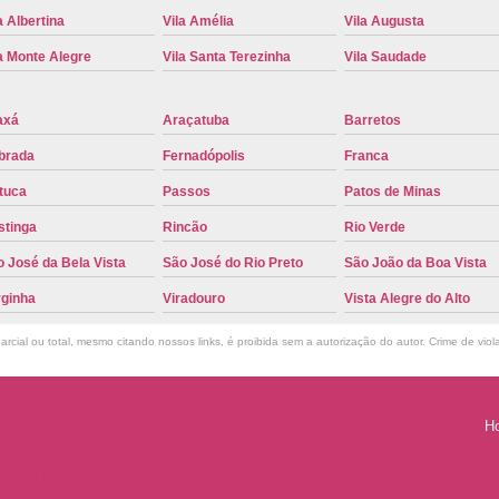
Troca de Placa Cravinhos
Troca de 
a Albertina
Vila Amélia
Vila Augusta
Troca de Placa Detran
Troca de P
a Monte Alegre
Vila Santa Terezinha
Vila Saudade
Troca de Placa para Mercosul
Troca de 
axá
Araçatuba
Barretos
Troca para Placa Mercosul
Troca da Pl
brada
Fernadópolis
Franca
Troca de Placa Automotiva
Troca de
tuca
Passos
Patos de Minas
Troca de Placa do Veículo
Troca de
stinga
Rincão
Rio Verde
Troca de Placas de Veículo
Troca de 
 José da Bela Vista
São José do Rio Preto
São João da Boa Vista
Troca Placa de Carro
Placa Mer
rginha
Viradouro
Vista Alegre do Alto
Troca de Placa no Detran
Troca de P
rcial ou total, mesmo citando nossos links, é proibida sem a autorização do autor. Crime de viol
Troca de Placa Veicular
Troca Placa
Troca Placa Mercosul
Troca Placa Ri
H
825-2142