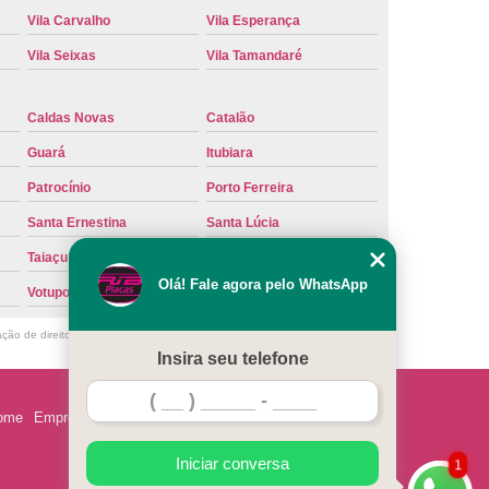
Placa de Carro
Troca de Placa de Veículo
Vila Carvalho
Vila Esperança
laca do Carro
Troca de Placa Mercosul
Vila Seixas
Vila Tamandaré
Placa Ribeirão Preto
Troca de Placa Veículo
Caldas Novas
Catalão
aca do Veículo
Troca das Placas do Veículo
Guará
Itubiara
 Placa de Moto
Troca de Placa de Motos
Patrocínio
Porto Ferreira
 Placa Veículos
Troca de Placas da Moto
Santa Ernestina
Santa Lúcia
Placas do Carro
Troca de Placas Mercosul
Taiaçu
Taquaritinga
cosul Troca
Troca da Placa do Carro
Olá! Fale agora pelo WhatsApp
Votuporanga
laca Nova
Troca de Placa Padrão Mercosul
ação de direito autoral – artigo 184 do Código Penal –
Lei 9610/98 - Lei de
Troca Placa Carro
Troca Placa Cravinhos
Insira seu telefone
beirão Preto
Vistoria para Troca de Placa
ome
Empresa
Missão
Serviços
Contato
Mapa do site
Iniciar conversa
1