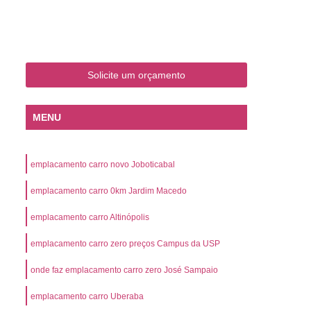
o
Emplacamento de Carro Zero
mplacamento de Veículo Placa Mercosul
Km
Emplacamento de Veículos Zero
Solicite um orçamento
 do Veículo
Emplacamento Veículos Novos
Detran Emplacamento de Veículo
MENU
mplacamento de Veículo Cravinhos
Emplacamento de Veículo Ribeirão Preto
emplacamento carro novo Joboticabal
o
Emplacamento de Veículo Zero
emplacamento carro 0km Jardim Macedo
ento Veículo Zero
Emplacamento Veículos
emplacamento carro Altinópolis
sso de Emplacamento de Veículo Zero
emplacamento carro zero preços Campus da USP
osul
Emplacamento Mercosul
os
Emplacamento Mercosul Preço
onde faz emplacamento carro zero José Sampaio
Preto
Emplacamento Mercosul Valor
emplacamento carro Uberaba