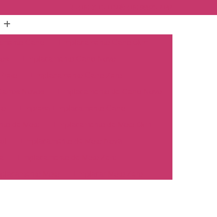
(16) 3515-1150
(16) 98825-2142
mento Carro
Emplacamento Carro 0km
hos
Emplacamento Carro Novo
Preto
Emplacamento Carro Zero
arros Novos
Emplacamento de Carro Novo
ro
Empresa Emplacamento Carro
to de Moto
Emplacamento de Moto 0km
ul
Emplacamento de Moto Nova
a
Emplacamento de Moto Zero
placamento Moto
Emplacar Moto Zero
o
Primeiro Emplacamento de Moto
cosul
Emplacamento de Carro