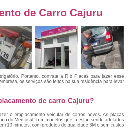
s
Emplacamento de Carro Usad
ra
nto de Carro Cajuru
Emplacamento de Veículo Pcd
E
tos
Emplacamento de Veículo Zero 
as
Emplacamento do Carro
Emplacamento
rro
Emplacamento Veículos Zero
e
Emplacamento de Veículo
E
Emplacamento de Veículo Novo
Emplacamento de Veículo Usad
gatório. Portanto, contrate a Rib Placas para fazer esse
elo
presa, os serviços são feitos na sua residência para levar
Emplacamento Veículo Novo
Emplacam
Emplacamento Veicular
Proce
ra
placamento de carro Cajuru?
Detran Emplacamento Merc
Emplacamento Mercosul Cravinh
azer o emplacamento veicular de carros novos. As placas
s
loco do Mercosul, com modelos que já estão sendo adotados
Emplacamento Mercosul Ribeirão 
ta em 10 minutos, com produtos de qualidade 3M e sem custos
e