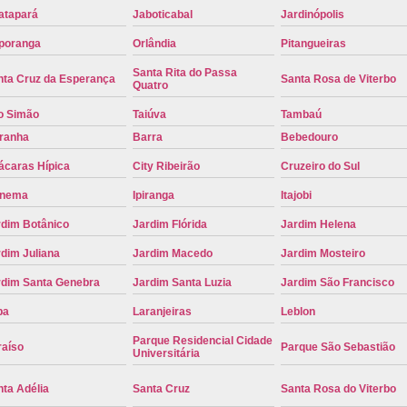
atapará
Jaboticabal
Jardinópolis
Placa de Carro Cinza
Placa d
poranga
Orlândia
Pitangueiras
Placa de um Carro Cravinhos
Placa de
Santa Rita do Passa
nta Cruz da Esperança
Santa Rosa de Viterbo
Placa Preta de Carro
Placa Verd
Quatro
Placa de Identificação Veicular
P
o Simão
Taiúva
Tambaú
iranha
Barra
Bebedouro
Placa Veicular Azul
Placa Veic
ácaras Hípica
City Ribeirão
Cruzeiro do Sul
Placa Veicular Mercosul
Placa
anema
Ipiranga
Itajobi
Placa Veicular Ribeirão Preto
Placa
rdim Botânico
Jardim Flórida
Jardim Helena
Reforma de Placa Automotiva
R
dim Juliana
Jardim Macedo
Jardim Mosteiro
Reforma de Placa Automotiva Ribe
rdim Santa Genebra
Jardim Santa Luzia
Jardim São Francisco
Reforma de Placa Veicular
Reforma
pa
Laranjeiras
Leblon
Reforma Placa Veicular
Parque Residencial Cidade
raíso
Parque São Sebastião
Universitária
Serviço de Reforma de Placa Automoti
ta Adélia
Santa Cruz
Santa Rosa do Viterbo
Serviço de Reforma Placa Veicular