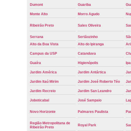
Dumont
Guariba
Gu
Monte Alto
Morro Agudo
Nu
Ribeirão Preto
Sales Oliveira
Sa
Serrana
Sertãozinho
Sã
Alto da Boa Vista
Alto do Ipiranga
Ar
Campus da USP
Catanduva
Ch
Guaíra
Higienópolis
Ip
Jardim América
Jardim Antártica
Ja
Jardim Itaú Mirim
Jardim José Roberto Téo
Jar
Jardim Recreio
Jardim San Leandro
Ja
Joboticabal
José Sampaio
La
Novo Horizonte
Palmares Paulista
Pa
Região Metropolitana de
Royal Park
San
Ribeirão Preto