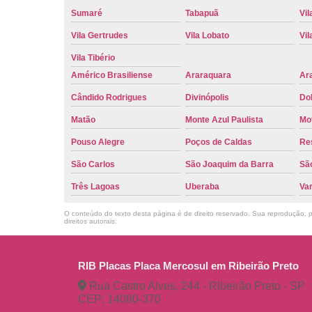
Sumaré
Tabapuã
Vil
Vila Gertrudes
Vila Lobato
Vil
Vila Tibério
Américo Brasiliense
Araraquara
Ar
Cândido Rodrigues
Divinópolis
Do
Matão
Monte Azul Paulista
Mo
Pouso Alegre
Poços de Caldas
Re
São Carlos
São Joaquim da Barra
São
Três Lagoas
Uberaba
Va
O conteúdo do texto desta página é de direito reservado. Sua reprodução, pa
direitos autorais
.
RIB Placas Placa Mercosul em Ribeirão Preto
Rua Castro Alves, 244 - Ribeirão Preto - SP
CEP: 14080-370
(16) 3515-1150
(16) 98
ribplacasautomotivas@gmail.com