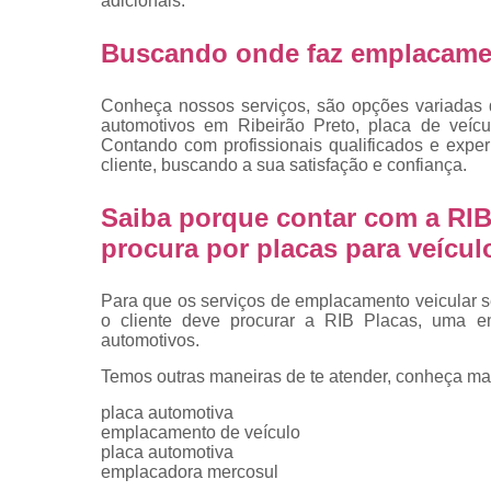
adicionais.
placas
Troca de pla
Buscando onde faz emplacamen
Troca de pla
de veículo
Conheça nossos serviços, são opções variadas 
automotivos em Ribeirão Preto, placa de veíc
Trocas d
Contando com profissionais qualificados e exp
placas
cliente, buscando a sua satisfação e confiança.
Saiba porque contar com a RIB
procura por placas para veícu
Para que os serviços de emplacamento veicular s
o cliente deve procurar a RIB Placas, uma e
automotivos.
Temos outras maneiras de te atender, conheça ma
placa automotiva
emplacamento de veículo
placa automotiva
emplacadora mercosul