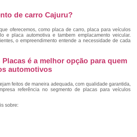
Emplacamento Placa Mercosu
cas
Qual o Valor do Emplacamento da Placa 
to de carro Cajuru?
cas
Valor do Emplacamento Mercosul
Val
s
que oferecemos, como placa de carro, placa para veículos
Emplacar Carro Cravinhos
Emplacar C
ulo e placa automotiva e tambem emplacamento veicular.
e
erientes, o empreendimento entende a necessidade de cada
Emplacar Carros
Emplacar o Carro
E
Emplacar Veículo
Emplacar V
 Placas é a melhor opção para quem
Emplacar Veículos
Empresa
los automotivos
Empresa de Emplacamento
Em
ejam feitos de maneira adequada, com qualidade garantida,
Empresa de Emplacamento de Carro
mpresa referência no segmento de placas para veículos
Empresa de Emplacamento de Moto
is sobre:
Empresa de Emplacamento de Veícul
Empresa Emplacamento
Emp
Emplacadora de Veículos
Emplacado