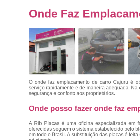
Empresa
emplacado
Onde Faz Emplacame
Placa de mo
Placas
automotiv
Placas de ca
Placas d
veículo
Placas
mercosul
O
onde faz emplacamento de carro Cajuru é obri
Placas mod
serviço rapidamente e de maneira adequada. Na em
mercosul
segurança e conforto aos proprietários.
Placas pa
Onde posso fazer onde faz em
carro
Placas
A Rib Placas é uma oficina especializada em f
veiculare
oferecidas seguem o sistema estabelecido pelo b
em todo o Brasil. A substituição das placas é fei
Reforma d