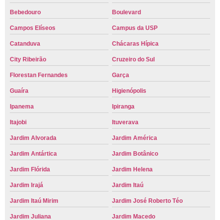
Bebedouro
Boulevard
Campos Elíseos
Campus da USP
Catanduva
Chácaras Hípica
City Ribeirão
Cruzeiro do Sul
Florestan Fernandes
Garça
Guaíra
Higienópolis
Ipanema
Ipiranga
Itajobi
Ituverava
Jardim Alvorada
Jardim América
Jardim Antártica
Jardim Botânico
Jardim Flórida
Jardim Helena
Jardim Irajá
Jardim Itaú
Jardim Itaú Mirim
Jardim José Roberto Téo
Jardim Juliana
Jardim Macedo