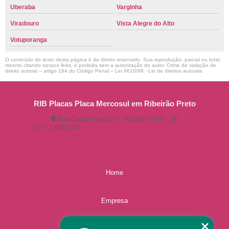
Uberaba
Varginha
Viradouro
Vista Alegre do Alto
Votuporanga
O conteúdo do texto desta página é de direito reservado. Sua reprodução, parcial ou total,
mesmo citando nossos links, é proibida sem a autorização do autor. Crime de violação de
direito autoral – artigo 184 do Código Penal –
Lei 9610/98 - Lei de direitos autorais
.
RIB Placas Placa Mercosul em Ribeirão Preto
Rua Castro Alves, 244 - Ribeirão Preto - SP
CEP: 14080-370
(16) 3515-1150
(16) 98825-2142
ribplacasautomotivas@gmail.com
Home
Empresa
Missão