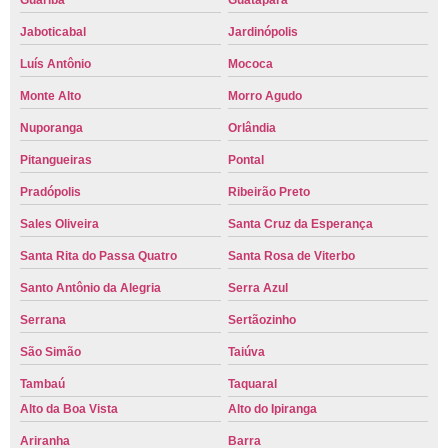
Guariba
Guatapará
Jaboticabal
Jardinópolis
Luís Antônio
Mococa
Monte Alto
Morro Agudo
Nuporanga
Orlândia
Pitangueiras
Pontal
Pradópolis
Ribeirão Preto
Sales Oliveira
Santa Cruz da Esperança
Santa Rita do Passa Quatro
Santa Rosa de Viterbo
Santo Antônio da Alegria
Serra Azul
Serrana
Sertãozinho
São Simão
Taiúva
Tambaú
Taquaral
Alto da Boa Vista
Alto do Ipiranga
Ariranha
Barra