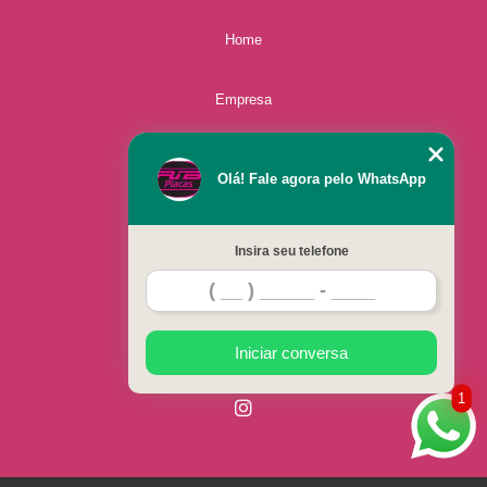
Home
Empresa
Missão
Olá! Fale agora pelo WhatsApp
Serviços
Insira seu telefone
Contato
Mapa do site
Iniciar conversa
1