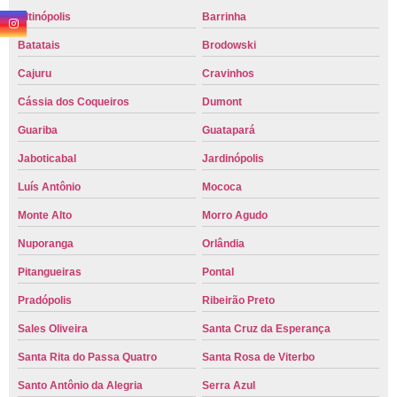
Altinópolis
Barrinha
Batatais
Brodowski
Cajuru
Cravinhos
Cássia dos Coqueiros
Dumont
Guariba
Guatapará
Jaboticabal
Jardinópolis
Luís Antônio
Mococa
Monte Alto
Morro Agudo
Nuporanga
Orlândia
Pitangueiras
Pontal
Pradópolis
Ribeirão Preto
Sales Oliveira
Santa Cruz da Esperança
Santa Rita do Passa Quatro
Santa Rosa de Viterbo
Santo Antônio da Alegria
Serra Azul