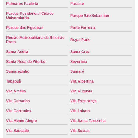
Palmares Paulista
Paraíso
Parque Residencial Cidade
Parque São Sebastião
Universitária
Parque das Figueiras
Porto Ferreira
Região Metropolitana de Ribeirão
Royal Park
Preto
Santa Adélia
Santa Cruz
Santa Rosa do Viterbo
Severinia
Sumarezinho
Sumaré
Tabapuã
Vila Albertina
Vila Amélia
Vila Augusta
Vila Carvalho
Vila Esperança
Vila Gertrudes
Vila Lobato
Vila Monte Alegre
Vila Santa Terezinha
Vila Saudade
Vila Seixas