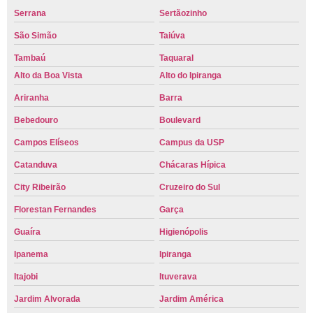
Serrana
Sertãozinho
São Simão
Taiúva
Tambaú
Taquaral
Alto da Boa Vista
Alto do Ipiranga
Ariranha
Barra
Bebedouro
Boulevard
Campos Elíseos
Campus da USP
Catanduva
Chácaras Hípica
City Ribeirão
Cruzeiro do Sul
Florestan Fernandes
Garça
Guaíra
Higienópolis
Ipanema
Ipiranga
Itajobi
Ituverava
Jardim Alvorada
Jardim América