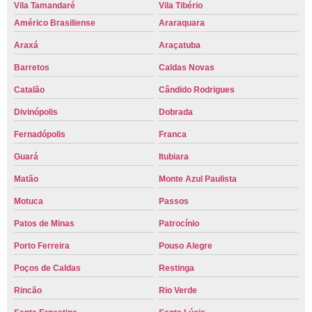
Vila Tamandaré
Vila Tibério
Américo Brasiliense
Araraquara
Araxá
Araçatuba
Barretos
Caldas Novas
Catalão
Cândido Rodrigues
Divinópolis
Dobrada
Fernadópolis
Franca
Guará
Itubiara
Matão
Monte Azul Paulista
Motuca
Passos
Patos de Minas
Patrocínio
Porto Ferreira
Pouso Alegre
Poços de Caldas
Restinga
Rincão
Rio Verde