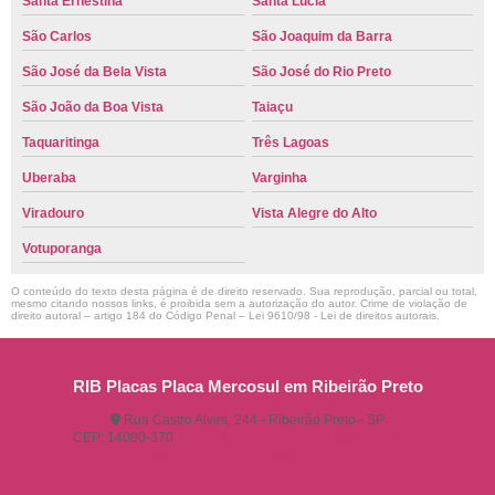
Santa Ernestina
Santa Lúcia
São Carlos
São Joaquim da Barra
São José da Bela Vista
São José do Rio Preto
São João da Boa Vista
Taiaçu
Taquaritinga
Três Lagoas
Uberaba
Varginha
Viradouro
Vista Alegre do Alto
Votuporanga
O conteúdo do texto desta página é de direito reservado. Sua reprodução, parcial ou total,
mesmo citando nossos links, é proibida sem a autorização do autor. Crime de violação de
direito autoral – artigo 184 do Código Penal –
Lei 9610/98 - Lei de direitos autorais
.
RIB Placas Placa Mercosul em Ribeirão Preto
Rua Castro Alves, 244 - Ribeirão Preto - SP
CEP: 14080-370
(16) 3515-1150
(16) 98825-2142
ribplacasautomotivas@gmail.com