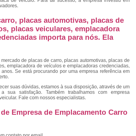
laca de veículo. Para tal sucesso, a empresa investiu em
Emplacamento Placa Mercosu
vadores.
cas
Qual o Valor do Emplacamento da Placa 
arro, placas automotivas, placas de
cas
Valor do Emplacamento Mercosul
Val
os, placas veiculares, emplacadora
s
Emplacar Carro Cravinhos
Emplacar C
edenciadas importa para nós. Ela
e
Emplacar Carros
Emplacar o Carro
E
Emplacar Veículo
Emplacar V
 mercado de placas de carro, placas automotivas, placas de
Emplacar Veículos
Empresa
res, emplacadora de veículos e emplacadoras credenciadas,
 anos. Se está procurando por uma empresa referência em
Empresa de Emplacamento
Em
erto.
Empresa de Emplacamento de Carro
ecer suas dúvidas, estamos à sua disposição, através de um
 a sua satisfação. Também trabalhamos com empresa
Empresa de Emplacamento de Moto
veicular. Fale com nossos especialistas.
Empresa de Emplacamento de Veícul
o de Empresa de Emplacamento Carro
Empresa Emplacamento
Emp
Emplacadora de Veículos
Emplacado
em contato por email.