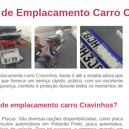
s
Emplacamento de Carro Usad
ra
 de Emplacamento Carro 
Emplacamento de Veículo Pcd
E
tos
Emplacamento de Veículo Zero 
as
Emplacamento do Carro
Emplacamento
rro
Emplacamento Veículos Zero
e
Emplacamento de Veículo
E
Emplacamento de Veículo Novo
Emplacamento de Veículo Usad
placamento carro Cravinhos,
basta ir até a emplacadora que
elo
 que fornece um serviço rápido, prático, com um excelente
Emplacamento Veículo Novo
Emplacam
egurança, conforto e proteção durante todos os momentos de
Emplacamento Veicular
Proce
ra
Detran Emplacamento Merc
 de emplacamento carro Cravinhos?
Emplacamento Mercosul Cravinh
s
 Placas. São diversas opções disponibilizadas, como placa
Emplacamento Mercosul Ribeirão 
ículos automotivos em Ribeirão Preto, placa automotiva,
e