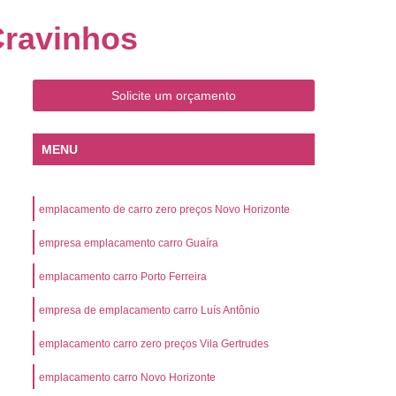
o
Emplacamento de Carro Zero
Cravinhos
mplacamento de Veículo Placa Mercosul
Km
Emplacamento de Veículos Zero
Solicite um orçamento
 do Veículo
Emplacamento Veículos Novos
Detran Emplacamento de Veículo
MENU
mplacamento de Veículo Cravinhos
Emplacamento de Veículo Ribeirão Preto
emplacamento de carro zero preços Novo Horizonte
o
Emplacamento de Veículo Zero
empresa emplacamento carro Guaíra
ento Veículo Zero
Emplacamento Veículos
emplacamento carro Porto Ferreira
sso de Emplacamento de Veículo Zero
empresa de emplacamento carro Luís Antônio
osul
Emplacamento Mercosul
os
Emplacamento Mercosul Preço
emplacamento carro zero preços Vila Gertrudes
Preto
Emplacamento Mercosul Valor
emplacamento carro Novo Horizonte