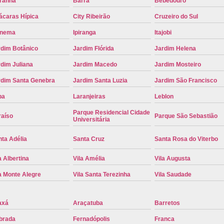
iranha
Barra
Bebedouro
Placa de Carro Cinza
Placa d
ácaras Hípica
City Ribeirão
Cruzeiro do Sul
Placa de um Carro Cravinhos
Placa de
anema
Ipiranga
Itajobi
Placa Preta de Carro
Placa Verd
rdim Botânico
Jardim Flórida
Jardim Helena
Placa de Identificação Veicular
P
dim Juliana
Jardim Macedo
Jardim Mosteiro
Placa Veicular Azul
Placa Veic
rdim Santa Genebra
Jardim Santa Luzia
Jardim São Francisco
Placa Veicular Mercosul
Placa
pa
Laranjeiras
Leblon
Parque Residencial Cidade
Placa Veicular Ribeirão Preto
Placa
raíso
Parque São Sebastião
Universitária
Reforma de Placa Automotiva
R
ta Adélia
Santa Cruz
Santa Rosa do Viterbo
Reforma de Placa Automotiva Ribe
a Albertina
Vila Amélia
Vila Augusta
Reforma de Placa Veicular
Reforma
a Monte Alegre
Vila Santa Terezinha
Vila Saudade
Reforma Placa Veicular
Serviço de Reforma de Placa Automoti
axá
Araçatuba
Barretos
Serviço de Reforma Placa Veicular
brada
Fernadópolis
Franca