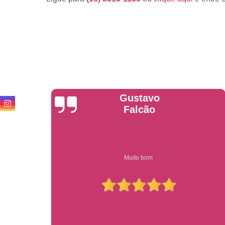
Anderson
Garcia
Compre on-line entrega garantido em todo estado de sp