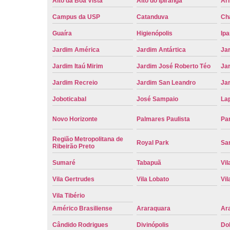
Alto da Boa Vista
Alto do Ipiranga
Ar
Campus da USP
Catanduva
Ch
Guaíra
Higienópolis
Ip
Jardim América
Jardim Antártica
Ja
Jardim Itaú Mirim
Jardim José Roberto Téo
Jar
Jardim Recreio
Jardim San Leandro
Ja
Joboticabal
José Sampaio
La
Novo Horizonte
Palmares Paulista
Pa
Região Metropolitana de
Royal Park
San
Ribeirão Preto
Sumaré
Tabapuã
Vil
Vila Gertrudes
Vila Lobato
Vil
Vila Tibério
Américo Brasiliense
Araraquara
Ar
Cândido Rodrigues
Divinópolis
Do