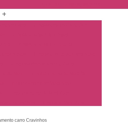
(16) 3515-1150
(16) 98825-2142
mento Carro
Emplacamento Carro 0km
hos
Emplacamento Carro Novo
Preto
Emplacamento Carro Zero
arros Novos
Emplacamento de Carro Novo
ro
Empresa Emplacamento Carro
to de Moto
Emplacamento de Moto 0km
ul
Emplacamento de Moto Nova
a
Emplacamento de Moto Zero
placamento Moto
Emplacar Moto Zero
o
Primeiro Emplacamento de Moto
amento carro Cravinhos
cosul
Emplacamento de Carro