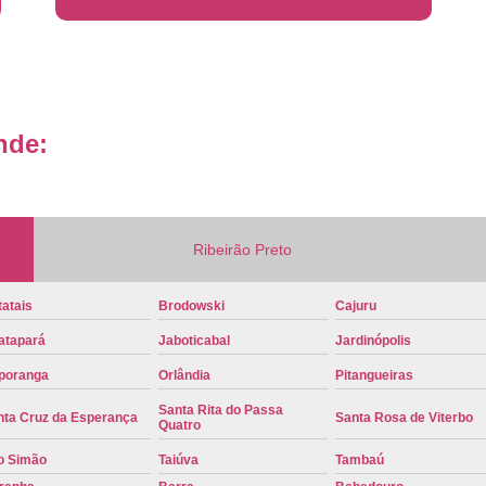
Placa de Veículo Detran
Placa de
Placa Mercosul Veículo Oficial
P
Placa Veículo Detran
Placa Veículo
nde:
Troca Placa de Veículo
Troca Pla
Placa Azul Mercosul
Placa da
Placa do Mercosul
Placa Me
Ribeirão Preto
Placa Mercosul Preta
Placa Mercosul
Placa Padrão Mercosul
Placa Ver
atais
Brodowski
Cajuru
Modelo de Placa Mercosul
Modelo Placa
atapará
Jaboticabal
Jardinópolis
Modelo Placa Mercosul Ribeir
poranga
Orlândia
Pitangueiras
Placa de Veículo Mercosul
Placa
Santa Rita do Passa
nta Cruz da Esperança
Santa Rosa de Viterbo
Quatro
Placa Mercosul com Nome da Cidade
P
o Simão
Taiúva
Tambaú
Placa Amarela Carro
Placa Ca