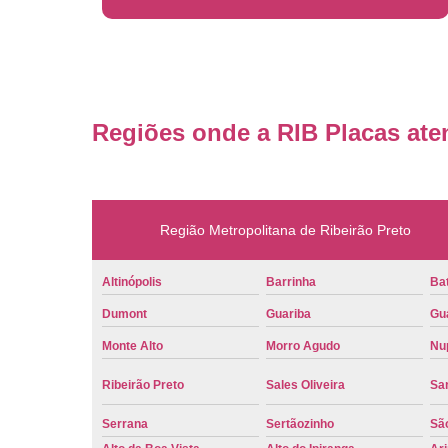
Regiões onde a RIB Placas ate
Região Metropolitana de Ribeirão Preto
Altinópolis
Barrinha
Bat
Dumont
Guariba
Gu
Monte Alto
Morro Agudo
Nu
Ribeirão Preto
Sales Oliveira
Sa
Serrana
Sertãozinho
Sã