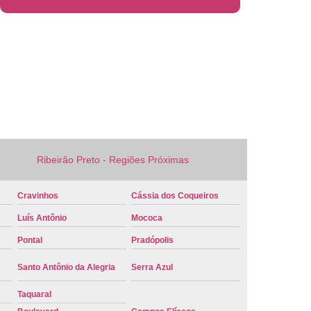
 Veículo Nova
Placa de Veículo Verde
laca Veículo
Placa Veículo Cravinhos
 Ribeirão Preto
Placa Vermelha Veículo
ca Veículo
Conversão Placa Mercosul
 Mercosul
Placa de Carro Mercosul
rcosul
Placa Mercosul Cravinhos
Ribeirão Preto - Regiões Próximas
 Ribeirão Preto
Placa Mercosul Vermelha
melha Mercosul
Colocar Placa Mercosul
Cravinhos
Cássia dos Coqueiros
 Mercosul
Modelo Placa Mercosul Cravinhos
Luís Antônio
Mococa
ão Preto
Placa Carro Mercosul
Pontal
Pradópolis
 Mercosul Azul
Placa Mercosul Carro
Santo Antônio da Alegria
Serra Azul
laca Mercosul Detran
Placa Modelo Mercosul
Taquaral
rro Detran
Placa de Carro Branca