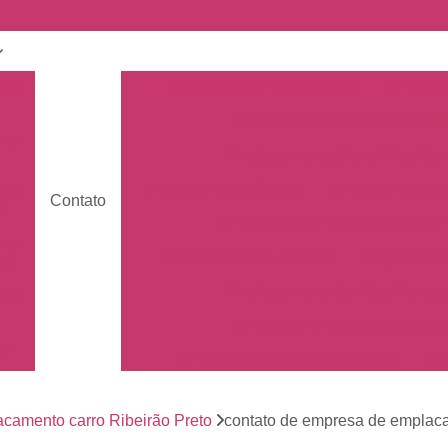
nto
Carro Zero Emplacamento
Emplaca
Emplacamento Carro Cravin
nto
Emplacamento Carro Ribeirão 
Emplacamento Carros
Emplacamento C
nto
Contato
s
Empresa de Emplacamento Car
nto
Emplacamento da Moto
Emplacamen
os
Emplacamento de Moto Mercos
tos
Emplacamento de Moto Usad
os
Emplacamento Mercosul Moto
Em
Primeiro Emplacamento da Mot
de
nto
camento carro Ribeirão Preto
contato de empresa de emplac
Emplacamento da Placa Mer