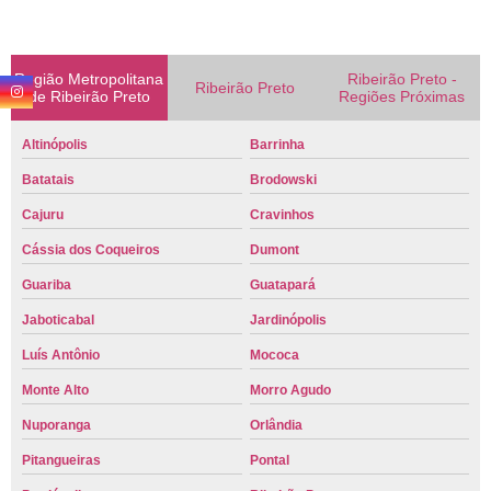
Região Metropolitana
Ribeirão Preto -
Ribeirão Preto
de Ribeirão Preto
Regiões Próximas
Altinópolis
Barrinha
Batatais
Brodowski
Cajuru
Cravinhos
Cássia dos Coqueiros
Dumont
Guariba
Guatapará
Jaboticabal
Jardinópolis
Luís Antônio
Mococa
Monte Alto
Morro Agudo
Nuporanga
Orlândia
Pitangueiras
Pontal