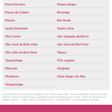
Porto Ferreira
Pouso Alegre
Poços de Caldas
Restinga
Rincão
Rio Verde
Santa Ernestina
Santa Lúcia
São Carlos
São Joaquim da Barra
São José da Bela Vista
São José do Rio Preto
São João da Boa Vista
Taiaçu
Taquaritinga
Três Lagoas
Uberaba
Varginha
Viradouro
Vista Alegre do Alto
Votuporanga
O conteúdo do texto desta página é de direito reservado. Sua reprodução, parcial ou total,
mesmo citando nossos links, é proibida sem a autorização do autor. Crime de violação de
direito autoral – artigo 184 do Código Penal –
Lei 9610/98 - Lei de direitos autorais
.