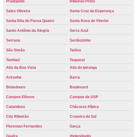
Pradópolis
Ribeirão Preto
Sales Oliveira
Santa Cruz da Esperança
Santa Rita do Passa Quatro
Santa Rosa de Viterbo
Santo Antônio da Alegria
Serra Azul
Serrana
Sertãozinho
São Simão
Taiúva
Tambaú
Taquaral
Alto da Boa Vista
Alto do Ipiranga
Ariranha
Barra
Bebedouro
Boulevard
Campos Elíseos
Campus da USP
Catanduva
Chácaras Hípica
City Ribeirão
Cruzeiro do Sul
Florestan Fernandes
Garça
Guaíra
Higienópolis