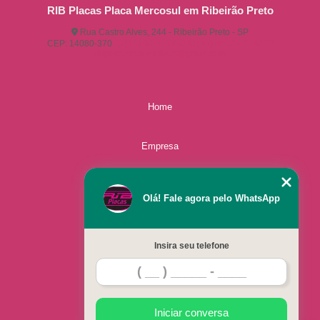
RIB Placas Placa Mercosul em Ribeirão Preto
Rua Castro Alves, 244 - Ribeirão Preto - SP
CEP: 14080-370
(16) 3515-1150
(16) 98825-2142
ribplacasautomotivas@gmail.com
Home
Empresa
Missão
Olá! Fale agora pelo WhatsApp
Serviços
Insira seu telefone
Contato
Mapa do site
Iniciar conversa