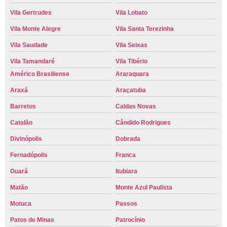
Vila Gertrudes
Vila Lobato
Vila Monte Alegre
Vila Santa Terezinha
Vila Saudade
Vila Seixas
Vila Tamandaré
Vila Tibério
Américo Brasiliense
Araraquara
Araxá
Araçatuba
Barretos
Caldas Novas
Catalão
Cândido Rodrigues
Divinópolis
Dobrada
Fernadópolis
Franca
Guará
Itubiara
Matão
Monte Azul Paulista
Motuca
Passos
Patos de Minas
Patrocínio