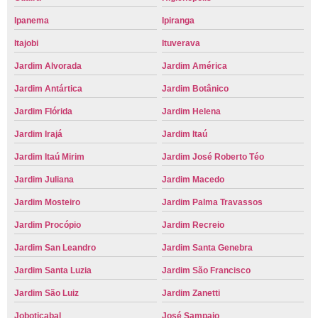
Ipanema
Ipiranga
Itajobi
Ituverava
Jardim Alvorada
Jardim América
Jardim Antártica
Jardim Botânico
Jardim Flórida
Jardim Helena
Jardim Irajá
Jardim Itaú
Jardim Itaú Mirim
Jardim José Roberto Téo
Jardim Juliana
Jardim Macedo
Jardim Mosteiro
Jardim Palma Travassos
Jardim Procópio
Jardim Recreio
Jardim San Leandro
Jardim Santa Genebra
Jardim Santa Luzia
Jardim São Francisco
Jardim São Luiz
Jardim Zanetti
Joboticabal
José Sampaio