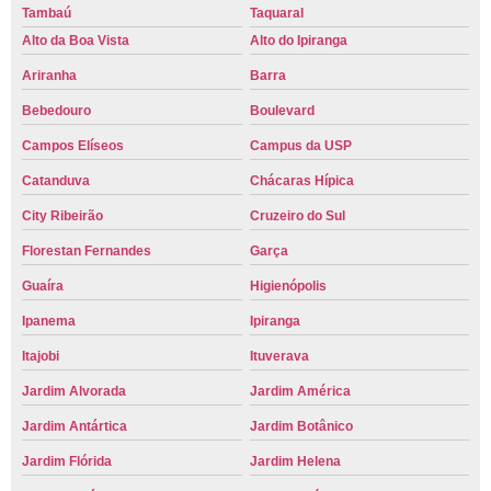
Tambaú
Taquaral
Alto da Boa Vista
Alto do Ipiranga
Ariranha
Barra
Bebedouro
Boulevard
Campos Elíseos
Campus da USP
Catanduva
Chácaras Hípica
City Ribeirão
Cruzeiro do Sul
Florestan Fernandes
Garça
Guaíra
Higienópolis
Ipanema
Ipiranga
Itajobi
Ituverava
Jardim Alvorada
Jardim América
Jardim Antártica
Jardim Botânico
Jardim Flórida
Jardim Helena