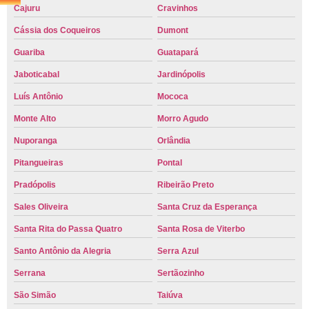
Cajuru
Cravinhos
Cássia dos Coqueiros
Dumont
Guariba
Guatapará
Jaboticabal
Jardinópolis
Luís Antônio
Mococa
Monte Alto
Morro Agudo
Nuporanga
Orlândia
Pitangueiras
Pontal
Pradópolis
Ribeirão Preto
Sales Oliveira
Santa Cruz da Esperança
Santa Rita do Passa Quatro
Santa Rosa de Viterbo
Santo Antônio da Alegria
Serra Azul
Serrana
Sertãozinho
São Simão
Taiúva