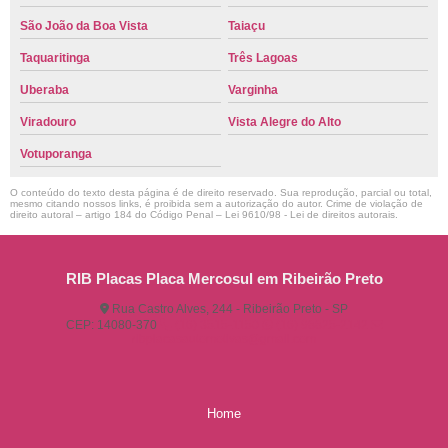
São João da Boa Vista
Taiaçu
Taquaritinga
Três Lagoas
Uberaba
Varginha
Viradouro
Vista Alegre do Alto
Votuporanga
O conteúdo do texto desta página é de direito reservado. Sua reprodução, parcial ou total,
mesmo citando nossos links, é proibida sem a autorização do autor. Crime de violação de
direito autoral – artigo 184 do Código Penal –
Lei 9610/98 - Lei de direitos autorais
.
RIB Placas Placa Mercosul em Ribeirão Preto
Rua Castro Alves, 244 - Ribeirão Preto - SP
CEP: 14080-370
(16) 3515-1150
(16) 98825-2142
ribplacasautomotivas@gmail.com
Home