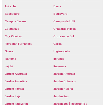
Ariranha
Barra
Bebedouro
Boulevard
Campos Elíseos
Campus da USP
Catanduva
Chácaras Hípica
City Ribeirão
Cruzeiro do Sul
Florestan Fernandes
Garça
Guaíra
Higienópolis
Ipanema
Ipiranga
Itajobi
Ituverava
Jardim Alvorada
Jardim América
Jardim Antártica
Jardim Botânico
Jardim Flórida
Jardim Helena
Jardim Irajá
Jardim Itaú
Jardim Itaú Mirim
Jardim José Roberto Téo