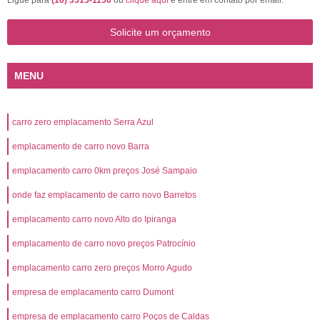
Ligue para
(16) 3515-1150
ou
clique aqui
e entre em contato por email.
Solicite um orçamento
MENU
carro zero emplacamento Serra Azul
emplacamento de carro novo Barra
emplacamento carro 0km preços José Sampaio
onde faz emplacamento de carro novo Barretos
emplacamento carro novo Alto do Ipiranga
emplacamento de carro novo preços Patrocínio
emplacamento carro zero preços Morro Agudo
empresa de emplacamento carro Dumont
empresa de emplacamento carro Poços de Caldas