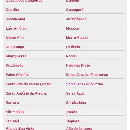
Cássia dos Coqueiros
Dumont
Guariba
Guatapará
Jaboticabal
Jardinópolis
Luís Antônio
Mococa
Monte Alto
Morro Agudo
Nuporanga
Orlândia
Pitangueiras
Pontal
Pradópolis
Ribeirão Preto
Sales Oliveira
Santa Cruz da Esperança
Santa Rita do Passa Quatro
Santa Rosa de Viterbo
Santo Antônio da Alegria
Serra Azul
Serrana
Sertãozinho
São Simão
Taiúva
Tambaú
Taquaral
Alto da Boa Vista
Alto do Ipiranga