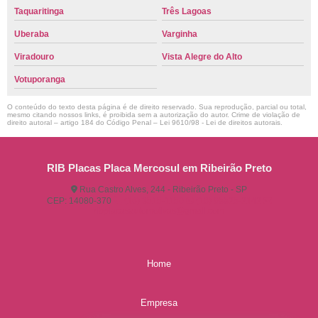
Taquaritinga
Três Lagoas
Uberaba
Varginha
Viradouro
Vista Alegre do Alto
Votuporanga
O conteúdo do texto desta página é de direito reservado. Sua reprodução, parcial ou total,
mesmo citando nossos links, é proibida sem a autorização do autor. Crime de violação de
direito autoral – artigo 184 do Código Penal –
Lei 9610/98 - Lei de direitos autorais
.
RIB Placas Placa Mercosul em Ribeirão Preto
Rua Castro Alves, 244 - Ribeirão Preto - SP
CEP: 14080-370
(16) 3515-1150
(16) 98825-2142
ribplacasautomotivas@gmail.com
Home
Empresa