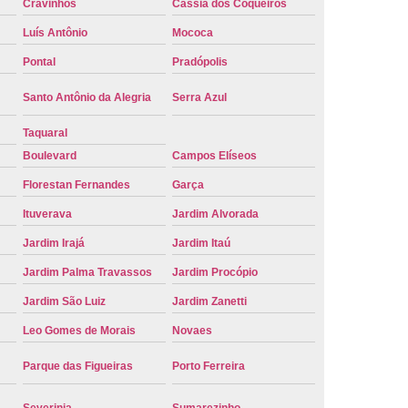
Cravinhos
Cássia dos Coqueiros
e Carro Oficial
Placa de um Carro
Luís Antônio
Mococa
 um Carro Ribeirão Preto
Placa Nova Carro
Pontal
Pradópolis
e no Carro
Placa Vermelha de Carro
Santo Antônio da Alegria
Serra Azul
laca Veicular
Placa Veicular Amarela
Taquaral
ular Cinza
Placa Veicular Cravinhos
Boulevard
Campos Elíseos
 Veicular Nova
Placa Veicular Preta
Florestan Fernandes
Garça
 Veicular Verde
Placa Veicular Vermelha
Ituverava
Jardim Alvorada
eforma de Placa Automotiva Cravinhos
Jardim Irajá
Jardim Itaú
irão Preto
Reforma de Placa Carro
Jardim Palma Travassos
Jardim Procópio
 Placa Automotiva
Reforma Placa Carro
Jardim São Luiz
Jardim Zanetti
Reformar Placa de Veículo
Leo Gomes de Morais
Novaes
va
Serviço de Reforma de Placa Veicular
Parque das Figueiras
Porto Ferreira
Troca de Placa
Troca de Placa Carro
Severinia
Sumarezinho