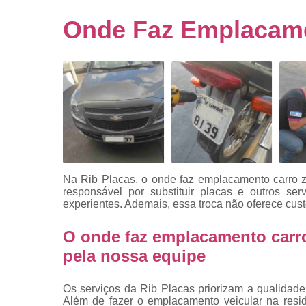
Empresa
emplacado
Onde Faz Emplacame
Placa de mo
Placas
automotiv
Placas de ca
Placas d
veículo
Placas
mercosul
Na Rib Placas, o onde faz emplacamento carro z
Placas mod
responsável por substituir placas e outros ser
mercosul
experientes. Ademais, essa troca não oferece cust
Placas pa
O onde faz emplacamento carr
carro
pela nossa equipe
Placas
veiculare
Os serviços da Rib Placas priorizam a qualidade,
Reforma d
Além de fazer o emplacamento veicular na resi