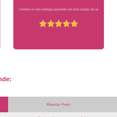
Placa de Veículo Detran
Placa de
Ótimo atendimento
Placa Mercosul Veículo Oficial
P
Placa Veículo Detran
Placa Veículo
Troca Placa de Veículo
Troca Pla
Placa Azul Mercosul
Placa da
Placa do Mercosul
Placa Me
Placa Mercosul Preta
Placa Mercosul
Placa Padrão Mercosul
Placa Ver
nde:
Modelo de Placa Mercosul
Modelo Placa
Modelo Placa Mercosul Ribeir
Placa de Veículo Mercosul
Placa
Ribeirão Preto
Placa Mercosul com Nome da Cidade
P
Placa Amarela Carro
Placa Ca