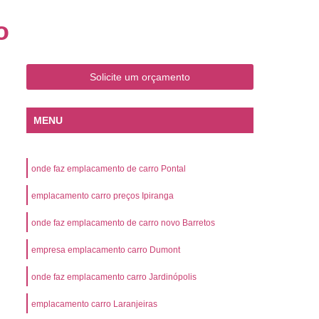
o
Emplacamento de Carro Zero
o
mplacamento de Veículo Placa Mercosul
Km
Emplacamento de Veículos Zero
Solicite um orçamento
 do Veículo
Emplacamento Veículos Novos
Detran Emplacamento de Veículo
MENU
mplacamento de Veículo Cravinhos
Emplacamento de Veículo Ribeirão Preto
onde faz emplacamento de carro Pontal
o
Emplacamento de Veículo Zero
emplacamento carro preços Ipiranga
ento Veículo Zero
Emplacamento Veículos
onde faz emplacamento de carro novo Barretos
sso de Emplacamento de Veículo Zero
empresa emplacamento carro Dumont
osul
Emplacamento Mercosul
os
Emplacamento Mercosul Preço
onde faz emplacamento carro Jardinópolis
Preto
Emplacamento Mercosul Valor
emplacamento carro Laranjeiras