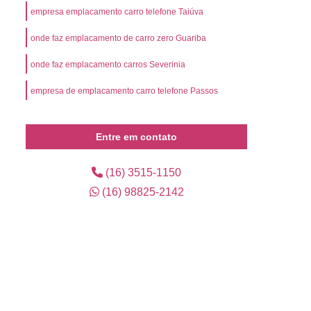
l
Preço Emplacamento Mercosul
empresa emplacamento carro telefone Taiúva
Mercosul
Valor de Emplacamento Mercosul
onde faz emplacamento de carro zero Guariba
or Emplacamento Mercosul
Emplacar Carro
onde faz emplacamento carros Severinia
arro Ribeirão Preto
Emplacar Carro Usado
empresa de emplacamento carro telefone Passos
mplacar o Veículo
Emplacar o Veículo Novo
eículo Novo
Emplacar Veículo Zero
Entre em contato
 Credenciada para Emplacamento
presa de Emplacamento Credenciada
(16) 3515-1150
(16) 98825-2142
Empresa de Emplacamento de Carros
Empresa de Emplacamento de Veículo
os
Empresa de Emplacamento Mercosul
lacadora
Emplacadora Cravinhos
ra Mercosul
Emplacadora Ribeirão Preto