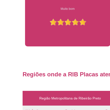
Compre on-line entrega garantido em todo estado de sp
Regiões onde a RIB Placas ate
Região Metropolitana de Ribeirão Preto