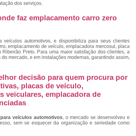
Emplacamento Placa Mercosu
ratação dos serviços.
cas
Qual o Valor do Emplacamento da Placa 
onde faz emplacamento carro zero
cas
Valor do Emplacamento Mercosul
Val
s
Emplacar Carro Cravinhos
Emplacar C
e
veículos automotivos, e disponibiliza para seus clientes
Emplacar Carros
Emplacar o Carro
E
arro, emplacamento de veículo, emplacadora mercosul, placa
 Ribeirão Preto. Para uma maior satisfação dos clientes, a
Emplacar Veículo
Emplacar V
s do mercado, e em instalações modernas, garantindo assim,
Emplacar Veículos
Empresa
Empresa de Emplacamento
Em
elhor decisão para quem procura por
ivas, placas de veículo,
Empresa de Emplacamento de Carro
s veiculares, emplacadora de
Empresa de Emplacamento de Moto
enciadas
Empresa de Emplacamento de Veícul
Empresa Emplacamento
Emp
 para veículos automotivos
, o mercado se desenvolveu e
cesso, sem se esquecer da organização e seriedade como
Emplacadora de Veículos
Emplacado