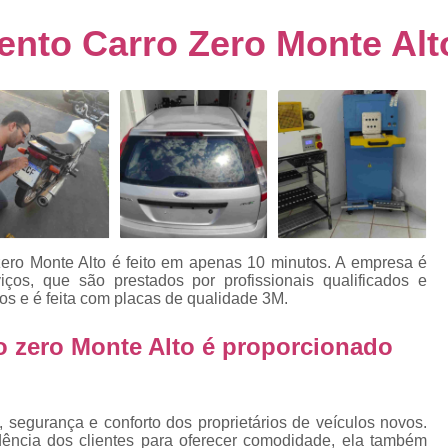
s
Emplacamento de Carro Usad
ra
nto Carro Zero Monte Alt
Emplacamento de Veículo Pcd
E
tos
Emplacamento de Veículo Zero 
as
Emplacamento do Carro
Emplacamento
rro
Emplacamento Veículos Zero
e
Emplacamento de Veículo
E
Emplacamento de Veículo Novo
Emplacamento de Veículo Usad
ero Monte Alto é feito em apenas 10 minutos. A empresa é
elo
viços, que são prestados por profissionais qualificados e
Emplacamento Veículo Novo
Emplacam
os e é feita com placas de qualidade 3M.
Emplacamento Veicular
Proce
ra
o zero Monte Alto é proporcionado
Detran Emplacamento Merc
Emplacamento Mercosul Cravinh
s
Emplacamento Mercosul Ribeirão 
 segurança e conforto dos proprietários de veículos novos.
e
dência dos clientes para oferecer comodidade, ela também