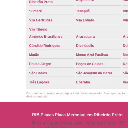
Ribeirão Preto
Sumaré
Tabapuã
Vil
Vila Gertrudes
Vila Lobato
Vil
Vila Tibério
Américo Brasiliense
Araraquara
Ar
Cândido Rodrigues
Divinópolis
Do
Matão
Monte Azul Paulista
Mo
Pouso Alegre
Poços de Caldas
Re
São Carlos
São Joaquim da Barra
São
Três Lagoas
Uberaba
Va
O conteúdo do texto desta página é de direito reservado. Sua reprodução, pa
direitos autorais
.
RIB Placas Placa Mercosul em Ribeirão Preto
Rua Castro Alves, 244 - Ribeirão Preto - SP