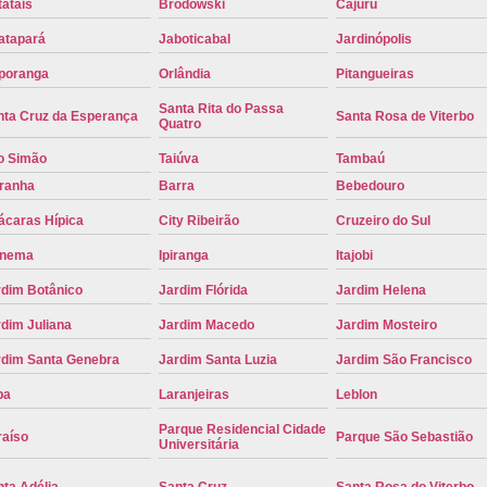
atais
Brodowski
Cajuru
Placa de Carro Cinza
Placa d
atapará
Jaboticabal
Jardinópolis
Placa de um Carro Cravinhos
Placa de
poranga
Orlândia
Pitangueiras
Placa Preta de Carro
Placa Verd
Santa Rita do Passa
nta Cruz da Esperança
Santa Rosa de Viterbo
Quatro
Placa de Identificação Veicular
P
o Simão
Taiúva
Tambaú
Placa Veicular Azul
Placa Veic
iranha
Barra
Bebedouro
Placa Veicular Mercosul
Placa
ácaras Hípica
City Ribeirão
Cruzeiro do Sul
Placa Veicular Ribeirão Preto
Placa
anema
Ipiranga
Itajobi
Reforma de Placa Automotiva
R
rdim Botânico
Jardim Flórida
Jardim Helena
Reforma de Placa Automotiva Ribe
dim Juliana
Jardim Macedo
Jardim Mosteiro
Reforma de Placa Veicular
Reforma
rdim Santa Genebra
Jardim Santa Luzia
Jardim São Francisco
Reforma Placa Veicular
pa
Laranjeiras
Leblon
Parque Residencial Cidade
Serviço de Reforma de Placa Automoti
raíso
Parque São Sebastião
Universitária
Serviço de Reforma Placa Veicular
ta Adélia
Santa Cruz
Santa Rosa do Viterbo