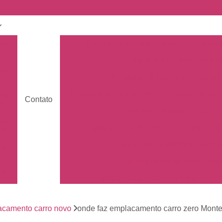
nto
Carro Zero Emplacamento
Emplaca
Emplacamento Carro Cravin
nto
Emplacamento Carro Ribeirão 
Emplacamento Carros
Emplacamento C
nto
Contato
s
Empresa de Emplacamento Car
nto
Emplacamento da Moto
Emplacamen
os
Emplacamento de Moto Mercos
tos
Emplacamento de Moto Usad
os
Emplacamento Mercosul Moto
Em
Primeiro Emplacamento da Mot
de
nto
camento carro novo
onde faz emplacamento carro zero Monte
Emplacamento da Placa Mer