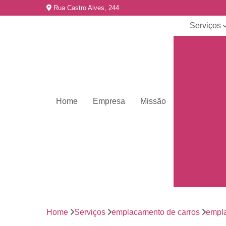
Rua Castro Alves, 244
Serviços
Emplacame
de carros
Emplacame
de motos
Emplacame
Home
Empresa
Missão
de veículo
Emplacame
para veícul
Emplacamen
mercosul
Emplacar 
carros
Empresas 
emplacame
Home
Serviços
emplacamento de carros
empla