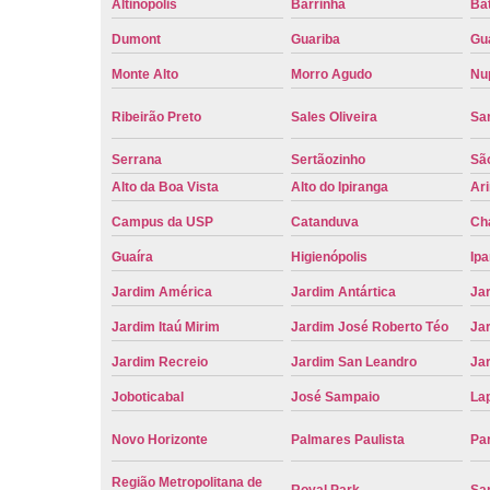
Altinópolis
Barrinha
Bat
Dumont
Guariba
Gu
Monte Alto
Morro Agudo
Nu
Ribeirão Preto
Sales Oliveira
Sa
Serrana
Sertãozinho
Sã
Alto da Boa Vista
Alto do Ipiranga
Ar
Campus da USP
Catanduva
Ch
Guaíra
Higienópolis
Ip
Jardim América
Jardim Antártica
Ja
Jardim Itaú Mirim
Jardim José Roberto Téo
Jar
Jardim Recreio
Jardim San Leandro
Ja
Joboticabal
José Sampaio
La
Novo Horizonte
Palmares Paulista
Pa
Região Metropolitana de
Royal Park
San