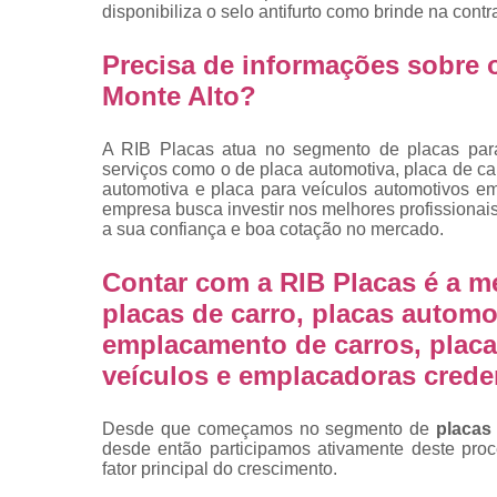
placas
disponibiliza o selo antifurto como brinde na cont
Troca de pla
Precisa de informações sobre 
Troca de pla
Monte Alto?
de veículo
Trocas d
A RIB Placas atua no segmento de placas para 
placas
serviços como o de placa automotiva, placa de c
automotiva e placa para veículos automotivos em
empresa busca investir nos melhores profissionai
a sua confiança e boa cotação no mercado.
Contar com a RIB Placas é a m
placas de carro, placas automot
emplacamento de carros, placa
veículos e emplacadoras cred
Desde que começamos no segmento de
placas
desde então participamos ativamente deste pro
fator principal do crescimento.