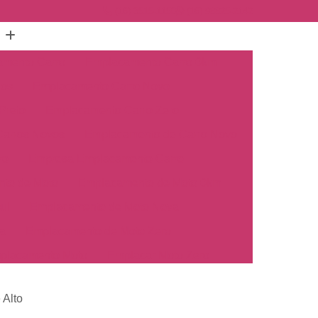
(16) 3515-1150
(16) 98825-2142
mento Carro
Emplacamento Carro 0km
hos
Emplacamento Carro Novo
Preto
Emplacamento Carro Zero
arros Novos
Emplacamento de Carro Novo
ro
Empresa Emplacamento Carro
to de Moto
Emplacamento de Moto 0km
ul
Emplacamento de Moto Nova
a
Emplacamento de Moto Zero
placamento Moto
Emplacar Moto Zero
o
Primeiro Emplacamento de Moto
 Alto
cosul
Emplacamento de Carro