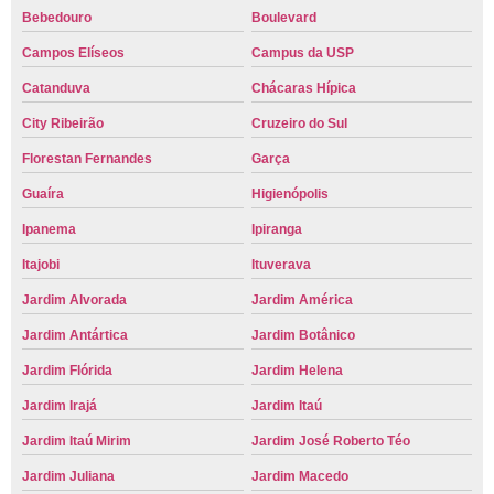
Bebedouro
Boulevard
Campos Elíseos
Campus da USP
Catanduva
Chácaras Hípica
City Ribeirão
Cruzeiro do Sul
Florestan Fernandes
Garça
Guaíra
Higienópolis
Ipanema
Ipiranga
Itajobi
Ituverava
Jardim Alvorada
Jardim América
Jardim Antártica
Jardim Botânico
Jardim Flórida
Jardim Helena
Jardim Irajá
Jardim Itaú
Jardim Itaú Mirim
Jardim José Roberto Téo
Jardim Juliana
Jardim Macedo