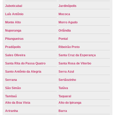
Jaboticabal
Jardinópolis
Luís Antônio
Mococa
Monte Alto
Morro Agudo
Nuporanga
Orlândia
Pitangueiras
Pontal
Pradópolis
Ribeirão Preto
Sales Oliveira
Santa Cruz da Esperança
Santa Rita do Passa Quatro
Santa Rosa de Viterbo
Santo Antônio da Alegria
Serra Azul
Serrana
Sertãozinho
São Simão
Taiúva
Tambaú
Taquaral
Alto da Boa Vista
Alto do Ipiranga
Ariranha
Barra