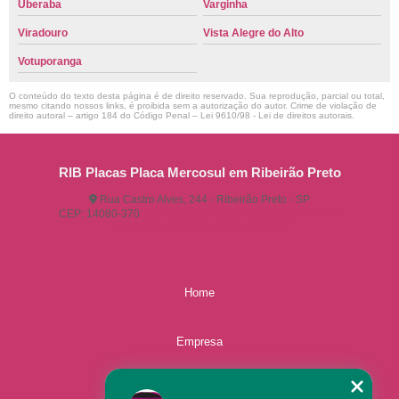
Uberaba
Varginha
Viradouro
Vista Alegre do Alto
Votuporanga
O conteúdo do texto desta página é de direito reservado. Sua reprodução, parcial ou total,
mesmo citando nossos links, é proibida sem a autorização do autor. Crime de violação de
direito autoral – artigo 184 do Código Penal –
Lei 9610/98 - Lei de direitos autorais
.
RIB Placas Placa Mercosul em Ribeirão Preto
Rua Castro Alves, 244 - Ribeirão Preto - SP
CEP: 14080-370
(16) 3515-1150
(16) 98825-2142
ribplacasautomotivas@gmail.com
Home
Empresa
Missão