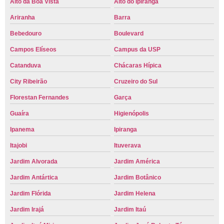
Alto da Boa Vista
Alto do Ipiranga
Ariranha
Barra
Bebedouro
Boulevard
Campos Elíseos
Campus da USP
Catanduva
Chácaras Hípica
City Ribeirão
Cruzeiro do Sul
Florestan Fernandes
Garça
Guaíra
Higienópolis
Ipanema
Ipiranga
Itajobi
Ituverava
Jardim Alvorada
Jardim América
Jardim Antártica
Jardim Botânico
Jardim Flórida
Jardim Helena
Jardim Irajá
Jardim Itaú