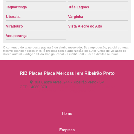
Taquaritinga
Três Lagoas
Uberaba
Varginha
Viradouro
Vista Alegre do Alto
Votuporanga
O conteúdo do texto desta página é de direito reservado. Sua reprodução, parcial ou total,
mesmo citando nossos links, é proibida sem a autorização do autor. Crime de violação de
direito autoral – artigo 184 do Código Penal –
Lei 9610/98 - Lei de direitos autorais
.
RIB Placas Placa Mercosul em Ribeirão Preto
Rua Castro Alves, 244 - Ribeirão Preto - SP
CEP: 14080-370
(16) 3515-1150
(16) 98825-2142
ribplacasautomotivas@gmail.com
Home
Empresa