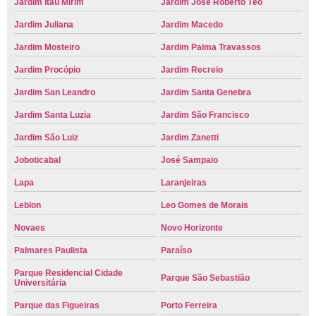
Jardim Itaú Mirim
Jardim José Roberto Téo
Jardim Juliana
Jardim Macedo
Jardim Mosteiro
Jardim Palma Travassos
Jardim Procópio
Jardim Recreio
Jardim San Leandro
Jardim Santa Genebra
Jardim Santa Luzia
Jardim São Francisco
Jardim São Luiz
Jardim Zanetti
Joboticabal
José Sampaio
Lapa
Laranjeiras
Leblon
Leo Gomes de Morais
Novaes
Novo Horizonte
Palmares Paulista
Paraíso
Parque Residencial Cidade
Parque São Sebastião
Universitária
Parque das Figueiras
Porto Ferreira