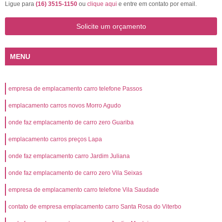
Ligue para
(16) 3515-1150
ou
clique aqui
e entre em contato por email.
Solicite um orçamento
MENU
empresa de emplacamento carro telefone Passos
emplacamento carros novos Morro Agudo
onde faz emplacamento de carro zero Guariba
emplacamento carros preços Lapa
onde faz emplacamento carro Jardim Juliana
onde faz emplacamento de carro zero Vila Seixas
empresa de emplacamento carro telefone Vila Saudade
contato de empresa emplacamento carro Santa Rosa do Viterbo