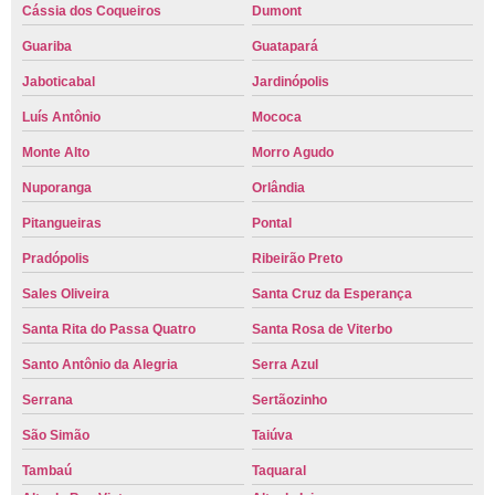
Cássia dos Coqueiros
Dumont
Guariba
Guatapará
Jaboticabal
Jardinópolis
Luís Antônio
Mococa
Monte Alto
Morro Agudo
Nuporanga
Orlândia
Pitangueiras
Pontal
Pradópolis
Ribeirão Preto
Sales Oliveira
Santa Cruz da Esperança
Santa Rita do Passa Quatro
Santa Rosa de Viterbo
Santo Antônio da Alegria
Serra Azul
Serrana
Sertãozinho
São Simão
Taiúva
Tambaú
Taquaral