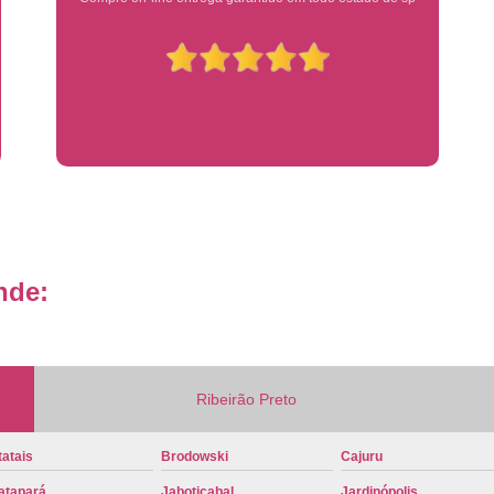
Placa de Veículo Detran
Placa de
Placa Mercosul Veículo Oficial
P
Placa Veículo Detran
Placa Veículo
Troca Placa de Veículo
Troca Pla
Placa Azul Mercosul
Placa da
Placa do Mercosul
Placa Me
Placa Mercosul Preta
Placa Mercosul
nde:
Placa Padrão Mercosul
Placa Ver
Modelo de Placa Mercosul
Modelo Placa
Modelo Placa Mercosul Ribeir
Ribeirão Preto
Placa de Veículo Mercosul
Placa
Placa Mercosul com Nome da Cidade
P
atais
Brodowski
Cajuru
Placa Amarela Carro
Placa Ca
atapará
Jaboticabal
Jardinópolis