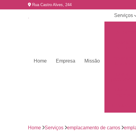
Rua Castro Alves, 244
Serviços
Emplacame
de carros
Emplacame
de motos
Emplacame
Home
Empresa
Missão
de veículo
Emplacame
para veícul
Emplacamen
mercosul
Emplacar 
carros
Empresas 
emplacame
Home
Serviços
emplacamento de carros
empla