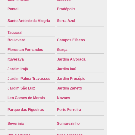
e Carro Oficial
Placa de um Carro
Pontal
Pradópolis
 um Carro Ribeirão Preto
Placa Nova Carro
Santo Antônio da Alegria
Serra Azul
e no Carro
Placa Vermelha de Carro
Taquaral
laca Veicular
Placa Veicular Amarela
Boulevard
Campos Elíseos
ular Cinza
Placa Veicular Cravinhos
Florestan Fernandes
Garça
 Veicular Nova
Placa Veicular Preta
Ituverava
Jardim Alvorada
 Veicular Verde
Placa Veicular Vermelha
Jardim Irajá
Jardim Itaú
eforma de Placa Automotiva Cravinhos
Jardim Palma Travassos
Jardim Procópio
Jardim São Luiz
Jardim Zanetti
irão Preto
Reforma de Placa Carro
Leo Gomes de Morais
Novaes
 Placa Automotiva
Reforma Placa Carro
Reformar Placa de Veículo
Parque das Figueiras
Porto Ferreira
va
Serviço de Reforma de Placa Veicular
Severinia
Sumarezinho
Troca de Placa
Troca de Placa Carro