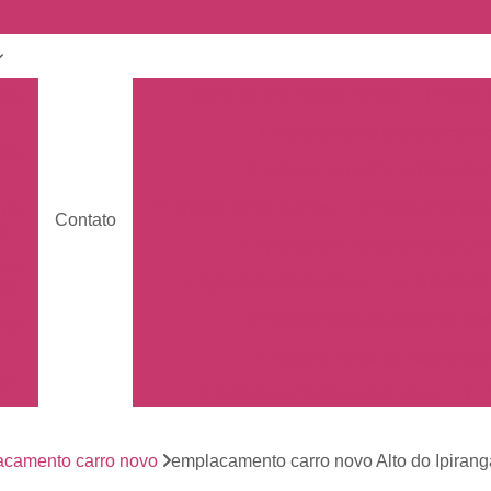
nto
Carro Zero Emplacamento
Emplaca
Emplacamento Carro Cravin
nto
Emplacamento Carro Ribeirão 
Emplacamento Carros
Emplacamento C
nto
Contato
s
Empresa de Emplacamento Car
nto
Emplacamento da Moto
Emplacamen
os
Emplacamento de Moto Mercos
tos
Emplacamento de Moto Usad
os
Emplacamento Mercosul Moto
Em
Primeiro Emplacamento da Mot
de
nto
camento carro novo
emplacamento carro novo Alto do Ipirang
Emplacamento da Placa Mer