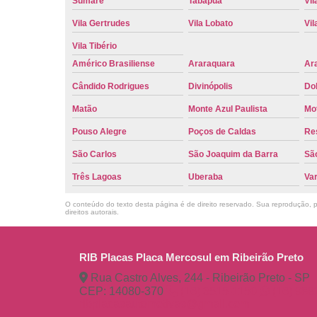
Sumaré
Tabapuã
Vil
Vila Gertrudes
Vila Lobato
Vil
Vila Tibério
Américo Brasiliense
Araraquara
Ar
Cândido Rodrigues
Divinópolis
Do
Matão
Monte Azul Paulista
Mo
Pouso Alegre
Poços de Caldas
Re
São Carlos
São Joaquim da Barra
São
Três Lagoas
Uberaba
Va
O conteúdo do texto desta página é de direito reservado. Sua reprodução, pa
direitos autorais
.
RIB Placas Placa Mercosul em Ribeirão Preto
Rua Castro Alves, 244 - Ribeirão Preto - SP
CEP: 14080-370
(16) 3515-1150
(16) 98
ribplacasautomotivas@gmail.com