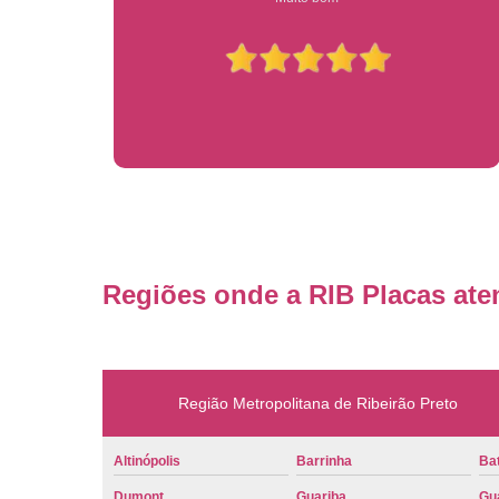
Regiões onde a RIB Placas ate
Região Metropolitana de Ribeirão Preto
Altinópolis
Barrinha
Bat
Dumont
Guariba
Gu