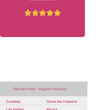
 Veículo Nova
Placa de Veículo Verde
laca Veículo
Placa Veículo Cravinhos
 Ribeirão Preto
Placa Vermelha Veículo
ca Veículo
Conversão Placa Mercosul
 Mercosul
Placa de Carro Mercosul
rcosul
Placa Mercosul Cravinhos
 Ribeirão Preto
Placa Mercosul Vermelha
melha Mercosul
Colocar Placa Mercosul
 Mercosul
Modelo Placa Mercosul Cravinhos
ão Preto
Placa Carro Mercosul
Ribeirão Preto - Regiões Próximas
 Mercosul Azul
Placa Mercosul Carro
laca Mercosul Detran
Placa Modelo Mercosul
Cravinhos
Cássia dos Coqueiros
rro Detran
Placa de Carro Branca
Luís Antônio
Mococa