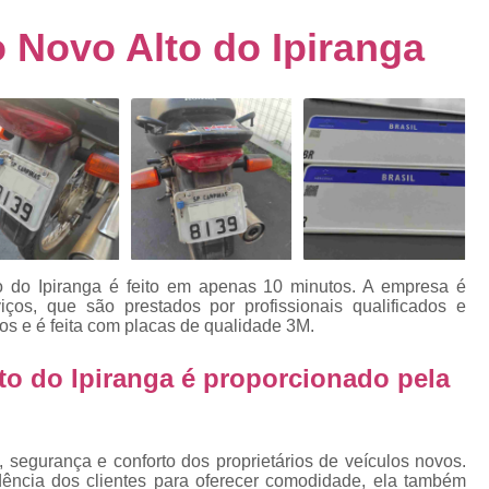
s
Emplacamento de Carro Usad
ra
Novo Alto do Ipiranga
Emplacamento de Veículo Pcd
E
tos
Emplacamento de Veículo Zero 
as
Emplacamento do Carro
Emplacamento
rro
Emplacamento Veículos Zero
e
Emplacamento de Veículo
E
Emplacamento de Veículo Novo
Emplacamento de Veículo Usad
 do Ipiranga é feito em apenas 10 minutos. A empresa é
elo
viços, que são prestados por profissionais qualificados e
Emplacamento Veículo Novo
Emplacam
os e é feita com placas de qualidade 3M.
Emplacamento Veicular
Proce
ra
o do Ipiranga é proporcionado pela
Detran Emplacamento Merc
Emplacamento Mercosul Cravinh
s
Emplacamento Mercosul Ribeirão 
 segurança e conforto dos proprietários de veículos novos.
e
dência dos clientes para oferecer comodidade, ela também