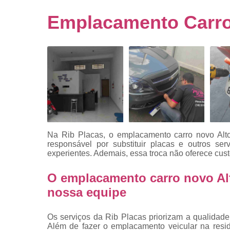
Empresa
emplacado
Emplacamento Carro 
Placa de mo
Placas
automotiv
Placas de ca
Placas d
veículo
Placas
mercosul
Na Rib Placas, o emplacamento carro novo Alto
Placas mod
responsável por substituir placas e outros ser
mercosul
experientes. Ademais, essa troca não oferece cust
Placas pa
O emplacamento carro novo Alt
carro
nossa equipe
Placas
veiculare
Os serviços da Rib Placas priorizam a qualidade,
Reforma d
Além de fazer o emplacamento veicular na resi