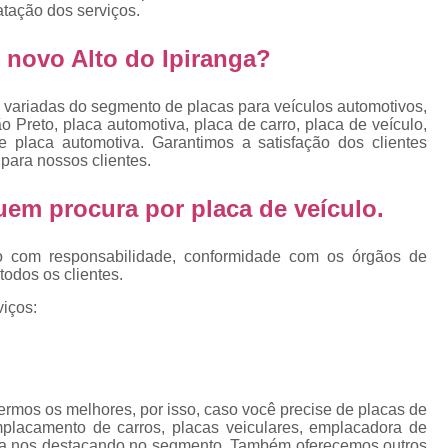
Emplacamento Placa Mercosu
ratação dos serviços.
cas
Qual o Valor do Emplacamento da Placa 
novo Alto do Ipiranga?
cas
Valor do Emplacamento Mercosul
Val
s
 variadas do segmento de placas para veículos automotivos,
Emplacar Carro Cravinhos
Emplacar C
 Preto, placa automotiva, placa de carro, placa de veículo,
e
 placa automotiva. Garantimos a satisfação dos clientes
Emplacar Carros
Emplacar o Carro
E
para nossos clientes.
Emplacar Veículo
Emplacar V
 quem procura por
placa de veículo
.
Emplacar Veículos
Empresa
Empresa de Emplacamento
Em
o com responsabilidade, conformidade com os órgãos de
todos os clientes.
Empresa de Emplacamento de Carro
iços:
Empresa de Emplacamento de Moto
Empresa de Emplacamento de Veícul
Empresa Emplacamento
Emp
rmos os melhores, por isso, caso você precise de placas de
Emplacadora de Veículos
Emplacado
emplacamento de carros, placas veiculares, emplacadora de
sa nos destacando no segmento. Também oferecemos outros