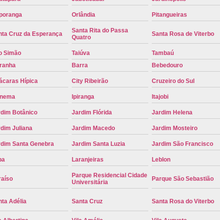
Placa de Carro Cinza
Placa d
poranga
Orlândia
Pitangueiras
Placa de um Carro Cravinhos
Placa de
Santa Rita do Passa
nta Cruz da Esperança
Santa Rosa de Viterbo
Quatro
Placa Preta de Carro
Placa Verd
o Simão
Taiúva
Tambaú
Placa de Identificação Veicular
P
iranha
Barra
Bebedouro
Placa Veicular Azul
Placa Veic
ácaras Hípica
City Ribeirão
Cruzeiro do Sul
Placa Veicular Mercosul
Placa
anema
Ipiranga
Itajobi
Placa Veicular Ribeirão Preto
Placa
rdim Botânico
Jardim Flórida
Jardim Helena
Reforma de Placa Automotiva
R
dim Juliana
Jardim Macedo
Jardim Mosteiro
rdim Santa Genebra
Jardim Santa Luzia
Jardim São Francisco
Reforma de Placa Automotiva Ribe
pa
Laranjeiras
Leblon
Reforma de Placa Veicular
Reforma
Parque Residencial Cidade
Reforma Placa Veicular
raíso
Parque São Sebastião
Universitária
Serviço de Reforma de Placa Automoti
ta Adélia
Santa Cruz
Santa Rosa do Viterbo
Serviço de Reforma Placa Veicular