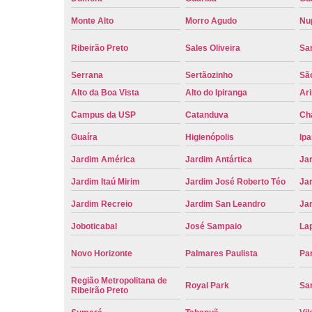
Monte Alto
Morro Agudo
Nu
Ribeirão Preto
Sales Oliveira
Sa
Serrana
Sertãozinho
Sã
Alto da Boa Vista
Alto do Ipiranga
Ar
Campus da USP
Catanduva
Ch
Guaíra
Higienópolis
Ip
Jardim América
Jardim Antártica
Ja
Jardim Itaú Mirim
Jardim José Roberto Téo
Jar
Jardim Recreio
Jardim San Leandro
Ja
Joboticabal
José Sampaio
La
Novo Horizonte
Palmares Paulista
Pa
Região Metropolitana de
Royal Park
San
Ribeirão Preto