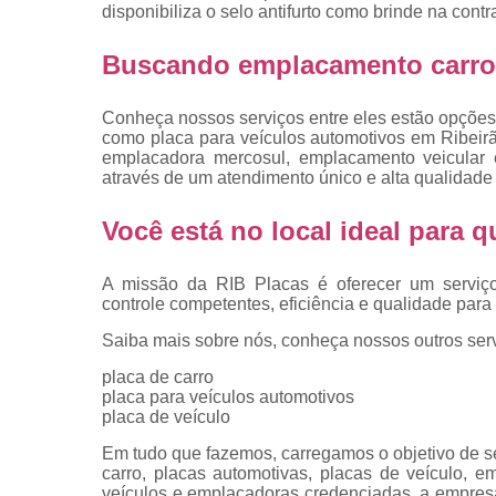
placas
disponibiliza o selo antifurto como brinde na cont
Troca de pla
Buscando emplacamento carro 
Troca de pla
de veículo
Conheça nossos serviços entre eles estão opções
como placa para veículos automotivos em Ribeirão
Trocas d
emplacadora mercosul, emplacamento veicular e
placas
através de um atendimento único e alta qualidade 
Você está no local ideal para
A missão da RIB Placas é oferecer um serviç
controle competentes, eficiência e qualidade para 
Saiba mais sobre nós, conheça nossos outros serv
placa de carro
placa para veículos automotivos
placa de veículo
Em tudo que fazemos, carregamos o objetivo de se
carro, placas automotivas, placas de veículo, 
veículos e emplacadoras credenciadas, a empre