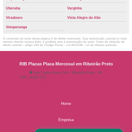
Uberaba
Varginha
Viradouro
Vista Alegre do Alto
Votuporanga
O conteúdo do texto desta página é de direito reservado. Sua reprodução, parcial ou total,
mesmo citando nossos links, é proibida sem a autorização do autor. Crime de violação de
direito autoral – artigo 184 do Código Penal –
Lei 9610/98 - Lei de direitos autorais
.
RIB Placas Placa Mercosul em Ribeirão Preto
Rua Castro Alves, 244 - Ribeirão Preto - SP
CEP: 14080-370
(16) 3515-1150
(16) 98825-2142
ribplacasautomotivas@gmail.com
Home
Empresa