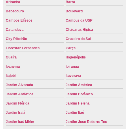
Ariranha
Barra
Bebedouro
Boulevard
Campos Elíseos
Campus da USP
Catanduva
Chácaras Hípica
City Ribeirão
Cruzeiro do Sul
Florestan Fernandes
Garça
Guaíra
Higienópolis
Ipanema
Ipiranga
Itajobi
Ituverava
Jardim Alvorada
Jardim América
Jardim Antártica
Jardim Botânico
Jardim Flórida
Jardim Helena
Jardim Irajá
Jardim Itaú
Jardim Itaú Mirim
Jardim José Roberto Téo