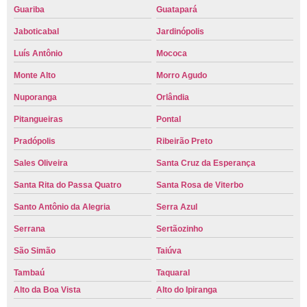
Guariba
Guatapará
Jaboticabal
Jardinópolis
Luís Antônio
Mococa
Monte Alto
Morro Agudo
Nuporanga
Orlândia
Pitangueiras
Pontal
Pradópolis
Ribeirão Preto
Sales Oliveira
Santa Cruz da Esperança
Santa Rita do Passa Quatro
Santa Rosa de Viterbo
Santo Antônio da Alegria
Serra Azul
Serrana
Sertãozinho
São Simão
Taiúva
Tambaú
Taquaral
Alto da Boa Vista
Alto do Ipiranga