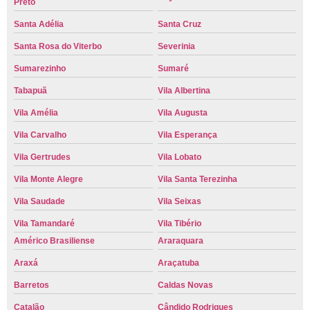
Preto
Santa Adélia
Santa Cruz
Santa Rosa do Viterbo
Severinia
Sumarezinho
Sumaré
Tabapuã
Vila Albertina
Vila Amélia
Vila Augusta
Vila Carvalho
Vila Esperança
Vila Gertrudes
Vila Lobato
Vila Monte Alegre
Vila Santa Terezinha
Vila Saudade
Vila Seixas
Vila Tamandaré
Vila Tibério
Américo Brasiliense
Araraquara
Araxá
Araçatuba
Barretos
Caldas Novas
Catalão
Cândido Rodrigues