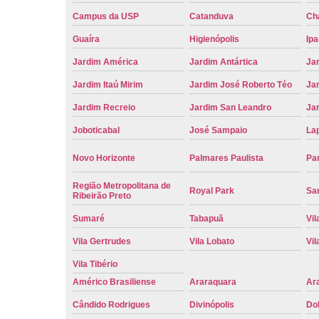
Campus da USP
Catanduva
Ch
Guaíra
Higienópolis
Ip
Jardim América
Jardim Antártica
Ja
Jardim Itaú Mirim
Jardim José Roberto Téo
Jar
Jardim Recreio
Jardim San Leandro
Ja
Joboticabal
José Sampaio
La
Novo Horizonte
Palmares Paulista
Pa
Região Metropolitana de
Royal Park
San
Ribeirão Preto
Sumaré
Tabapuã
Vil
Vila Gertrudes
Vila Lobato
Vil
Vila Tibério
Américo Brasiliense
Araraquara
Ar
Cândido Rodrigues
Divinópolis
Do