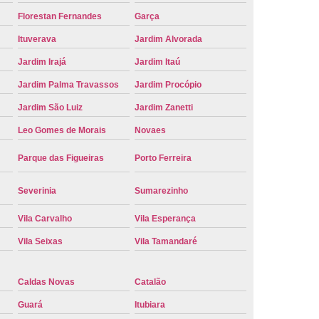
e Carro Oficial
Placa de um Carro
Florestan Fernandes
Garça
Ituverava
Jardim Alvorada
 um Carro Ribeirão Preto
Placa Nova Carro
Jardim Irajá
Jardim Itaú
e no Carro
Placa Vermelha de Carro
Jardim Palma Travassos
Jardim Procópio
laca Veicular
Placa Veicular Amarela
Jardim São Luiz
Jardim Zanetti
ular Cinza
Placa Veicular Cravinhos
Leo Gomes de Morais
Novaes
 Veicular Nova
Placa Veicular Preta
Parque das Figueiras
Porto Ferreira
 Veicular Verde
Placa Veicular Vermelha
eforma de Placa Automotiva Cravinhos
Severinia
Sumarezinho
irão Preto
Reforma de Placa Carro
Vila Carvalho
Vila Esperança
 Placa Automotiva
Reforma Placa Carro
Vila Seixas
Vila Tamandaré
Reformar Placa de Veículo
Caldas Novas
Catalão
va
Serviço de Reforma de Placa Veicular
Guará
Itubiara
Troca de Placa
Troca de Placa Carro