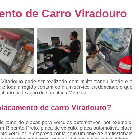
s
Emplacamento de Carro Usad
ra
nto de Carro Viradouro
Emplacamento de Veículo Pcd
E
tos
Emplacamento de Veículo Zero 
as
Emplacamento do Carro
Emplacamento
rro
Emplacamento Veículos Zero
e
Emplacamento de Veículo
E
Emplacamento de Veículo Novo
Emplacamento de Veículo Usad
 Viradouro
pode ser realizado com muita tranquilidade e a
elo
de e toda a região contam com um serviço credenciado e que
Emplacamento Veículo Novo
Emplacam
ultado na fixação de sua placa Mercosul.
Emplacamento Veicular
Proce
ra
placamento de carro Viradouro?
Detran Emplacamento Merc
Emplacamento Mercosul Cravinh
do ramo de placas para veículos automotivos, por exemplo,
s
m Ribeirão Preto, placa de veículo, placa automotiva, placa
Emplacamento Mercosul Ribeirão 
to veicular. A empresa conta com um time de profissionais
e