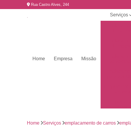
Rua Castro Alves, 244
Serviços
Emplacame
de carros
Emplacame
de motos
Emplacame
Home
Empresa
Missão
de veículo
Emplacame
para veícul
Emplacamen
mercosul
Emplacar 
carros
Empresas 
emplacame
Home
Serviços
emplacamento de carros
empla