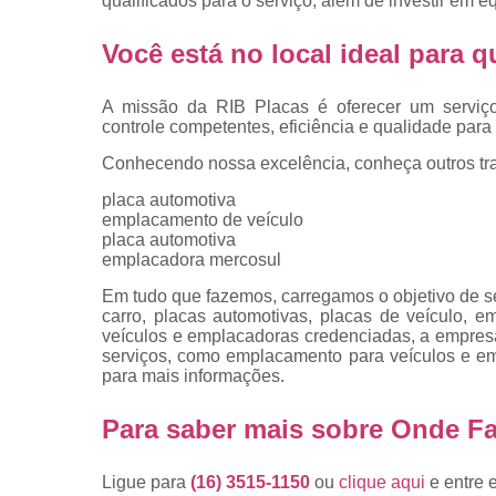
qualificados para o serviço, além de investir em
placas
Troca de pla
Você está no local ideal para
Troca de pla
de veículo
A missão da RIB Placas é oferecer um serviç
controle competentes, eficiência e qualidade para 
Trocas d
placas
Conhecendo nossa excelência, conheça outros tr
placa automotiva
emplacamento de veículo
placa automotiva
emplacadora mercosul
Em tudo que fazemos, carregamos o objetivo de se
carro, placas automotivas, placas de veículo, 
veículos e emplacadoras credenciadas, a empre
serviços, como emplacamento para veículos e e
para mais informações.
Para saber mais sobre Onde F
Ligue para
(16) 3515-1150
ou
clique aqui
e entre 