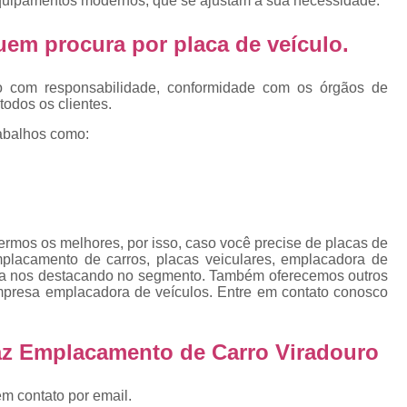
 equipamentos modernos, que se ajustam a sua necessidade.
Emplacamento Placa Mercosu
cas
Qual o Valor do Emplacamento da Placa 
 quem procura por
placa de veículo
.
cas
Valor do Emplacamento Mercosul
Val
s
o com responsabilidade, conformidade com os órgãos de
Emplacar Carro Cravinhos
Emplacar C
todos os clientes.
e
Emplacar Carros
Emplacar o Carro
E
abalhos como:
Emplacar Veículo
Emplacar V
Emplacar Veículos
Empresa
Empresa de Emplacamento
Em
rmos os melhores, por isso, caso você precise de placas de
Empresa de Emplacamento de Carro
emplacamento de carros, placas veiculares, emplacadora de
sa nos destacando no segmento. Também oferecemos outros
Empresa de Emplacamento de Moto
mpresa emplacadora de veículos. Entre em contato conosco
Empresa de Emplacamento de Veícul
Empresa Emplacamento
Emp
az Emplacamento de Carro Viradouro
Emplacadora de Veículos
Emplacado
em contato por email.