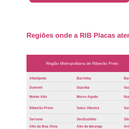
Regiões onde a RIB Placas ate
Região Metropolitana de Ribeirão Preto
Altinópolis
Barrinha
Bat
Dumont
Guariba
Gu
Monte Alto
Morro Agudo
Nu
Ribeirão Preto
Sales Oliveira
Sa
Serrana
Sertãozinho
Sã
Alto da Boa Vista
Alto do Ipiranga
Ar