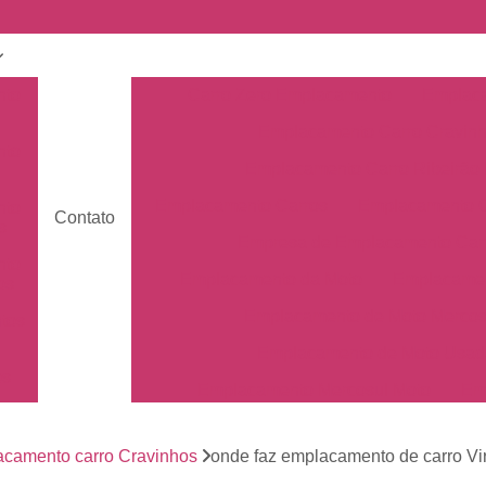
nto
Carro Zero Emplacamento
Emplaca
Emplacamento Carro Cravin
nto
Emplacamento Carro Ribeirão 
Emplacamento Carros
Emplacamento C
nto
Contato
s
Empresa de Emplacamento Car
nto
Emplacamento da Moto
Emplacamen
os
Emplacamento de Moto Mercos
tos
Emplacamento de Moto Usad
os
Emplacamento Mercosul Moto
Em
Primeiro Emplacamento da Mot
de
nto
camento carro Cravinhos
onde faz emplacamento de carro Vi
Emplacamento da Placa Mer