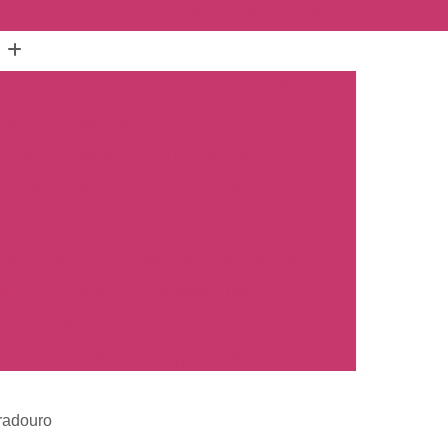
(16) 3515-1150
(16) 98825-2142
mento Carro
Emplacamento Carro 0km
hos
Emplacamento Carro Novo
Preto
Emplacamento Carro Zero
arros Novos
Emplacamento de Carro Novo
ro
Empresa Emplacamento Carro
to de Moto
Emplacamento de Moto 0km
ul
Emplacamento de Moto Nova
a
Emplacamento de Moto Zero
placamento Moto
Emplacar Moto Zero
o
Primeiro Emplacamento de Moto
radouro
cosul
Emplacamento de Carro