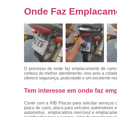
Empresa
emplacado
Onde Faz Emplacame
Placa de mo
Placas
automotiv
Placas de ca
Placas d
veículo
Placas
mercosul
O processo de onde faz emplacamento de carro
Placas mod
certeza do melhor atendimento. isso pois a cida
mercosul
oferece segurança, praticidade e um excelente res
Placas pa
Tem interesse em onde faz em
carro
Placas
Conte com a RIB Placas para solicitar serviços 
veiculare
placa de carro, placa para veículos automotivos e
automotiva , emplacadora mercosul e emplacamen
Reforma d