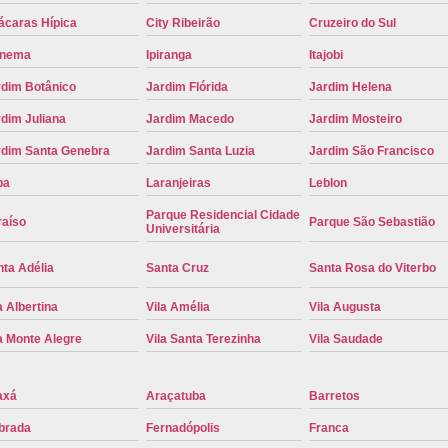
Placa de Carro Cinza
Placa d
ácaras Hípica
City Ribeirão
Cruzeiro do Sul
anema
Ipiranga
Itajobi
Placa de um Carro Cravinhos
Placa de
rdim Botânico
Jardim Flórida
Jardim Helena
Placa Preta de Carro
Placa Verd
dim Juliana
Jardim Macedo
Jardim Mosteiro
Placa de Identificação Veicular
P
rdim Santa Genebra
Jardim Santa Luzia
Jardim São Francisco
Placa Veicular Azul
Placa Veic
pa
Laranjeiras
Leblon
Placa Veicular Mercosul
Placa
Parque Residencial Cidade
raíso
Parque São Sebastião
Placa Veicular Ribeirão Preto
Placa
Universitária
Reforma de Placa Automotiva
R
ta Adélia
Santa Cruz
Santa Rosa do Viterbo
Reforma de Placa Automotiva Ribe
a Albertina
Vila Amélia
Vila Augusta
Reforma de Placa Veicular
Reforma
a Monte Alegre
Vila Santa Terezinha
Vila Saudade
Reforma Placa Veicular
axá
Araçatuba
Barretos
Serviço de Reforma de Placa Automoti
brada
Fernadópolis
Franca
Serviço de Reforma Placa Veicular