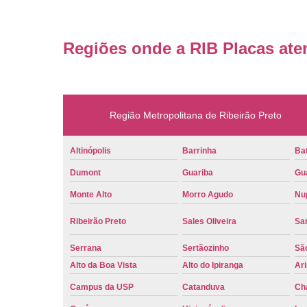
Regiões onde a RIB Placas ate
Região Metropolitana de Ribeirão Preto
Altinópolis
Barrinha
Bat
Dumont
Guariba
Gu
Monte Alto
Morro Agudo
Nu
Ribeirão Preto
Sales Oliveira
Sa
Serrana
Sertãozinho
Sã
Alto da Boa Vista
Alto do Ipiranga
Ar
Campus da USP
Catanduva
Ch