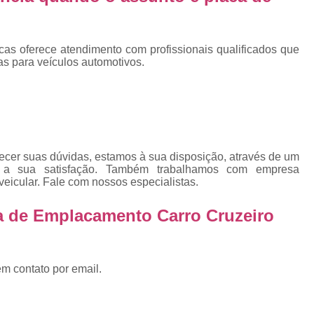
Emplacadoras
Emplacadoras C
Empresa Emplacadora de Veículos
Emp
Placa de Moto
Placa de Mot
cas oferece atendimento com profissionais qualificados que
s para veículos automotivos.
Placa Mercosul de Moto
Placa Me
Placa Moto
Placa Moto Mercosul
Placa para Moto Mercosul
Fabrica de 
Placa Automotiva
Placa Automoti
ecer suas dúvidas, estamos à sua disposição, através de um
Placa Automotiva Dianteir
 a sua satisfação. Também trabalhamos com empresa
veicular. Fale com nossos especialistas.
Placa Automotiva Personalizad
a de Emplacamento Carro Cruzeiro
Placa Automotiva Verde
Placa Merco
Placa Azul de Carro
Placa de Carro
Placa de Carro Cravinhos
Placa
em contato por email.
Placa de Carro Ribeirão Preto
P
Placa Preta Carro
Placa V