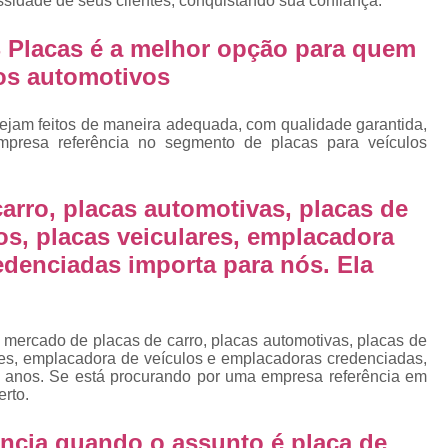
ssidade de seus clientes, conquistando sua confiança.
Emplacamento Placa Mercosu
cas
Qual o Valor do Emplacamento da Placa 
 Placas é a melhor opção para quem
los automotivos
cas
Valor do Emplacamento Mercosul
Val
s
Emplacar Carro Cravinhos
Emplacar C
ejam feitos de maneira adequada, com qualidade garantida,
e
mpresa referência no segmento de placas para veículos
Emplacar Carros
Emplacar o Carro
E
Emplacar Veículo
Emplacar V
arro, placas automotivas, placas de
Emplacar Veículos
Empresa
os, placas veiculares, emplacadora
Empresa de Emplacamento
Em
edenciadas importa para nós. Ela
Empresa de Emplacamento de Carro
Empresa de Emplacamento de Moto
 mercado de placas de carro, placas automotivas, placas de
Empresa de Emplacamento de Veícul
res, emplacadora de veículos e emplacadoras credenciadas,
 anos. Se está procurando por uma empresa referência em
Empresa Emplacamento
Emp
erto.
Emplacadora de Veículos
Emplacado
ncia quando o assunto é
placa de