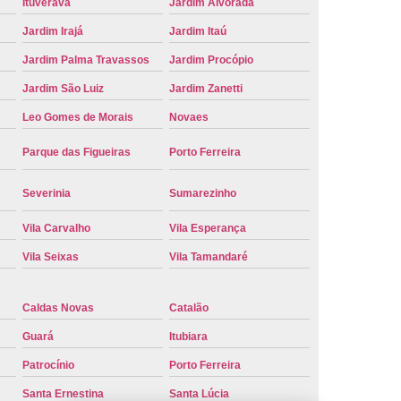
Ituverava
Jardim Alvorada
Placa de Carro
Troca de Placa de Veículo
Jardim Irajá
Jardim Itaú
laca do Carro
Troca de Placa Mercosul
Jardim Palma Travassos
Jardim Procópio
Placa Ribeirão Preto
Troca de Placa Veículo
Jardim São Luiz
Jardim Zanetti
aca do Veículo
Troca das Placas do Veículo
Leo Gomes de Morais
Novaes
 Placa de Moto
Troca de Placa de Motos
Parque das Figueiras
Porto Ferreira
 Placa Veículos
Troca de Placas da Moto
Severinia
Sumarezinho
Placas do Carro
Troca de Placas Mercosul
cosul Troca
Troca da Placa do Carro
Vila Carvalho
Vila Esperança
Vila Seixas
Vila Tamandaré
laca Nova
Troca de Placa Padrão Mercosul
Troca Placa Carro
Troca Placa Cravinhos
Caldas Novas
Catalão
beirão Preto
Vistoria para Troca de Placa
Guará
Itubiara
Patrocínio
Porto Ferreira
Santa Ernestina
Santa Lúcia