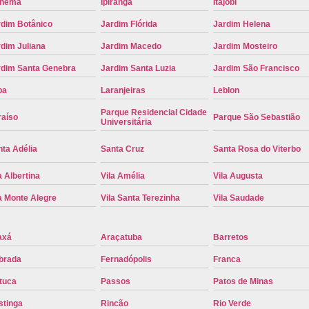
anema
Ipiranga
Itajobi
Troca de Placa Cravinhos
Troca de 
rdim Botânico
Jardim Flórida
Jardim Helena
Troca de Placa Detran
Troca de P
dim Juliana
Jardim Macedo
Jardim Mosteiro
Troca de Placa para Mercosul
Troca de 
rdim Santa Genebra
Jardim Santa Luzia
Jardim São Francisco
Troca para Placa Mercosul
Troca da Pl
pa
Laranjeiras
Leblon
Troca de Placa Automotiva
Troca de
Parque Residencial Cidade
raíso
Parque São Sebastião
Universitária
Troca de Placa do Veículo
Troca de
ta Adélia
Santa Cruz
Santa Rosa do Viterbo
Troca de Placas de Veículo
Troca de 
Troca Placa de Carro
Placa Mer
a Albertina
Vila Amélia
Vila Augusta
a Monte Alegre
Vila Santa Terezinha
Vila Saudade
Troca de Placa no Detran
Troca de P
Troca de Placa Veicular
Troca Placa
axá
Araçatuba
Barretos
Troca Placa Mercosul
Troca Placa Ri
brada
Fernadópolis
Franca
tuca
Passos
Patos de Minas
stinga
Rincão
Rio Verde