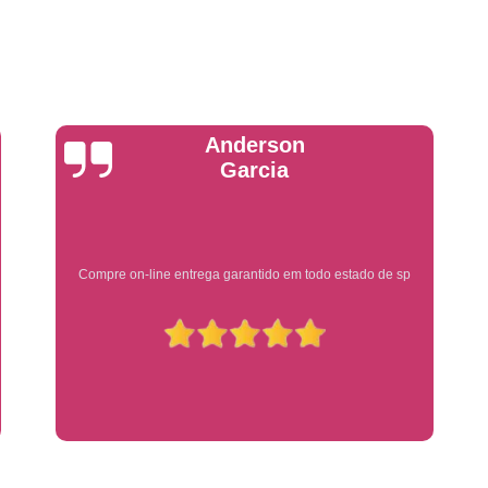
Placa de Veículo Detran
Placa de
Placa Mercosul Veículo Oficial
P
Placa Veículo Detran
Placa Veículo
Troca Placa de Veículo
Troca Pla
Yuri Martins
Placa Azul Mercosul
Placa da
Placa do Mercosul
Placa Me
Placa Mercosul Preta
Placa Mercosul
Ótimo atendimento
Placa Padrão Mercosul
Placa Ver
Modelo de Placa Mercosul
Modelo Placa
Modelo Placa Mercosul Ribeir
Placa de Veículo Mercosul
Placa
Placa Mercosul com Nome da Cidade
P
Placa Amarela Carro
Placa Ca