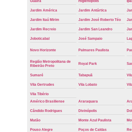
Guaíra
Higienópolis
Ip
Jardim América
Jardim Antártica
Ja
Jardim Itaú Mirim
Jardim José Roberto Téo
Jar
Jardim Recreio
Jardim San Leandro
Ja
Joboticabal
José Sampaio
La
Novo Horizonte
Palmares Paulista
Pa
Região Metropolitana de
Royal Park
San
Ribeirão Preto
Sumaré
Tabapuã
Vil
Vila Gertrudes
Vila Lobato
Vil
Vila Tibério
Américo Brasiliense
Araraquara
Ar
Cândido Rodrigues
Divinópolis
Do
Matão
Monte Azul Paulista
Mo
Pouso Alegre
Poços de Caldas
Re