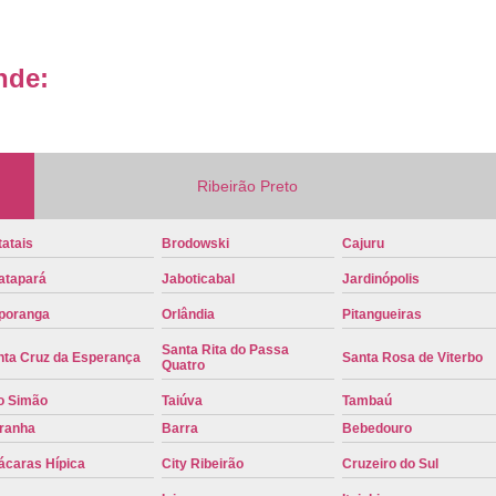
Placa de Carro Cinza
Placa d
Placa de um Carro Cravinhos
Placa de
nde:
Placa Preta de Carro
Placa Verd
Placa de Identificação Veicular
P
Placa Veicular Azul
Placa Veic
Ribeirão Preto
Placa Veicular Mercosul
Placa
atais
Brodowski
Cajuru
Placa Veicular Ribeirão Preto
Placa
atapará
Jaboticabal
Jardinópolis
Reforma de Placa Automotiva
R
poranga
Orlândia
Pitangueiras
Reforma de Placa Automotiva Ribe
Santa Rita do Passa
nta Cruz da Esperança
Santa Rosa de Viterbo
Reforma de Placa Veicular
Reforma
Quatro
o Simão
Taiúva
Tambaú
Reforma Placa Veicular
iranha
Barra
Bebedouro
Serviço de Reforma de Placa Automoti
ácaras Hípica
City Ribeirão
Cruzeiro do Sul
Serviço de Reforma Placa Veicular