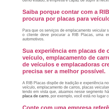
ótimo estado, a empresa é capaz de suprir a nece
placas
Troca de pla
Saiba porque contar com a RIB
procura por placas para veícu
Troca de pla
de veículo
Para que os serviços de emplacamento veicular s
Trocas d
o cliente deve procurar a RIB Placas, uma e
placas
automotivos.
Sua experiência em placas de c
veículo, emplacamento de carr
de veículos e emplacadoras cr
precisa ser a melhor possível.
A RIB Placas dispõe de tradição e experiência no
veículo, emplacamento de carros, placas veicula
tendo em vista que, atuamos nesse segmento há
placa de carro
, por exemplo, você está no lugar c
Conte com uma empresa referê