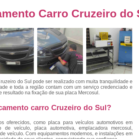
s
Emplacamento de Carro Usad
ra
mento Carro Cruzeiro do 
Emplacamento de Veículo Pcd
E
tos
Emplacamento de Veículo Zero 
as
Emplacamento do Carro
Emplacamento
rro
Emplacamento Veículos Zero
e
Emplacamento de Veículo
E
Emplacamento de Veículo Novo
Emplacamento de Veículo Usad
ruzeiro do Sul
pode ser realizado com muita tranquilidade e
elo
idade e toda a região contam com um serviço credenciado e
Emplacamento Veículo Novo
Emplacam
e resultado na fixação de sua placa Mercosul.
Emplacamento Veicular
Proce
ra
amento carro Cruzeiro do Sul?
Detran Emplacamento Merc
Emplacamento Mercosul Cravinh
os oferecidos, como placa para veículos automotivos em
s
o de veículo, placa automotiva, emplacadora mercosul,
Emplacamento Mercosul Ribeirão 
a de veículo. Com equipamentos modernos, e instalações em
e