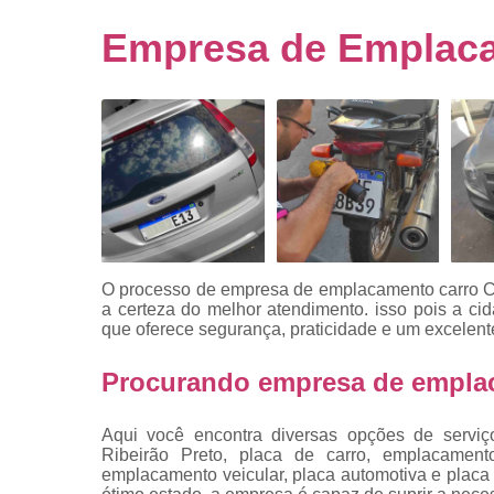
Empresa
emplacado
Empresa de Emplaca
Placa de mo
Placas
automotiv
Placas de ca
Placas d
veículo
Placas
mercosul
O processo de empresa de emplacamento carro C
Placas mod
a certeza do melhor atendimento. isso pois a c
mercosul
que oferece segurança, praticidade e um excelent
Placas pa
Procurando empresa de emplac
carro
Placas
Aqui você encontra diversas opções de serviç
veiculare
Ribeirão Preto, placa de carro, emplacament
emplacamento veicular, placa automotiva e plac
Reforma d