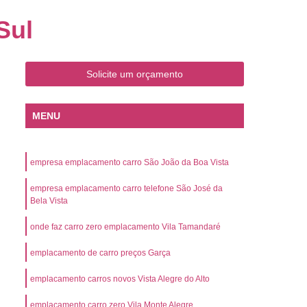
o
Emplacamento de Carro Zero
Sul
mplacamento de Veículo Placa Mercosul
Km
Emplacamento de Veículos Zero
Solicite um orçamento
 do Veículo
Emplacamento Veículos Novos
Detran Emplacamento de Veículo
MENU
mplacamento de Veículo Cravinhos
Emplacamento de Veículo Ribeirão Preto
empresa emplacamento carro São João da Boa Vista
o
Emplacamento de Veículo Zero
empresa emplacamento carro telefone São José da
ento Veículo Zero
Emplacamento Veículos
Bela Vista
sso de Emplacamento de Veículo Zero
onde faz carro zero emplacamento Vila Tamandaré
osul
Emplacamento Mercosul
emplacamento de carro preços Garça
os
Emplacamento Mercosul Preço
emplacamento carros novos Vista Alegre do Alto
Preto
Emplacamento Mercosul Valor
emplacamento carro zero Vila Monte Alegre