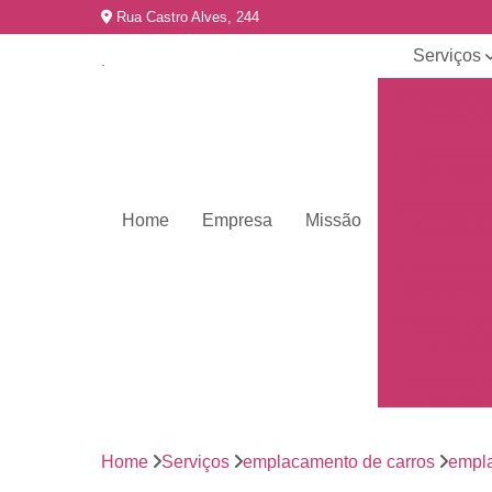
Rua Castro Alves, 244
Serviços
Emplacame
de carros
Emplacame
de motos
Emplacame
Home
Empresa
Missão
de veículo
Emplacame
para veícul
Emplacamen
mercosul
Emplacar 
carros
Empresas 
emplacame
Home
Serviços
emplacamento de carros
empla