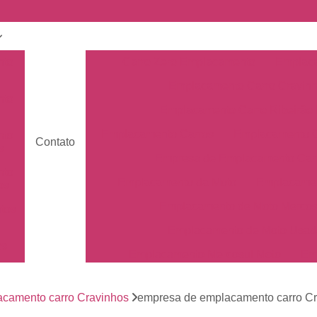
nto
Carro Zero Emplacamento
Emplaca
Emplacamento Carro Cravin
nto
Emplacamento Carro Ribeirão 
Emplacamento Carros
Emplacamento C
nto
Contato
s
Empresa de Emplacamento Car
nto
Emplacamento da Moto
Emplacamen
os
Emplacamento de Moto Mercos
tos
Emplacamento de Moto Usad
os
Emplacamento Mercosul Moto
Em
Primeiro Emplacamento da Mot
de
nto
camento carro Cravinhos
empresa de emplacamento carro Cr
Emplacamento da Placa Mer