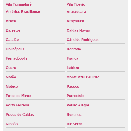
Vila Tamandaré
Vila Tibério
Américo Brasiliense
Araraquara
Araxá
Araçatuba
Barretos
Caldas Novas
Catalão
Cândido Rodrigues
Divinópolis
Dobrada
Fernadópolis
Franca
Guará
Itubiara
Matão
Monte Azul Paulista
Motuca
Passos
Patos de Minas
Patrocínio
Porto Ferreira
Pouso Alegre
Poços de Caldas
Restinga
Rincão
Rio Verde