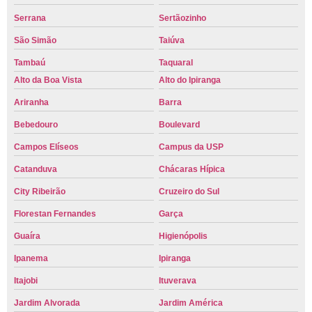
Serrana
Sertãozinho
São Simão
Taiúva
Tambaú
Taquaral
Alto da Boa Vista
Alto do Ipiranga
Ariranha
Barra
Bebedouro
Boulevard
Campos Elíseos
Campus da USP
Catanduva
Chácaras Hípica
City Ribeirão
Cruzeiro do Sul
Florestan Fernandes
Garça
Guaíra
Higienópolis
Ipanema
Ipiranga
Itajobi
Ituverava
Jardim Alvorada
Jardim América