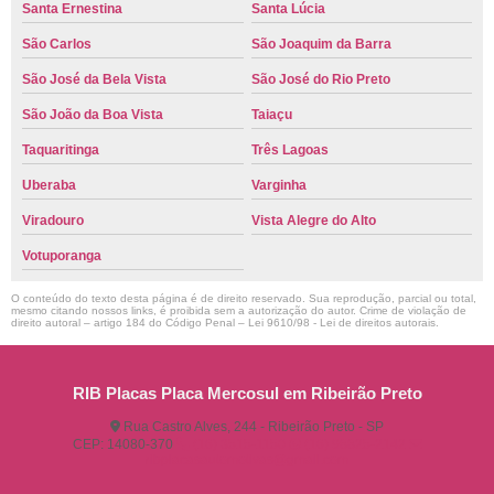
Santa Ernestina
Santa Lúcia
São Carlos
São Joaquim da Barra
São José da Bela Vista
São José do Rio Preto
São João da Boa Vista
Taiaçu
Taquaritinga
Três Lagoas
Uberaba
Varginha
Viradouro
Vista Alegre do Alto
Votuporanga
O conteúdo do texto desta página é de direito reservado. Sua reprodução, parcial ou total,
mesmo citando nossos links, é proibida sem a autorização do autor. Crime de violação de
direito autoral – artigo 184 do Código Penal –
Lei 9610/98 - Lei de direitos autorais
.
RIB Placas Placa Mercosul em Ribeirão Preto
Rua Castro Alves, 244 - Ribeirão Preto - SP
CEP: 14080-370
(16) 3515-1150
(16) 98825-2142
ribplacasautomotivas@gmail.com