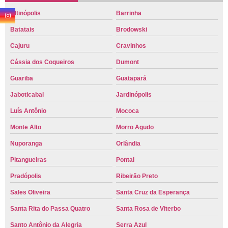
Altinópolis
Barrinha
Batatais
Brodowski
Cajuru
Cravinhos
Cássia dos Coqueiros
Dumont
Guariba
Guatapará
Jaboticabal
Jardinópolis
Luís Antônio
Mococa
Monte Alto
Morro Agudo
Nuporanga
Orlândia
Pitangueiras
Pontal
Pradópolis
Ribeirão Preto
Sales Oliveira
Santa Cruz da Esperança
Santa Rita do Passa Quatro
Santa Rosa de Viterbo
Santo Antônio da Alegria
Serra Azul