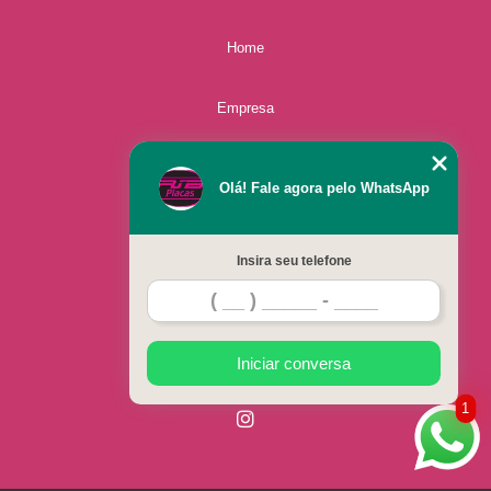
Home
Empresa
Missão
Olá! Fale agora pelo WhatsApp
Serviços
Insira seu telefone
Contato
Mapa do site
Iniciar conversa
1