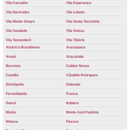
Vila Carvalho
Vila Esperança
Vila Gertrudes
Vila Lobato
Vila Monte Alegre
Vila Santa Terezinha
Vila Saudade
Vila Seixas
Vila Tamandaré
Vila Tibério
Américo Brasiliense
Araraquara
Araxá
Araçatuba
Barretos
Caldas Novas
Catalão
Cândido Rodrigues
Divinópolis
Dobrada
Fernadópolis
Franca
Guará
Itubiara
Matão
Monte Azul Paulista
Motuca
Passos