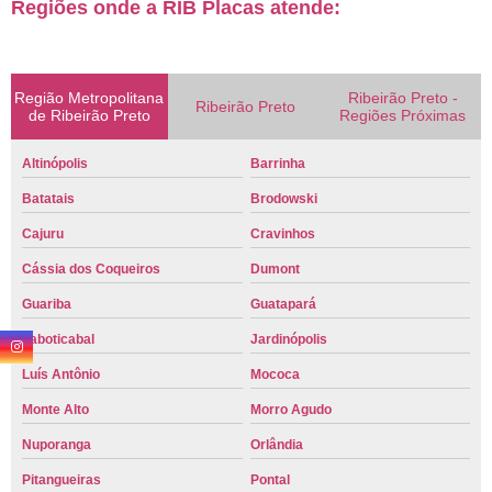
Regiões onde a RIB Placas atende:
Região Metropolitana
Ribeirão Preto -
Ribeirão Preto
de Ribeirão Preto
Regiões Próximas
Altinópolis
Barrinha
Batatais
Brodowski
Cajuru
Cravinhos
Cássia dos Coqueiros
Dumont
Guariba
Guatapará
Jaboticabal
Jardinópolis
Luís Antônio
Mococa
Monte Alto
Morro Agudo
Nuporanga
Orlândia
Pitangueiras
Pontal