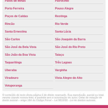
Patos de Minas
Patrocínio
Porto Ferreira
Pouso Alegre
Poços de Caldas
Restinga
Rincão
Rio Verde
Santa Ernestina
Santa Lúcia
São Carlos
São Joaquim da Barra
São José da Bela Vista
São José do Rio Preto
São João da Boa Vista
Taiaçu
Taquaritinga
Três Lagoas
Uberaba
Varginha
Viradouro
Vista Alegre do Alto
Votuporanga
O conteúdo do texto desta página é de direito reservado. Sua reprodução, parcial ou total,
mesmo citando nossos links, é proibida sem a autorização do autor. Crime de violação de
direito autoral – artigo 184 do Código Penal –
Lei 9610/98 - Lei de direitos autorais
.