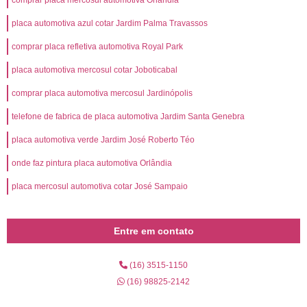
comprar placa mercosul automotiva Orlândia
placa automotiva azul cotar Jardim Palma Travassos
comprar placa refletiva automotiva Royal Park
placa automotiva mercosul cotar Joboticabal
comprar placa automotiva mercosul Jardinópolis
telefone de fabrica de placa automotiva Jardim Santa Genebra
placa automotiva verde Jardim José Roberto Téo
onde faz pintura placa automotiva Orlândia
placa mercosul automotiva cotar José Sampaio
Entre em contato
(16) 3515-1150
(16) 98825-2142