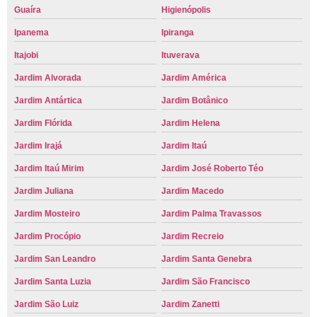
Guaíra
Higienópolis
Ipanema
Ipiranga
Itajobi
Ituverava
Jardim Alvorada
Jardim América
Jardim Antártica
Jardim Botânico
Jardim Flórida
Jardim Helena
Jardim Irajá
Jardim Itaú
Jardim Itaú Mirim
Jardim José Roberto Téo
Jardim Juliana
Jardim Macedo
Jardim Mosteiro
Jardim Palma Travassos
Jardim Procópio
Jardim Recreio
Jardim San Leandro
Jardim Santa Genebra
Jardim Santa Luzia
Jardim São Francisco
Jardim São Luiz
Jardim Zanetti