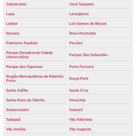
Joboticabal
José Sampaio
Lapa
Laranjeiras
Leblon
Leo Gomes de Morais
Novaes
Novo Horizonte
Palmares Paulista
Paraíso
Parque Residencial Cidade
Parque São Sebastião
Universitária
Parque das Figueiras
Porto Ferreira
Região Metropolitana de Ribeirão
Royal Park
Preto
Santa Adélia
Santa Cruz
Santa Rosa do Viterbo
Severinia
Sumarezinho
Sumaré
Tabapuã
Vila Albertina
Vila Amélia
Vila Augusta