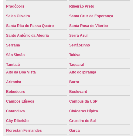
Pradópolis
Ribeirão Preto
Sales Oliveira
Santa Cruz da Esperança
Santa Rita do Passa Quatro
Santa Rosa de Viterbo
Santo Antônio da Alegria
Serra Azul
Serrana
Sertãozinho
São Simão
Taiúva
Tambaú
Taquaral
Alto da Boa Vista
Alto do Ipiranga
Ariranha
Barra
Bebedouro
Boulevard
Campos Elíseos
Campus da USP
Catanduva
Chácaras Hípica
City Ribeirão
Cruzeiro do Sul
Florestan Fernandes
Garça