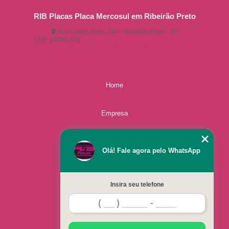
RIB Placas Placa Mercosul em Ribeirão Preto
Rua Castro Alves, 244 - Ribeirão Preto - SP
CEP: 14080-370
(16) 3515-1150
(16) 98825-2142
ribplacasautomotivas@gmail.com
Home
Empresa
Missão
Olá! Fale agora pelo WhatsApp
Serviços
Insira seu telefone
Contato
Mapa do site