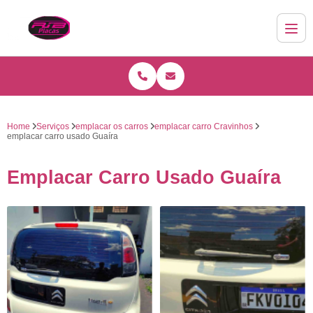
Home
Serviços
emplacar os carros
emplacar carro Cravinhos
emplacar carro usado Guaíra
Emplacar Carro Usado Guaíra