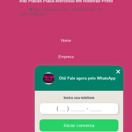
RIB Placas Placa Mercosul em Ribeirão Preto
Rua Castro Alves, 244 - Ribeirão Preto - SP
CEP: 14080-370
(16) 3515-1150
(16) 98825-2142
ribplacasautomotivas@gmail.com
Home
Empresa
Missão
Olá! Fale agora pelo WhatsApp
Serviços
Insira seu telefone
Contato
Mapa do site
Iniciar conversa