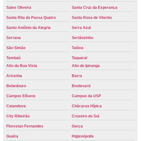
Sales Oliveira
Santa Cruz da Esperança
Santa Rita do Passa Quatro
Santa Rosa de Viterbo
Santo Antônio da Alegria
Serra Azul
Serrana
Sertãozinho
São Simão
Taiúva
Tambaú
Taquaral
Alto da Boa Vista
Alto do Ipiranga
Ariranha
Barra
Bebedouro
Boulevard
Campos Elíseos
Campus da USP
Catanduva
Chácaras Hípica
City Ribeirão
Cruzeiro do Sul
Florestan Fernandes
Garça
Guaíra
Higienópolis