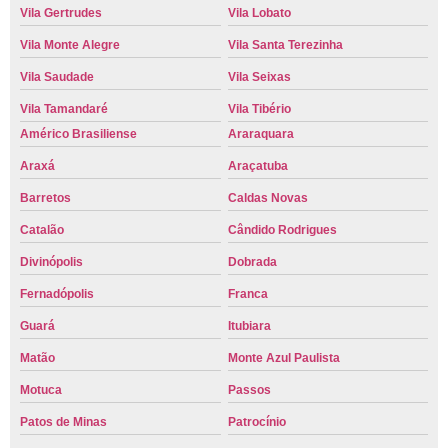
Vila Gertrudes
Vila Lobato
Vila Monte Alegre
Vila Santa Terezinha
Vila Saudade
Vila Seixas
Vila Tamandaré
Vila Tibério
Américo Brasiliense
Araraquara
Araxá
Araçatuba
Barretos
Caldas Novas
Catalão
Cândido Rodrigues
Divinópolis
Dobrada
Fernadópolis
Franca
Guará
Itubiara
Matão
Monte Azul Paulista
Motuca
Passos
Patos de Minas
Patrocínio