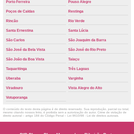
Porto Ferreira
Pouso Alegre
Poços de Caldas
Restinga
Rincão
Rio Verde
Santa Ernestina
Santa Lúcia
São Carlos
São Joaquim da Barra
São José da Bela Vista
São José do Rio Preto
São João da Boa Vista
Taiaçu
Taquaritinga
Três Lagoas
Uberaba
Varginha
Viradouro
Vista Alegre do Alto
Votuporanga
O conteúdo do texto desta página é de direito reservado. Sua reprodução, parcial ou total,
mesmo citando nossos links, é proibida sem a autorização do autor. Crime de violação de
direito autoral – artigo 184 do Código Penal –
Lei 9610/98 - Lei de direitos autorais
.