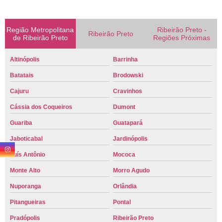
Região Metropolitana
Ribeirão Preto -
Ribeirão Preto
de Ribeirão Preto
Regiões Próximas
Altinópolis
Barrinha
Batatais
Brodowski
Cajuru
Cravinhos
Cássia dos Coqueiros
Dumont
Guariba
Guatapará
Jaboticabal
Jardinópolis
Luís Antônio
Mococa
Monte Alto
Morro Agudo
Nuporanga
Orlândia
Pitangueiras
Pontal
Pradópolis
Ribeirão Preto