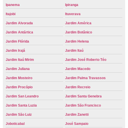
Ipanema
Ipiranga
Itajobi
Ituverava
Jardim Alvorada
Jardim América
Jardim Antártica
Jardim Botânico
Jardim Flórida
Jardim Helena
Jardim Irajá
Jardim Itaú
Jardim Itaú Mirim
Jardim José Roberto Téo
Jardim Juliana
Jardim Macedo
Jardim Mosteiro
Jardim Palma Travassos
Jardim Procópio
Jardim Recreio
Jardim San Leandro
Jardim Santa Genebra
Jardim Santa Luzia
Jardim São Francisco
Jardim São Luiz
Jardim Zanetti
Joboticabal
José Sampaio