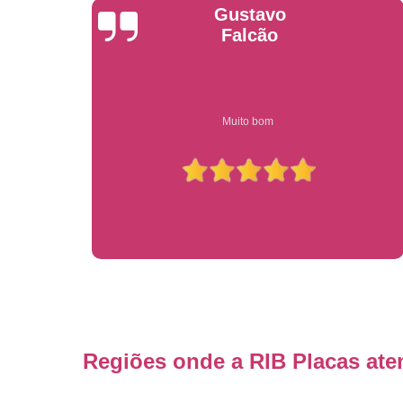
Anderson
Garcia
Compre on-line entrega garantido em todo estado de sp
Regiões onde a RIB Placas ate