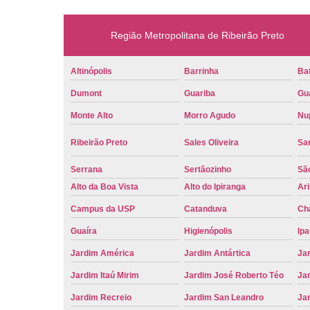
Região Metropolitana de Ribeirão Preto
Altinópolis
Barrinha
Bat
Dumont
Guariba
Gu
Monte Alto
Morro Agudo
Nu
Ribeirão Preto
Sales Oliveira
Sa
Serrana
Sertãozinho
Sã
Alto da Boa Vista
Alto do Ipiranga
Ar
Campus da USP
Catanduva
Ch
Guaíra
Higienópolis
Ip
Jardim América
Jardim Antártica
Ja
Jardim Itaú Mirim
Jardim José Roberto Téo
Jar
Jardim Recreio
Jardim San Leandro
Ja