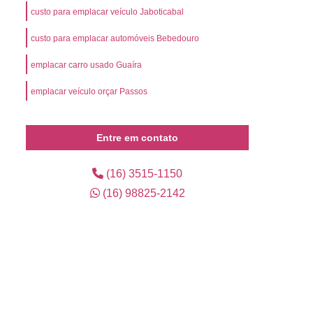
l
Preço Emplacamento Mercosul
custo para emplacar veículo Jaboticabal
Mercosul
Valor de Emplacamento Mercosul
custo para emplacar automóveis Bebedouro
or Emplacamento Mercosul
Emplacar Carro
emplacar carro usado Guaíra
arro Ribeirão Preto
Emplacar Carro Usado
emplacar veículo orçar Passos
mplacar o Veículo
Emplacar o Veículo Novo
eículo Novo
Emplacar Veículo Zero
Entre em contato
 Credenciada para Emplacamento
presa de Emplacamento Credenciada
(16) 3515-1150
(16) 98825-2142
Empresa de Emplacamento de Carros
Empresa de Emplacamento de Veículo
os
Empresa de Emplacamento Mercosul
lacadora
Emplacadora Cravinhos
ra Mercosul
Emplacadora Ribeirão Preto