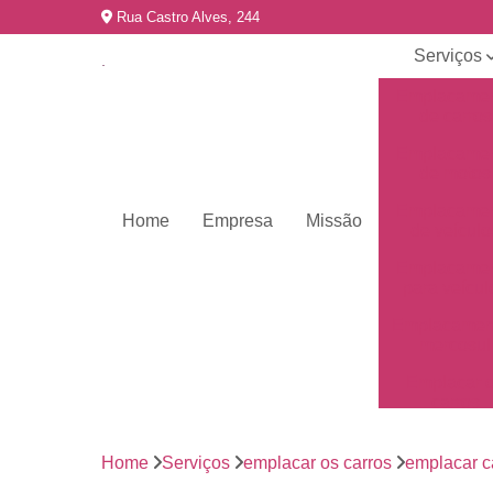
Rua Castro Alves, 244
Serviços
Emplacame
de carros
Emplacame
de motos
Emplacame
Home
Empresa
Missão
de veículo
Emplacame
para veícul
Emplacamen
mercosul
Emplacar 
carros
Empresas 
emplacame
Home
Serviços
emplacar os carros
emplacar c