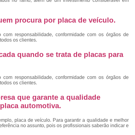
lizados no ramo, além de um investimento considerável em
Emplacamento Placa Mercosu
cas
Qual o Valor do Emplacamento da Placa 
 quem procura por
placa de veículo
.
cas
Valor do Emplacamento Mercosul
Val
s
Emplacar Carro Cravinhos
Emplacar C
o com responsabilidade, conformidade com os órgãos de
e
todos os clientes.
Emplacar Carros
Emplacar o Carro
E
cada quando se trata de placas para
Emplacar Veículo
Emplacar V
Emplacar Veículos
Empresa
Empresa de Emplacamento
Em
o com responsabilidade, conformidade com os órgãos de
todos os clientes.
Empresa de Emplacamento de Carro
Empresa de Emplacamento de Moto
resa que garante a qualidade
placa automotiva.
Empresa de Emplacamento de Veícul
Empresa Emplacamento
Emp
plo, placa de veículo. Para garantir a qualidade e melhor
Emplacadora de Veículos
Emplacado
erência no assunto, pois os profissionais saberão indicar e