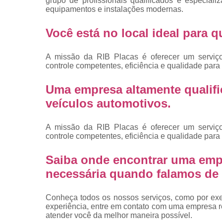
grupo de profissionais qualificados e especia
placas
equipamentos e instalações modernas.
Troca de pla
Você está no local ideal para
Troca de pla
de veículo
A missão da RIB Placas é oferecer um serviç
Trocas d
controle competentes, eficiência e qualidade para 
placas
Uma empresa altamente qualifi
veículos automotivos.
A missão da RIB Placas é oferecer um serviç
controle competentes, eficiência e qualidade para 
Saiba onde encontrar uma emp
necessária quando falamos de 
Conheça todos os nossos serviços, como por exem
experiência, entre em contato com uma empresa ref
atender você da melhor maneira possível.