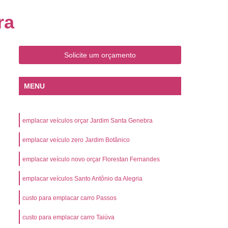
o
Emplacamento de Carro Zero
ra
mplacamento de Veículo Placa Mercosul
Km
Emplacamento de Veículos Zero
Solicite um orçamento
 do Veículo
Emplacamento Veículos Novos
Detran Emplacamento de Veículo
MENU
mplacamento de Veículo Cravinhos
Emplacamento de Veículo Ribeirão Preto
emplacar veículos orçar Jardim Santa Genebra
o
Emplacamento de Veículo Zero
emplacar veículo zero Jardim Botânico
ento Veículo Zero
Emplacamento Veículos
emplacar veículo novo orçar Florestan Fernandes
sso de Emplacamento de Veículo Zero
emplacar veículos Santo Antônio da Alegria
osul
Emplacamento Mercosul
os
Emplacamento Mercosul Preço
custo para emplacar carro Passos
Preto
Emplacamento Mercosul Valor
custo para emplacar carro Taiúva