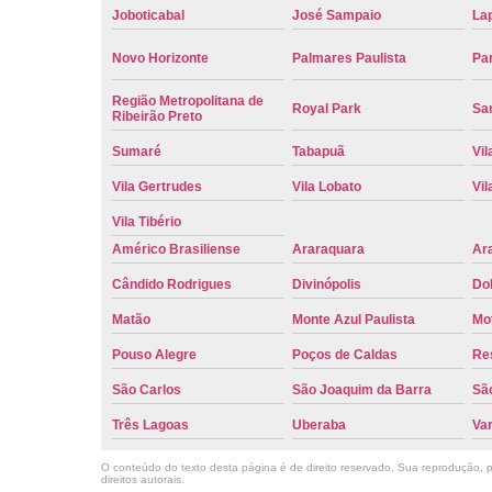
Joboticabal
José Sampaio
La
Novo Horizonte
Palmares Paulista
Pa
Região Metropolitana de
Royal Park
San
Ribeirão Preto
Sumaré
Tabapuã
Vil
Vila Gertrudes
Vila Lobato
Vil
Vila Tibério
Américo Brasiliense
Araraquara
Ar
Cândido Rodrigues
Divinópolis
Do
Matão
Monte Azul Paulista
Mo
Pouso Alegre
Poços de Caldas
Re
São Carlos
São Joaquim da Barra
São
Três Lagoas
Uberaba
Va
O conteúdo do texto desta página é de direito reservado. Sua reprodução, pa
direitos autorais
.