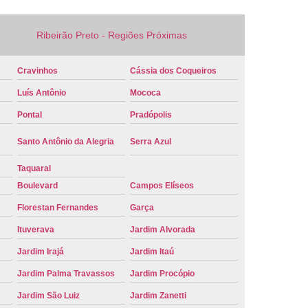
e Carro Oficial
Placa de um Carro
Ribeirão Preto - Regiões Próximas
 um Carro Ribeirão Preto
Placa Nova Carro
e no Carro
Placa Vermelha de Carro
Cravinhos
Cássia dos Coqueiros
laca Veicular
Placa Veicular Amarela
Luís Antônio
Mococa
ular Cinza
Placa Veicular Cravinhos
Pontal
Pradópolis
 Veicular Nova
Placa Veicular Preta
Santo Antônio da Alegria
Serra Azul
 Veicular Verde
Placa Veicular Vermelha
Taquaral
eforma de Placa Automotiva Cravinhos
Boulevard
Campos Elíseos
irão Preto
Reforma de Placa Carro
Florestan Fernandes
Garça
 Placa Automotiva
Reforma Placa Carro
Ituverava
Jardim Alvorada
Reformar Placa de Veículo
Jardim Irajá
Jardim Itaú
va
Serviço de Reforma de Placa Veicular
Jardim Palma Travassos
Jardim Procópio
Jardim São Luiz
Jardim Zanetti
Troca de Placa
Troca de Placa Carro