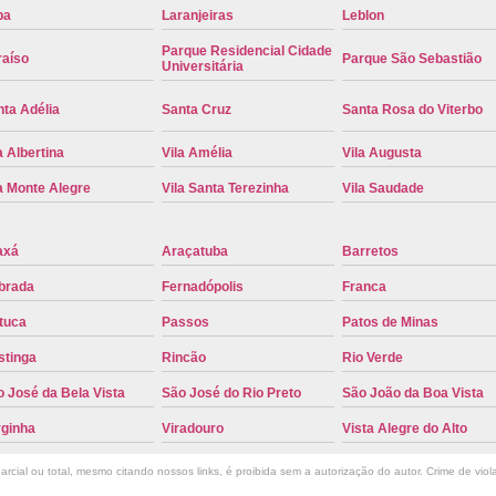
pa
Laranjeiras
Leblon
Troca de Placa Cravinhos
Troca de 
Parque Residencial Cidade
Troca de Placa Detran
Troca de P
raíso
Parque São Sebastião
Universitária
Troca de Placa para Mercosul
Troca de 
ta Adélia
Santa Cruz
Santa Rosa do Viterbo
Troca para Placa Mercosul
Troca da Pl
a Albertina
Vila Amélia
Vila Augusta
Troca de Placa Automotiva
Troca de
a Monte Alegre
Vila Santa Terezinha
Vila Saudade
Troca de Placa do Veículo
Troca de
Troca de Placas de Veículo
Troca de 
axá
Araçatuba
Barretos
Troca Placa de Carro
Placa Mer
brada
Fernadópolis
Franca
Troca de Placa no Detran
Troca de P
tuca
Passos
Patos de Minas
Troca de Placa Veicular
Troca Placa
stinga
Rincão
Rio Verde
 José da Bela Vista
São José do Rio Preto
São João da Boa Vista
Troca Placa Mercosul
Troca Placa Ri
rginha
Viradouro
Vista Alegre do Alto
rcial ou total, mesmo citando nossos links, é proibida sem a autorização do autor. Crime de viol