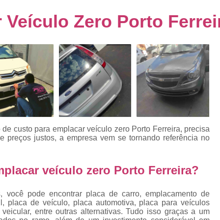
s
Emplacamento de Carro Usad
ra
Veículo Zero Porto Ferrei
Emplacamento de Veículo Pcd
E
tos
Emplacamento de Veículo Zero 
as
Emplacamento do Carro
Emplacamento
rro
Emplacamento Veículos Zero
e
Emplacamento de Veículo
E
Emplacamento de Veículo Novo
Emplacamento de Veículo Usad
e custo para emplacar veículo zero Porto Ferreira, precisa
elo
 preços justos, a empresa vem se tornando referência no
Emplacamento Veículo Novo
Emplacam
Emplacamento Veicular
Proce
ra
placar veículo zero Porto Ferreira?
Detran Emplacamento Merc
Emplacamento Mercosul Cravinh
s, você pode encontrar placa de carro, emplacamento de
s
, placa de veículo, placa automotiva, placa para veículos
Emplacamento Mercosul Ribeirão 
eicular, entre outras alternativas. Tudo isso graças a um
e