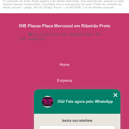
O conteúdo do texto desta página é de direito reservado. Sua reprodução, parcial ou total,
mesmo citando nossos links, é proibida sem a autorização do autor. Crime de violação de
direito autoral – artigo 184 do Código Penal –
Lei 9610/98 - Lei de direitos autorais
.
RIB Placas Placa Mercosul em Ribeirão Preto
Rua Castro Alves, 244 - Ribeirão Preto - SP
CEP: 14080-370
(16) 3515-1150
(16) 98825-2142
ribplacasautomotivas@gmail.com
Home
Empresa
Missão
Olá! Fale agora pelo WhatsApp
Serviços
Insira seu telefone
Contato