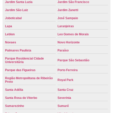
Jardim Santa Luzia
Jardim São Francisco
Jardim São Luiz
Jardim Zanetti
Joboticabal
José Sampaio
Lapa
Laranjeiras
Leblon
Leo Gomes de Morais
Novaes
Novo Horizonte
Palmares Paulista
Paraíso
Parque Residencial Cidade
Parque São Sebastião
Universitária
Parque das Figueiras
Porto Ferreira
Região Metropolitana de Ribeirão
Royal Park
Preto
Santa Adélia
Santa Cruz
Santa Rosa do Viterbo
Severinia
Sumarezinho
Sumaré