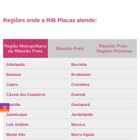
Regiões onde a RIB Placas atende:
Região Metropolitana
Ribeirão Preto -
Ribeirão Preto
de Ribeirão Preto
Regiões Próximas
Altinópolis
Barrinha
Batatais
Brodowski
Cajuru
Cravinhos
Cássia dos Coqueiros
Dumont
Guariba
Guatapará
Jaboticabal
Jardinópolis
Luís Antônio
Mococa
Monte Alto
Morro Agudo