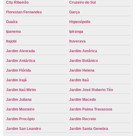
City Ribeirão
Cruzeiro do Sul
Florestan Fernandes
Garça
Guaíra
Higienópolis
Ipanema
Ipiranga
Itajobi
Ituverava
Jardim Alvorada
Jardim América
Jardim Antártica
Jardim Botânico
Jardim Flórida
Jardim Helena
Jardim Irajá
Jardim Itaú
Jardim Itaú Mirim
Jardim José Roberto Téo
Jardim Juliana
Jardim Macedo
Jardim Mosteiro
Jardim Palma Travassos
Jardim Procópio
Jardim Recreio
Jardim San Leandro
Jardim Santa Genebra