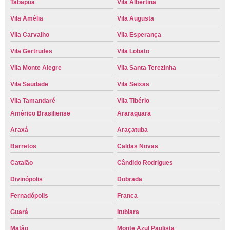
Tabapuã
Vila Albertina
Vila Amélia
Vila Augusta
Vila Carvalho
Vila Esperança
Vila Gertrudes
Vila Lobato
Vila Monte Alegre
Vila Santa Terezinha
Vila Saudade
Vila Seixas
Vila Tamandaré
Vila Tibério
Américo Brasiliense
Araraquara
Araxá
Araçatuba
Barretos
Caldas Novas
Catalão
Cândido Rodrigues
Divinópolis
Dobrada
Fernadópolis
Franca
Guará
Itubiara
Matão
Monte Azul Paulista