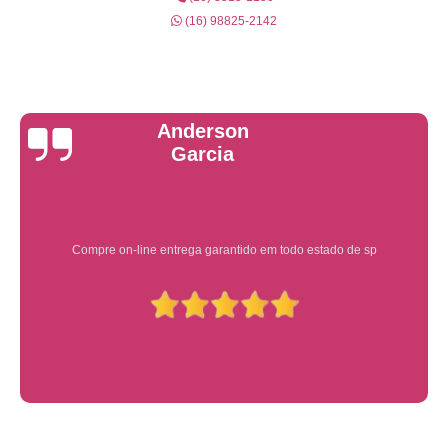
(16) 98825-2142
Yuri Martins
Ótimo atendimento