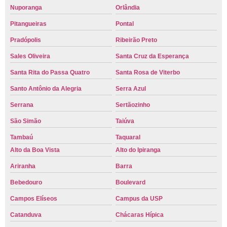
Nuporanga
Orlândia
Pitangueiras
Pontal
Pradópolis
Ribeirão Preto
Sales Oliveira
Santa Cruz da Esperança
Santa Rita do Passa Quatro
Santa Rosa de Viterbo
Santo Antônio da Alegria
Serra Azul
Serrana
Sertãozinho
São Simão
Taiúva
Tambaú
Taquaral
Alto da Boa Vista
Alto do Ipiranga
Ariranha
Barra
Bebedouro
Boulevard
Campos Elíseos
Campus da USP
Catanduva
Chácaras Hípica