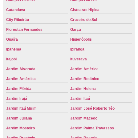
Campos Elíseos
Campus da USP
Catanduva
Chácaras Hípica
City Ribeirão
Cruzeiro do Sul
Florestan Fernandes
Garça
Guaíra
Higienópolis
Ipanema
Ipiranga
Itajobi
Ituverava
Jardim Alvorada
Jardim América
Jardim Antártica
Jardim Botânico
Jardim Flórida
Jardim Helena
Jardim Irajá
Jardim Itaú
Jardim Itaú Mirim
Jardim José Roberto Téo
Jardim Juliana
Jardim Macedo
Jardim Mosteiro
Jardim Palma Travassos