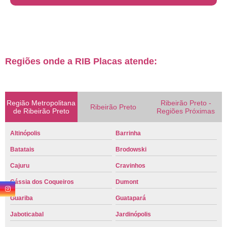
Regiões onde a RIB Placas atende:
Região Metropolitana
Ribeirão Preto -
Ribeirão Preto
de Ribeirão Preto
Regiões Próximas
Altinópolis
Barrinha
Batatais
Brodowski
Cajuru
Cravinhos
Cássia dos Coqueiros
Dumont
Guariba
Guatapará
Jaboticabal
Jardinópolis