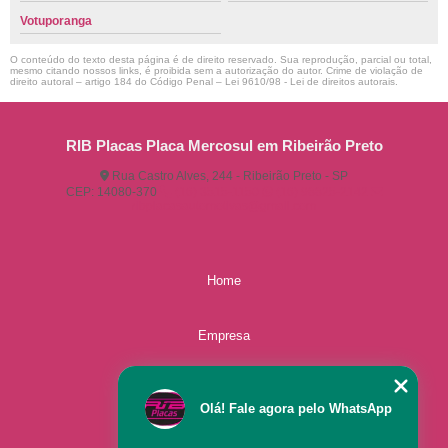
Votuporanga
O conteúdo do texto desta página é de direito reservado. Sua reprodução, parcial ou total,
mesmo citando nossos links, é proibida sem a autorização do autor. Crime de violação de
direito autoral – artigo 184 do Código Penal –
Lei 9610/98 - Lei de direitos autorais
.
RIB Placas Placa Mercosul em Ribeirão Preto
Rua Castro Alves, 244 - Ribeirão Preto - SP
CEP: 14080-370
(16) 3515-1150
(16) 98825-2142
ribplacasautomotivas@gmail.com
Home
Empresa
Missão
Olá! Fale agora pelo WhatsApp
Serviços