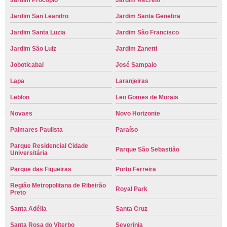
Jardim Procópio
Jardim Recreio
Jardim San Leandro
Jardim Santa Genebra
Jardim Santa Luzia
Jardim São Francisco
Jardim São Luiz
Jardim Zanetti
Joboticabal
José Sampaio
Lapa
Laranjeiras
Leblon
Leo Gomes de Morais
Novaes
Novo Horizonte
Palmares Paulista
Paraíso
Parque Residencial Cidade
Parque São Sebastião
Universitária
Parque das Figueiras
Porto Ferreira
Região Metropolitana de Ribeirão
Royal Park
Preto
Santa Adélia
Santa Cruz
Santa Rosa do Viterbo
Severinia