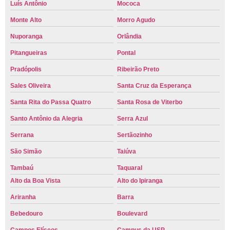
Luís Antônio
Mococa
Monte Alto
Morro Agudo
Nuporanga
Orlândia
Pitangueiras
Pontal
Pradópolis
Ribeirão Preto
Sales Oliveira
Santa Cruz da Esperança
Santa Rita do Passa Quatro
Santa Rosa de Viterbo
Santo Antônio da Alegria
Serra Azul
Serrana
Sertãozinho
São Simão
Taiúva
Tambaú
Taquaral
Alto da Boa Vista
Alto do Ipiranga
Ariranha
Barra
Bebedouro
Boulevard