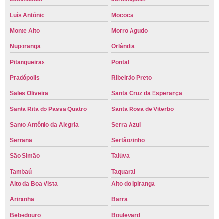
Luís Antônio
Mococa
Monte Alto
Morro Agudo
Nuporanga
Orlândia
Pitangueiras
Pontal
Pradópolis
Ribeirão Preto
Sales Oliveira
Santa Cruz da Esperança
Santa Rita do Passa Quatro
Santa Rosa de Viterbo
Santo Antônio da Alegria
Serra Azul
Serrana
Sertãozinho
São Simão
Taiúva
Tambaú
Taquaral
Alto da Boa Vista
Alto do Ipiranga
Ariranha
Barra
Bebedouro
Boulevard