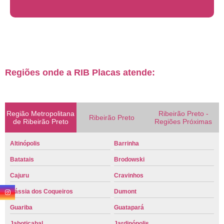
Regiões onde a RIB Placas atende:
Região Metropolitana
Ribeirão Preto -
Ribeirão Preto
de Ribeirão Preto
Regiões Próximas
Altinópolis
Barrinha
Batatais
Brodowski
Cajuru
Cravinhos
Cássia dos Coqueiros
Dumont
Guariba
Guatapará
Jaboticabal
Jardinópolis