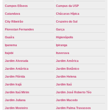
Campos Elíseos
Campus da USP
Catanduva
Chácaras Hípica
City Ribeirão
Cruzeiro do Sul
Florestan Fernandes
Garça
Guaíra
Higienópolis
Ipanema
Ipiranga
Itajobi
Ituverava
Jardim Alvorada
Jardim América
Jardim Antártica
Jardim Botânico
Jardim Flórida
Jardim Helena
Jardim Irajá
Jardim Itaú
Jardim Itaú Mirim
Jardim José Roberto Téo
Jardim Juliana
Jardim Macedo
Jardim Mosteiro
Jardim Palma Travassos