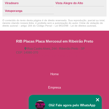
Viradouro
Vista Alegre do Alto
Votuporanga
O conteúdo do texto desta página é de direito reservado. Sua reprodução, parcial ou total,
mesmo citando nossos links, é proibida sem a autorização do autor. Crime de violação de
direito autoral – artigo 184 do Código Penal –
Lei 9610/98 - Lei de direitos autorais
.
RIB Placas Placa Mercosul em Ribeirão Preto
Rua Castro Alves, 244 - Ribeirão Preto - SP
CEP: 14080-370
(16) 3515-1150
(16) 98825-2142
ribplacasautomotivas@gmail.com
Home
Empresa
Missão
Olá! Fale agora pelo WhatsApp