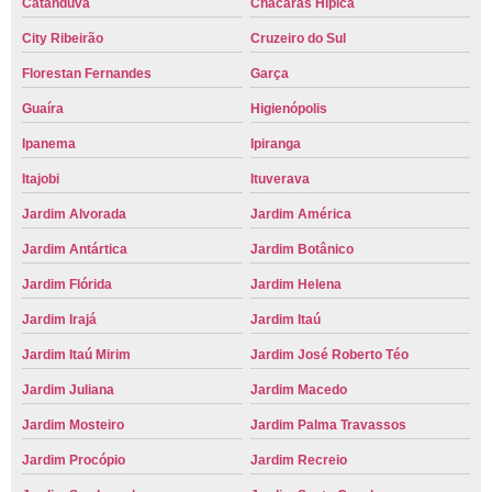
Catanduva
Chácaras Hípica
City Ribeirão
Cruzeiro do Sul
Florestan Fernandes
Garça
Guaíra
Higienópolis
Ipanema
Ipiranga
Itajobi
Ituverava
Jardim Alvorada
Jardim América
Jardim Antártica
Jardim Botânico
Jardim Flórida
Jardim Helena
Jardim Irajá
Jardim Itaú
Jardim Itaú Mirim
Jardim José Roberto Téo
Jardim Juliana
Jardim Macedo
Jardim Mosteiro
Jardim Palma Travassos
Jardim Procópio
Jardim Recreio