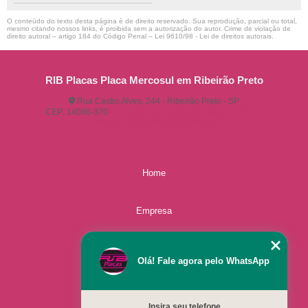
O conteúdo do texto desta página é de direito reservado. Sua reprodução, parcial ou total,
mesmo citando nossos links, é proibida sem a autorização do autor. Crime de violação de
direito autoral – artigo 184 do Código Penal –
Lei 9610/98 - Lei de direitos autorais
.
RIB Placas Placa Mercosul em Ribeirão Preto
Rua Castro Alves, 244 - Ribeirão Preto - SP
CEP: 14080-370
(16) 3515-1150
(16) 98825-2142
ribplacasautomotivas@gmail.com
Home
Empresa
Missão
Olá! Fale agora pelo WhatsApp
Serviços
Insira seu telefone