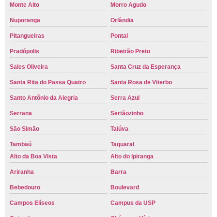
Monte Alto
Morro Agudo
Nuporanga
Orlândia
Pitangueiras
Pontal
Pradópolis
Ribeirão Preto
Sales Oliveira
Santa Cruz da Esperança
Santa Rita do Passa Quatro
Santa Rosa de Viterbo
Santo Antônio da Alegria
Serra Azul
Serrana
Sertãozinho
São Simão
Taiúva
Tambaú
Taquaral
Alto da Boa Vista
Alto do Ipiranga
Ariranha
Barra
Bebedouro
Boulevard
Campos Elíseos
Campus da USP