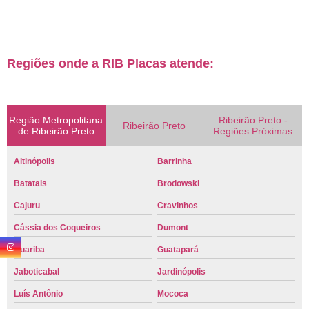
Regiões onde a RIB Placas atende:
Região Metropolitana
Ribeirão Preto -
Ribeirão Preto
de Ribeirão Preto
Regiões Próximas
Altinópolis
Barrinha
Batatais
Brodowski
Cajuru
Cravinhos
Cássia dos Coqueiros
Dumont
Guariba
Guatapará
Jaboticabal
Jardinópolis
Luís Antônio
Mococa