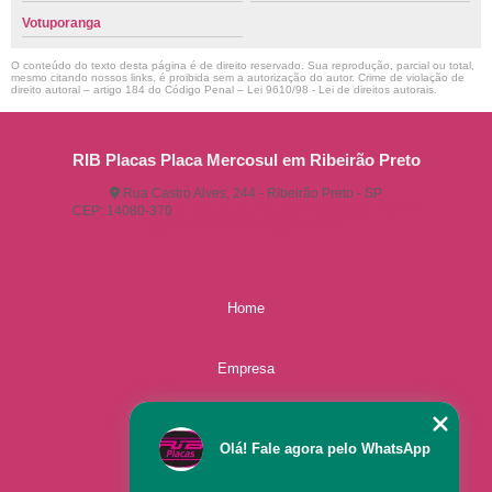
Votuporanga
O conteúdo do texto desta página é de direito reservado. Sua reprodução, parcial ou total,
mesmo citando nossos links, é proibida sem a autorização do autor. Crime de violação de
direito autoral – artigo 184 do Código Penal –
Lei 9610/98 - Lei de direitos autorais
.
RIB Placas Placa Mercosul em Ribeirão Preto
Rua Castro Alves, 244 - Ribeirão Preto - SP
CEP: 14080-370
(16) 3515-1150
(16) 98825-2142
ribplacasautomotivas@gmail.com
Home
Empresa
Missão
Olá! Fale agora pelo WhatsApp
Serviços