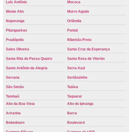
Luís Antônio
Mococa
Monte Alto
Morro Agudo
Nuporanga
Orlândia
Pitangueiras
Pontal
Pradópolis
Ribeirão Preto
Sales Oliveira
Santa Cruz da Esperança
Santa Rita do Passa Quatro
Santa Rosa de Viterbo
Santo Antônio da Alegria
Serra Azul
Serrana
Sertãozinho
São Simão
Taiúva
Tambaú
Taquaral
Alto da Boa Vista
Alto do Ipiranga
Ariranha
Barra
Bebedouro
Boulevard