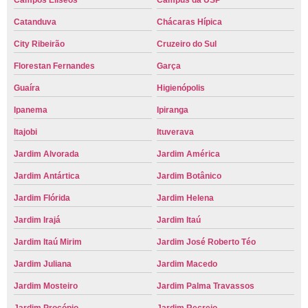
Campos Elíseos
Campus da USP
Catanduva
Chácaras Hípica
City Ribeirão
Cruzeiro do Sul
Florestan Fernandes
Garça
Guaíra
Higienópolis
Ipanema
Ipiranga
Itajobi
Ituverava
Jardim Alvorada
Jardim América
Jardim Antártica
Jardim Botânico
Jardim Flórida
Jardim Helena
Jardim Irajá
Jardim Itaú
Jardim Itaú Mirim
Jardim José Roberto Téo
Jardim Juliana
Jardim Macedo
Jardim Mosteiro
Jardim Palma Travassos