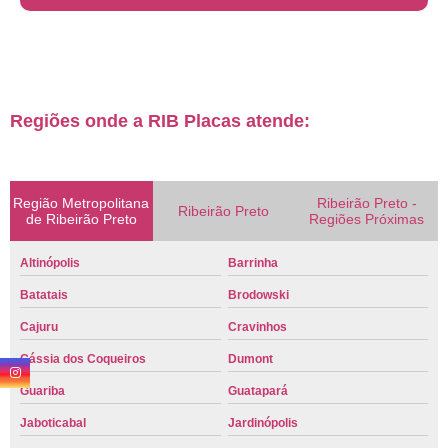
Regiões onde a RIB Placas atende:
Região Metropolitana
Ribeirão Preto -
Ribeirão Preto
de Ribeirão Preto
Regiões Próximas
Altinópolis
Barrinha
Batatais
Brodowski
Cajuru
Cravinhos
Cássia dos Coqueiros
Dumont
Guariba
Guatapará
Jaboticabal
Jardinópolis