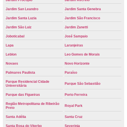
Jardim Procópio
Jardim Recreio
Jardim San Leandro
Jardim Santa Genebra
Jardim Santa Luzia
Jardim São Francisco
Jardim São Luiz
Jardim Zanetti
Joboticabal
José Sampaio
Lapa
Laranjeiras
Leblon
Leo Gomes de Morais
Novaes
Novo Horizonte
Palmares Paulista
Paraíso
Parque Residencial Cidade
Parque São Sebastião
Universitária
Parque das Figueiras
Porto Ferreira
Região Metropolitana de Ribeirão
Royal Park
Preto
Santa Adélia
Santa Cruz
Santa Rosa do Viterbo
Severinia