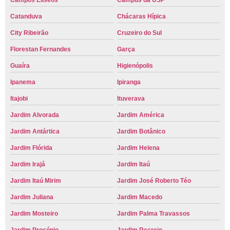
Campos Elíseos
Campus da USP
Catanduva
Chácaras Hípica
City Ribeirão
Cruzeiro do Sul
Florestan Fernandes
Garça
Guaíra
Higienópolis
Ipanema
Ipiranga
Itajobi
Ituverava
Jardim Alvorada
Jardim América
Jardim Antártica
Jardim Botânico
Jardim Flórida
Jardim Helena
Jardim Irajá
Jardim Itaú
Jardim Itaú Mirim
Jardim José Roberto Téo
Jardim Juliana
Jardim Macedo
Jardim Mosteiro
Jardim Palma Travassos