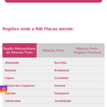
Regiões onde a RIB Placas atende:
Região Metropolitana
Ribeirão Preto -
Ribeirão Preto
de Ribeirão Preto
Regiões Próximas
Altinópolis
Barrinha
Batatais
Brodowski
Cajuru
Cravinhos
Cássia dos Coqueiros
Dumont
Guariba
Guatapará
Jaboticabal
Jardinópolis