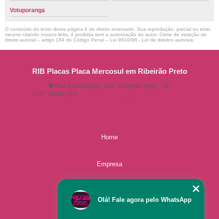
Votuporanga
O conteúdo do texto desta página é de direito reservado. Sua reprodução, parcial ou total,
mesmo citando nossos links, é proibida sem a autorização do autor. Crime de violação de
direito autoral – artigo 184 do Código Penal –
Lei 9610/98 - Lei de direitos autorais
.
RIB Placas Placa Mercosul em Ribeirão Preto
Rua Castro Alves, 244 - Ribeirão Preto - SP
CEP: 14080-370
(16) 3515-1150
(16) 98825-2142
ribplacasautomotivas@gmail.com
Home
Empresa
Missão
Olá! Fale agora pelo WhatsApp
Serviços