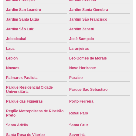
Jardim Procópio
Jardim Recreio
Jardim San Leandro
Jardim Santa Genebra
Jardim Santa Luzia
Jardim São Francisco
Jardim São Luiz
Jardim Zanetti
Joboticabal
José Sampaio
Lapa
Laranjeiras
Leblon
Leo Gomes de Morais
Novaes
Novo Horizonte
Palmares Paulista
Paraíso
Parque Residencial Cidade
Parque São Sebastião
Universitária
Parque das Figueiras
Porto Ferreira
Região Metropolitana de Ribeirão
Royal Park
Preto
Santa Adélia
Santa Cruz
Santa Rosa do Viterbo
Severinia