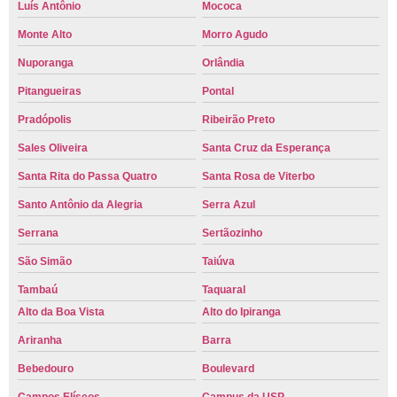
Luís Antônio
Mococa
Monte Alto
Morro Agudo
Nuporanga
Orlândia
Pitangueiras
Pontal
Pradópolis
Ribeirão Preto
Sales Oliveira
Santa Cruz da Esperança
Santa Rita do Passa Quatro
Santa Rosa de Viterbo
Santo Antônio da Alegria
Serra Azul
Serrana
Sertãozinho
São Simão
Taiúva
Tambaú
Taquaral
Alto da Boa Vista
Alto do Ipiranga
Ariranha
Barra
Bebedouro
Boulevard