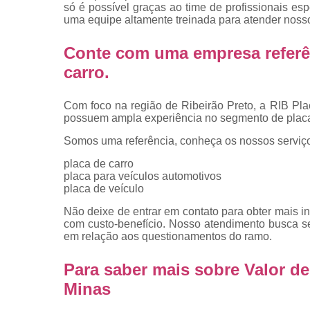
placas
só é possível graças ao time de profissionais es
uma equipe altamente treinada para atender nosso
Troca de pla
Conte com uma empresa referê
Troca de pla
de veículo
carro
.
Trocas d
placas
Com foco na região de Ribeirão Preto, a RIB Pla
possuem ampla experiência no segmento de placa
Somos uma referência, conheça os nossos serviç
placa de carro
placa para veículos automotivos
placa de veículo
Não deixe de entrar em contato para obter mais i
com custo-benefício. Nosso atendimento busca s
em relação aos questionamentos do ramo.
Para saber mais sobre Valor 
Minas