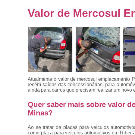
Empresa
emplacado
Valor de Mercosul 
Placa de mo
Placas
automotiv
Placas de ca
Placas d
veículo
Placas
mercosul
Atualmente o valor de mercosul emplacamento P
Placas mod
recém-saídos das concessionárias, para automóve
mercosul
ainda para carros que precisam realizar um novo 
Placas pa
Quer saber mais sobre valor 
carro
Minas?
Placas
veiculare
Ao se tratar de placas para veículos automoti
Reforma d
como placa para veículos automotivos em Ribeirã