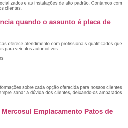
Emplacamento Placa Mercosu
pecializados e as instalações de alto padrão. Contamos com
s clientes.
cas
Qual o Valor do Emplacamento da Placa 
ncia quando o assunto é
placa de
cas
Valor do Emplacamento Mercosul
Val
s
Emplacar Carro Cravinhos
Emplacar C
e
Emplacar Carros
Emplacar o Carro
E
cas oferece atendimento com profissionais qualificados que
s para veículos automotivos.
Emplacar Veículo
Emplacar V
os:
Emplacar Veículos
Empresa
Empresa de Emplacamento
Em
Empresa de Emplacamento de Carro
nformações sobre cada opção oferecida para nossos clientes
Empresa de Emplacamento de Moto
empre sanar a dúvida dos clientes, deixando-os amparados
Empresa de Emplacamento de Veícul
Empresa Emplacamento
Emp
de Mercosul Emplacamento Patos de
Emplacadora de Veículos
Emplacado