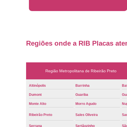
Regiões onde a RIB Placas ate
Região Metropolitana de Ribeirão Preto
Altinópolis
Barrinha
Bat
Dumont
Guariba
Gu
Monte Alto
Morro Agudo
Nu
Ribeirão Preto
Sales Oliveira
Sa
Serrana
Sertãozinho
Sã