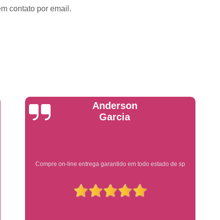
Emplacadoras
Emplacadoras C
em contato por email.
Empresa Emplacadora de Veículos
Emp
Placa de Moto
Placa de Mot
Placa Mercosul de Moto
Placa Me
Placa Moto
Placa Moto Mercosul
Placa para Moto Mercosul
Fabrica de 
Placa Automotiva
Placa Automoti
Yuri Martins
Placa Automotiva Dianteir
Placa Automotiva Personalizad
Placa Automotiva Verde
Placa Merco
Ótimo atendimento
Placa Azul de Carro
Placa de Carro
Placa de Carro Cravinhos
Placa
Placa de Carro Ribeirão Preto
P
Placa Preta Carro
Placa V