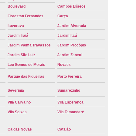
Boulevard
Campos Elíseos
e Carro Oficial
Placa de um Carro
Florestan Fernandes
Garça
 um Carro Ribeirão Preto
Placa Nova Carro
Ituverava
Jardim Alvorada
e no Carro
Placa Vermelha de Carro
Jardim Irajá
Jardim Itaú
laca Veicular
Placa Veicular Amarela
Jardim Palma Travassos
Jardim Procópio
ular Cinza
Placa Veicular Cravinhos
Jardim São Luiz
Jardim Zanetti
 Veicular Nova
Placa Veicular Preta
Leo Gomes de Morais
Novaes
 Veicular Verde
Placa Veicular Vermelha
Parque das Figueiras
Porto Ferreira
eforma de Placa Automotiva Cravinhos
irão Preto
Reforma de Placa Carro
Severinia
Sumarezinho
 Placa Automotiva
Reforma Placa Carro
Vila Carvalho
Vila Esperança
Reformar Placa de Veículo
Vila Seixas
Vila Tamandaré
va
Serviço de Reforma de Placa Veicular
Caldas Novas
Catalão
Troca de Placa
Troca de Placa Carro