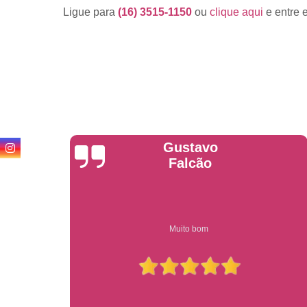
Ligue para
(16) 3515-1150
ou
clique aqui
e entre 
Anderson
Garcia
Compre on-line entrega garantido em todo estado de sp