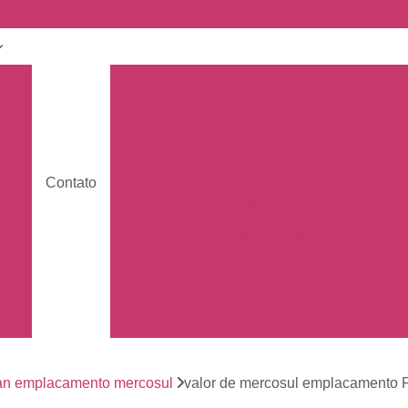
nto
Carro Zero Emplacamento
Emplaca
Emplacamento Carro Cravin
nto
Emplacamento Carro Ribeirão 
Emplacamento Carros
Emplacamento C
nto
Contato
s
Empresa de Emplacamento Car
nto
Emplacamento da Moto
Emplacamen
os
Emplacamento de Moto Mercos
tos
Emplacamento de Moto Usad
os
Emplacamento Mercosul Moto
Em
Primeiro Emplacamento da Mot
de
nto
an emplacamento mercosul
valor de mercosul emplacamento 
Emplacamento da Placa Mer