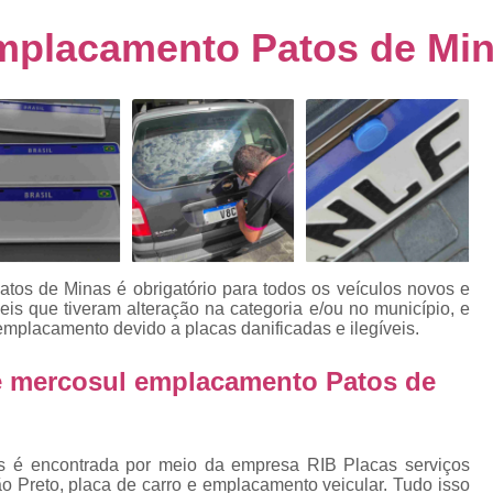
s
Emplacamento de Carro Usad
ra
Emplacamento Patos de Mi
Emplacamento de Veículo Pcd
E
tos
Emplacamento de Veículo Zero 
as
Emplacamento do Carro
Emplacamento
rro
Emplacamento Veículos Zero
e
Emplacamento de Veículo
E
Emplacamento de Veículo Novo
Emplacamento de Veículo Usad
atos de Minas
é obrigatório para todos os veículos novos e
elo
is que tiveram alteração na categoria e/ou no município, e
Emplacamento Veículo Novo
Emplacam
emplacamento devido a placas danificadas e ilegíveis.
Emplacamento Veicular
Proce
ra
de mercosul emplacamento Patos de
Detran Emplacamento Merc
Emplacamento Mercosul Cravinh
s
Emplacamento Mercosul Ribeirão 
vos é encontrada por meio da empresa RIB Placas serviços
e
o Preto, placa de carro e emplacamento veicular. Tudo isso