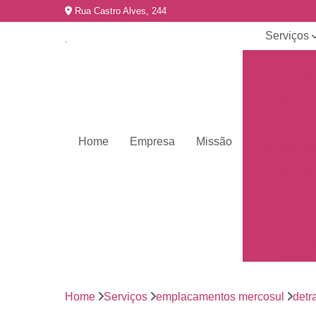
Rua Castro Alves, 244
Serviços
Emplacame
de carros
Emplacame
de motos
Emplacame
Home
Empresa
Missão
de veículo
Emplacame
para veícul
Emplacamen
mercosul
Emplacar 
carros
Empresas 
emplacame
Home
Serviços
emplacamentos mercosul
detr