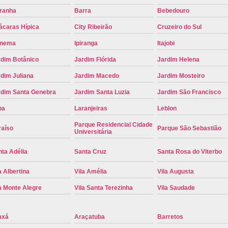
iranha
Barra
Bebedouro
Placa de Carro Cinza
Placa d
ácaras Hípica
City Ribeirão
Cruzeiro do Sul
Placa de um Carro Cravinhos
Placa de
anema
Ipiranga
Itajobi
Placa Preta de Carro
Placa Verd
rdim Botânico
Jardim Flórida
Jardim Helena
Placa de Identificação Veicular
P
dim Juliana
Jardim Macedo
Jardim Mosteiro
Placa Veicular Azul
Placa Veic
rdim Santa Genebra
Jardim Santa Luzia
Jardim São Francisco
Placa Veicular Mercosul
Placa
pa
Laranjeiras
Leblon
Placa Veicular Ribeirão Preto
Placa
Parque Residencial Cidade
raíso
Parque São Sebastião
Universitária
Reforma de Placa Automotiva
R
Reforma de Placa Automotiva Ribe
ta Adélia
Santa Cruz
Santa Rosa do Viterbo
Reforma de Placa Veicular
Reforma
a Albertina
Vila Amélia
Vila Augusta
Reforma Placa Veicular
a Monte Alegre
Vila Santa Terezinha
Vila Saudade
Serviço de Reforma de Placa Automoti
axá
Araçatuba
Barretos
Serviço de Reforma Placa Veicular