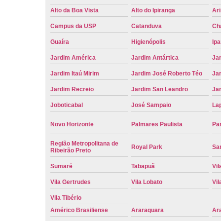
Alto da Boa Vista
Alto do Ipiranga
Ar
Campus da USP
Catanduva
Ch
Guaíra
Higienópolis
Ip
Jardim América
Jardim Antártica
Ja
Jardim Itaú Mirim
Jardim José Roberto Téo
Jar
Jardim Recreio
Jardim San Leandro
Ja
Joboticabal
José Sampaio
La
Novo Horizonte
Palmares Paulista
Pa
Região Metropolitana de
Royal Park
San
Ribeirão Preto
Sumaré
Tabapuã
Vil
Vila Gertrudes
Vila Lobato
Vil
Vila Tibério
Américo Brasiliense
Araraquara
Ar