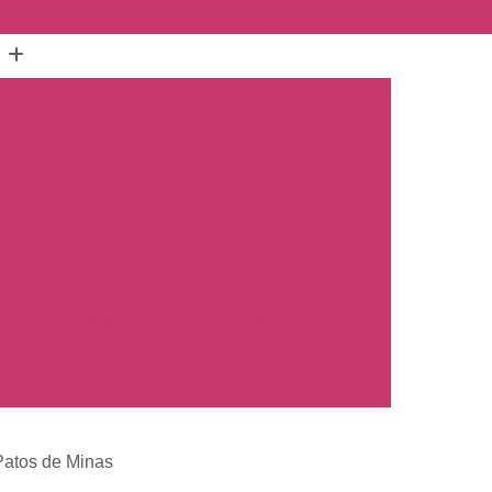
(16) 3515-1150
(16) 98825-2142
mento Carro
Emplacamento Carro 0km
hos
Emplacamento Carro Novo
Preto
Emplacamento Carro Zero
arros Novos
Emplacamento de Carro Novo
ro
Empresa Emplacamento Carro
to de Moto
Emplacamento de Moto 0km
ul
Emplacamento de Moto Nova
a
Emplacamento de Moto Zero
placamento Moto
Emplacar Moto Zero
o
Primeiro Emplacamento de Moto
Patos de Minas
cosul
Emplacamento de Carro