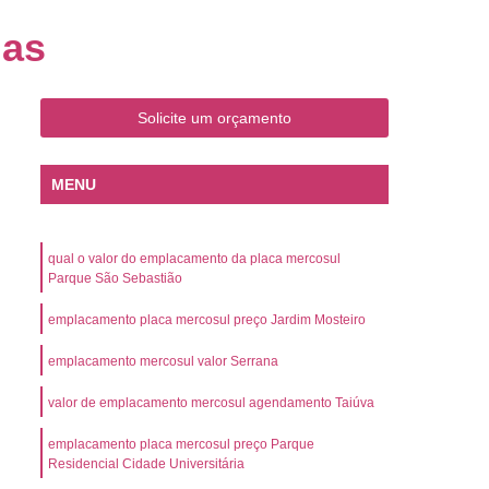
o
Emplacamento de Carro Zero
nas
mplacamento de Veículo Placa Mercosul
Km
Emplacamento de Veículos Zero
Solicite um orçamento
 do Veículo
Emplacamento Veículos Novos
Detran Emplacamento de Veículo
MENU
mplacamento de Veículo Cravinhos
Emplacamento de Veículo Ribeirão Preto
qual o valor do emplacamento da placa mercosul
o
Emplacamento de Veículo Zero
Parque São Sebastião
ento Veículo Zero
Emplacamento Veículos
emplacamento placa mercosul preço Jardim Mosteiro
sso de Emplacamento de Veículo Zero
emplacamento mercosul valor Serrana
osul
Emplacamento Mercosul
valor de emplacamento mercosul agendamento Taiúva
os
Emplacamento Mercosul Preço
emplacamento placa mercosul preço Parque
Preto
Emplacamento Mercosul Valor
Residencial Cidade Universitária