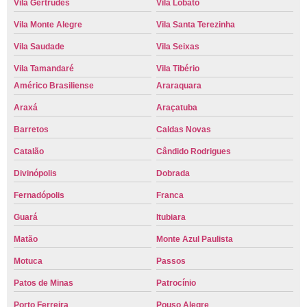
Vila Gertrudes
Vila Lobato
Vila Monte Alegre
Vila Santa Terezinha
Vila Saudade
Vila Seixas
Vila Tamandaré
Vila Tibério
Américo Brasiliense
Araraquara
Araxá
Araçatuba
Barretos
Caldas Novas
Catalão
Cândido Rodrigues
Divinópolis
Dobrada
Fernadópolis
Franca
Guará
Itubiara
Matão
Monte Azul Paulista
Motuca
Passos
Patos de Minas
Patrocínio
Porto Ferreira
Pouso Alegre