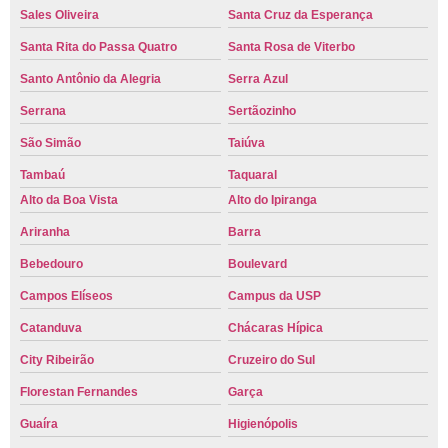
Sales Oliveira
Santa Cruz da Esperança
Santa Rita do Passa Quatro
Santa Rosa de Viterbo
Santo Antônio da Alegria
Serra Azul
Serrana
Sertãozinho
São Simão
Taiúva
Tambaú
Taquaral
Alto da Boa Vista
Alto do Ipiranga
Ariranha
Barra
Bebedouro
Boulevard
Campos Elíseos
Campus da USP
Catanduva
Chácaras Hípica
City Ribeirão
Cruzeiro do Sul
Florestan Fernandes
Garça
Guaíra
Higienópolis