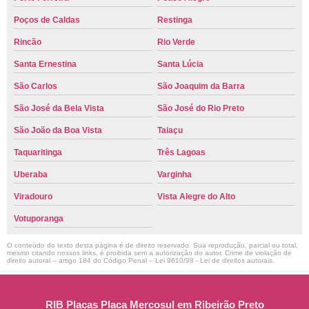
Poços de Caldas
Restinga
Rincão
Rio Verde
Santa Ernestina
Santa Lúcia
São Carlos
São Joaquim da Barra
São José da Bela Vista
São José do Rio Preto
São João da Boa Vista
Taiaçu
Taquaritinga
Três Lagoas
Uberaba
Varginha
Viradouro
Vista Alegre do Alto
Votuporanga
O conteúdo do texto desta página é de direito reservado. Sua reprodução, parcial ou total,
mesmo citando nossos links, é proibida sem a autorização do autor. Crime de violação de
direito autoral – artigo 184 do Código Penal –
Lei 9610/98 - Lei de direitos autorais
.
RIB Placas Placa Mercosul em Ribeirão Preto