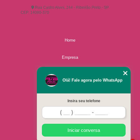
Rua Castro Alves, 244 - Ribeirão Preto - SP
CEP: 14080-370
(16) 3515-1150
(16) 98825-2142
ribplacasautomotivas@gmail.com
Home
Empresa
Missão
Olá! Fale agora pelo WhatsApp
Serviços
Insira seu telefone
Contato
Mapa do site
Iniciar conversa