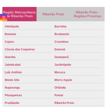
Região Metropolitana
Ribeirão Preto -
Ribeirão Preto
de Ribeirão Preto
Regiões Próximas
Altinópolis
Barrinha
Batatais
Brodowski
Cajuru
Cravinhos
Cássia dos Coqueiros
Dumont
Guariba
Guatapará
Jaboticabal
Jardinópolis
Luís Antônio
Mococa
Monte Alto
Morro Agudo
Nuporanga
Orlândia
Pitangueiras
Pontal
Pradópolis
Ribeirão Preto