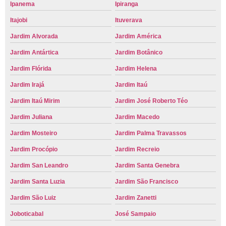
Ipanema
Ipiranga
Itajobi
Ituverava
Jardim Alvorada
Jardim América
Jardim Antártica
Jardim Botânico
Jardim Flórida
Jardim Helena
Jardim Irajá
Jardim Itaú
Jardim Itaú Mirim
Jardim José Roberto Téo
Jardim Juliana
Jardim Macedo
Jardim Mosteiro
Jardim Palma Travassos
Jardim Procópio
Jardim Recreio
Jardim San Leandro
Jardim Santa Genebra
Jardim Santa Luzia
Jardim São Francisco
Jardim São Luiz
Jardim Zanetti
Joboticabal
José Sampaio