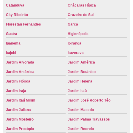
Catanduva
Chácaras Hípica
City Ribeirão
Cruzeiro do Sul
Florestan Fernandes
Garça
Guaíra
Higienópolis
Ipanema
Ipiranga
Itajobi
Ituverava
Jardim Alvorada
Jardim América
Jardim Antártica
Jardim Botânico
Jardim Flórida
Jardim Helena
Jardim Irajá
Jardim Itaú
Jardim Itaú Mirim
Jardim José Roberto Téo
Jardim Juliana
Jardim Macedo
Jardim Mosteiro
Jardim Palma Travassos
Jardim Procópio
Jardim Recreio