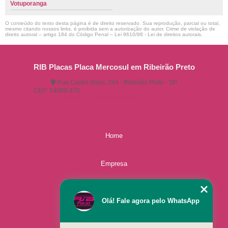
Votuporanga
O conteúdo do texto desta página é de direito reservado. Sua reprodução, parcial ou total,
mesmo citando nossos links, é proibida sem a autorização do autor. Crime de violação de
direito autoral – artigo 184 do Código Penal –
Lei 9610/98 - Lei de direitos autorais
.
RIB Placas Placa Mercosul em Ribeirão Preto
Rua Castro Alves, 244 - Ribeirão Preto - SP
CEP: 14080-370
(16) 3515-1150
(16) 98825-2142
ribplacasautomotivas@gmail.com
Home
Empresa
Missão
Olá! Fale agora pelo WhatsApp
Serviços