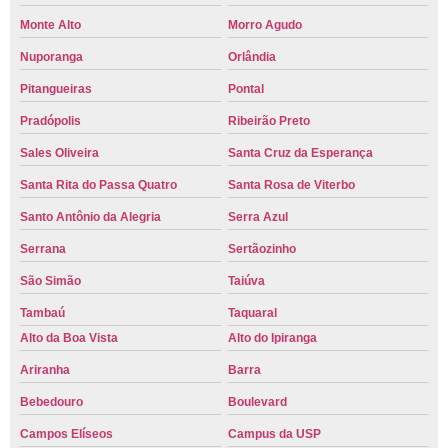
Monte Alto
Morro Agudo
Nuporanga
Orlândia
Pitangueiras
Pontal
Pradópolis
Ribeirão Preto
Sales Oliveira
Santa Cruz da Esperança
Santa Rita do Passa Quatro
Santa Rosa de Viterbo
Santo Antônio da Alegria
Serra Azul
Serrana
Sertãozinho
São Simão
Taiúva
Tambaú
Taquaral
Alto da Boa Vista
Alto do Ipiranga
Ariranha
Barra
Bebedouro
Boulevard
Campos Elíseos
Campus da USP