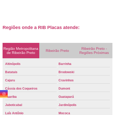
Regiões onde a RIB Placas atende:
Região Metropolitana
Ribeirão Preto -
Ribeirão Preto
de Ribeirão Preto
Regiões Próximas
Altinópolis
Barrinha
Batatais
Brodowski
Cajuru
Cravinhos
Cássia dos Coqueiros
Dumont
Guariba
Guatapará
Jaboticabal
Jardinópolis
Luís Antônio
Mococa