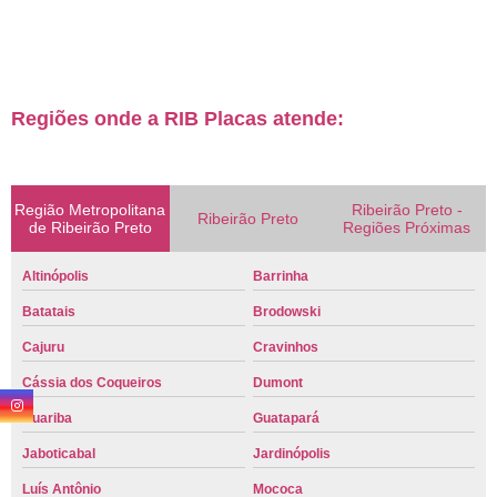
Regiões onde a RIB Placas atende:
Região Metropolitana
Ribeirão Preto -
Ribeirão Preto
de Ribeirão Preto
Regiões Próximas
Altinópolis
Barrinha
Batatais
Brodowski
Cajuru
Cravinhos
Cássia dos Coqueiros
Dumont
Guariba
Guatapará
Jaboticabal
Jardinópolis
Luís Antônio
Mococa