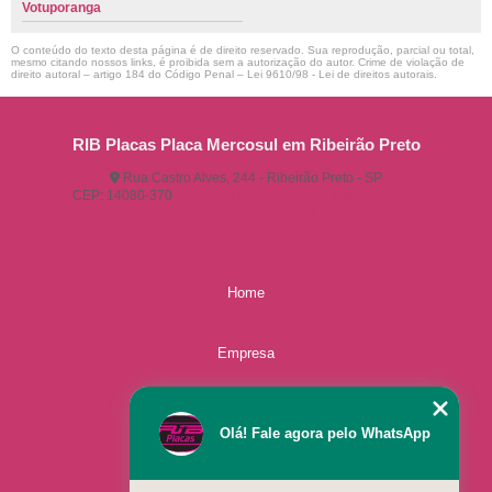
Votuporanga
O conteúdo do texto desta página é de direito reservado. Sua reprodução, parcial ou total,
mesmo citando nossos links, é proibida sem a autorização do autor. Crime de violação de
direito autoral – artigo 184 do Código Penal –
Lei 9610/98 - Lei de direitos autorais
.
RIB Placas Placa Mercosul em Ribeirão Preto
Rua Castro Alves, 244 - Ribeirão Preto - SP
CEP: 14080-370
(16) 3515-1150
(16) 98825-2142
ribplacasautomotivas@gmail.com
Home
Empresa
Missão
Olá! Fale agora pelo WhatsApp
Serviços