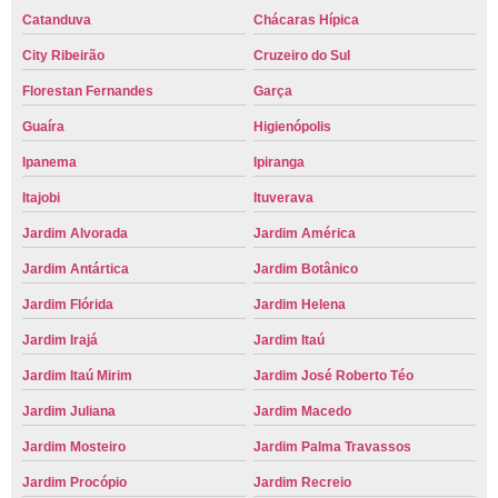
Catanduva
Chácaras Hípica
City Ribeirão
Cruzeiro do Sul
Florestan Fernandes
Garça
Guaíra
Higienópolis
Ipanema
Ipiranga
Itajobi
Ituverava
Jardim Alvorada
Jardim América
Jardim Antártica
Jardim Botânico
Jardim Flórida
Jardim Helena
Jardim Irajá
Jardim Itaú
Jardim Itaú Mirim
Jardim José Roberto Téo
Jardim Juliana
Jardim Macedo
Jardim Mosteiro
Jardim Palma Travassos
Jardim Procópio
Jardim Recreio