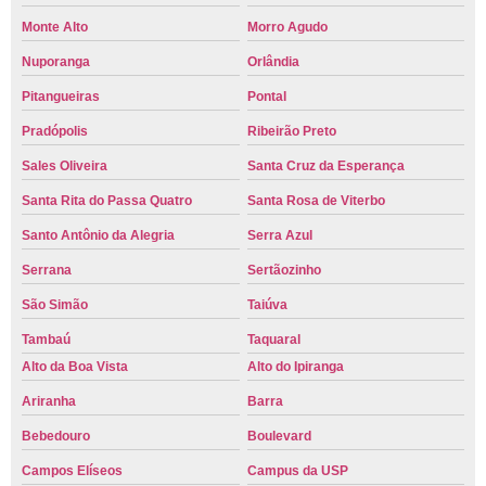
Monte Alto
Morro Agudo
Nuporanga
Orlândia
Pitangueiras
Pontal
Pradópolis
Ribeirão Preto
Sales Oliveira
Santa Cruz da Esperança
Santa Rita do Passa Quatro
Santa Rosa de Viterbo
Santo Antônio da Alegria
Serra Azul
Serrana
Sertãozinho
São Simão
Taiúva
Tambaú
Taquaral
Alto da Boa Vista
Alto do Ipiranga
Ariranha
Barra
Bebedouro
Boulevard
Campos Elíseos
Campus da USP