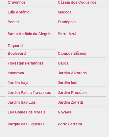
Cravinhos
Cássia dos Coqueiros
e Carro Oficial
Placa de um Carro
Luís Antônio
Mococa
 um Carro Ribeirão Preto
Placa Nova Carro
Pontal
Pradópolis
e no Carro
Placa Vermelha de Carro
Santo Antônio da Alegria
Serra Azul
laca Veicular
Placa Veicular Amarela
Taquaral
ular Cinza
Placa Veicular Cravinhos
Boulevard
Campos Elíseos
 Veicular Nova
Placa Veicular Preta
Florestan Fernandes
Garça
 Veicular Verde
Placa Veicular Vermelha
Ituverava
Jardim Alvorada
eforma de Placa Automotiva Cravinhos
Jardim Irajá
Jardim Itaú
irão Preto
Reforma de Placa Carro
Jardim Palma Travassos
Jardim Procópio
 Placa Automotiva
Reforma Placa Carro
Jardim São Luiz
Jardim Zanetti
Reformar Placa de Veículo
Leo Gomes de Morais
Novaes
va
Serviço de Reforma de Placa Veicular
Parque das Figueiras
Porto Ferreira
Troca de Placa
Troca de Placa Carro