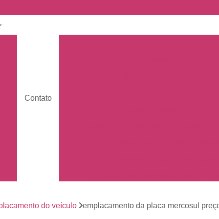
nto
Carro Zero Emplacamento
Emplaca
Emplacamento Carro Cravin
nto
Emplacamento Carro Ribeirão 
Emplacamento Carros
Emplacamento C
nto
Contato
s
Empresa de Emplacamento Car
nto
Emplacamento da Moto
Emplacamen
os
Emplacamento de Moto Mercos
tos
Emplacamento de Moto Usad
os
Emplacamento Mercosul Moto
Em
Primeiro Emplacamento da Mot
de
nto
lacamento do veículo
emplacamento da placa mercosul preç
Emplacamento da Placa Mer