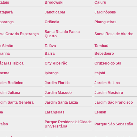
atais
Brodowski
Cajuru
Placa de Carro Cinza
Placa d
atapará
Jaboticabal
Jardinópolis
Placa de um Carro Cravinhos
Placa de
poranga
Orlândia
Pitangueiras
Placa Preta de Carro
Placa Verd
Santa Rita do Passa
nta Cruz da Esperança
Santa Rosa de Viterbo
Quatro
Placa de Identificação Veicular
P
o Simão
Taiúva
Tambaú
Placa Veicular Azul
Placa Veic
iranha
Barra
Bebedouro
Placa Veicular Mercosul
Placa
ácaras Hípica
City Ribeirão
Cruzeiro do Sul
Placa Veicular Ribeirão Preto
Placa
anema
Ipiranga
Itajobi
Reforma de Placa Automotiva
R
rdim Botânico
Jardim Flórida
Jardim Helena
Reforma de Placa Automotiva Ribe
dim Juliana
Jardim Macedo
Jardim Mosteiro
Reforma de Placa Veicular
Reforma
rdim Santa Genebra
Jardim Santa Luzia
Jardim São Francisco
Reforma Placa Veicular
pa
Laranjeiras
Leblon
Serviço de Reforma de Placa Automoti
Parque Residencial Cidade
raíso
Parque São Sebastião
Universitária
Serviço de Reforma Placa Veicular