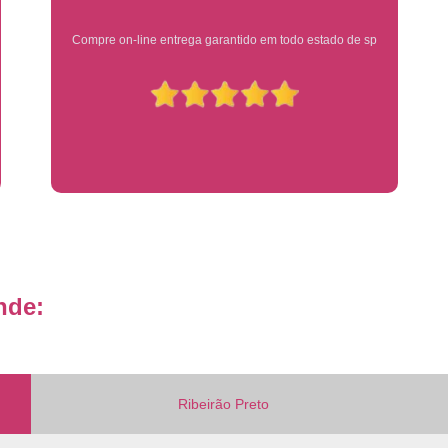
Placa de Veículo Detran
Placa de
Ótimo atendimento
Placa Mercosul Veículo Oficial
P
Placa Veículo Detran
Placa Veículo
Troca Placa de Veículo
Troca Pla
Placa Azul Mercosul
Placa da
Placa do Mercosul
Placa Me
Placa Mercosul Preta
Placa Mercosul
Placa Padrão Mercosul
Placa Ver
nde:
Modelo de Placa Mercosul
Modelo Placa
Modelo Placa Mercosul Ribeir
Placa de Veículo Mercosul
Placa
Placa Mercosul com Nome da Cidade
P
Ribeirão Preto
Placa Amarela Carro
Placa Ca