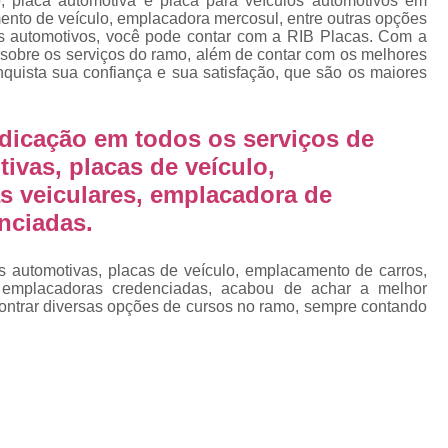
o, placa automotiva e placa para veículos automotivos em
Emplacamento Placa Mercosu
ento de veículo, emplacadora mercosul, entre outras opções
os automotivos, você pode contar com a RIB Placas. Com a
cas
Qual o Valor do Emplacamento da Placa 
 sobre os serviços do ramo, além de contar com os melhores
nquista sua confiança e sua satisfação, que são os maiores
cas
Valor do Emplacamento Mercosul
Val
s
Emplacar Carro Cravinhos
Emplacar C
e
dicação em todos os serviços de
Emplacar Carros
Emplacar o Carro
E
ivas, placas de veículo,
Emplacar Veículo
Emplacar V
s veiculares, emplacadora de
Emplacar Veículos
Empresa
nciadas.
Empresa de Emplacamento
Em
as automotivas, placas de veículo, emplacamento de carros,
Empresa de Emplacamento de Carro
e emplacadoras credenciadas, acabou de achar a melhor
ntrar diversas opções de cursos no ramo, sempre contando
Empresa de Emplacamento de Moto
Empresa de Emplacamento de Veícul
Empresa Emplacamento
Emp
Emplacadora de Veículos
Emplacado