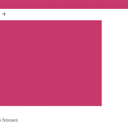
(16) 3515-1150
(16) 98825-2142
mento Carro
Emplacamento Carro 0km
hos
Emplacamento Carro Novo
Preto
Emplacamento Carro Zero
arros Novos
Emplacamento de Carro Novo
ro
Empresa Emplacamento Carro
to de Moto
Emplacamento de Moto 0km
ul
Emplacamento de Moto Nova
a
Emplacamento de Moto Zero
placamento Moto
Emplacar Moto Zero
o
Primeiro Emplacamento de Moto
o Novaes
cosul
Emplacamento de Carro