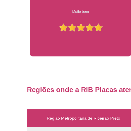
Compre on-line entrega garantido em todo estado de sp
Regiões onde a RIB Placas ate
Região Metropolitana de Ribeirão Preto