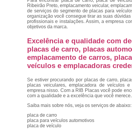
Para encontrar placa de carro, placa de veícul
placas
Ribeirão Preto, emplacamento veicular, emplacam
de serviços do segmento de placas para veícul
Troca de pla
organização você consegue tirar as suas dúvidas
profissionais e instalações. Assim, a empresa co
Troca de pla
objetivos da marca.
de veículo
Trocas d
Excelência e qualidade com de
placas
placas de carro, placas automot
emplacamento de carros, placa
veículos e emplacadoras crede
Se estiver procurando por placas de carro, plac
placas veiculares, emplacadora de veículos 
empresa nisso. Com a RIB Placas você pode enco
com a qualidade e a excelência que você merece.
Saiba mais sobre nós, veja os serviços de abaixo:
placa de carro
placa para veículos automotivos
placa de veículo