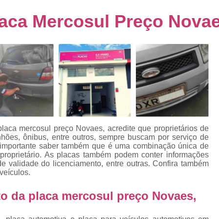
s
Emplacamento de Carro Usad
ra
aca Mercosul Preço Nova
Emplacamento de Veículo Pcd
E
tos
Emplacamento de Veículo Zero 
as
Emplacamento do Carro
Emplacamento
rro
Emplacamento Veículos Zero
e
Emplacamento de Veículo
E
Emplacamento de Veículo Novo
Emplacamento de Veículo Usad
aca mercosul preço Novaes, acredite que proprietários de
elo
nhões, ônibus, entre outros, sempre buscam por serviço de
Emplacamento Veículo Novo
Emplacam
 importante saber também que é uma combinação única de
o proprietário. As placas também podem conter informações
Emplacamento Veicular
Proce
ra
de validade do licenciamento, entre outras. Confira também
veículos.
Detran Emplacamento Merc
Emplacamento Mercosul Cravinh
 da placa mercosul preço Novaes,
s
Emplacamento Mercosul Ribeirão 
e