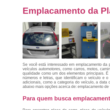
Empresa
emplacado
Emplacamento da Pl
Placa de mo
Placas
automotiv
Placas de ca
Placas d
veículo
Placas
mercosul
Se você está interessado em emplacamento da pl
Placas mod
veículos automotores, como carros, motos, cami
mercosul
qualidade como um dos elementos principais. É
números e letras, que identificam o veículo e 
Placas pa
adicionais, como a categoria do veículo, a data 
carro
abaixo mais opções acerca de: emplacamento de 
Placas
Para quem busca emplacamento
veiculare
Reforma d