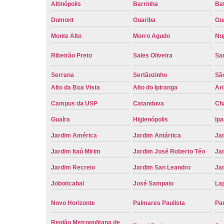
Altinópolis
Barrinha
Bat
Dumont
Guariba
Gu
Monte Alto
Morro Agudo
Nu
Ribeirão Preto
Sales Oliveira
Sa
Serrana
Sertãozinho
Sã
Alto da Boa Vista
Alto do Ipiranga
Ar
Campus da USP
Catanduva
Ch
Guaíra
Higienópolis
Ip
Jardim América
Jardim Antártica
Ja
Jardim Itaú Mirim
Jardim José Roberto Téo
Jar
Jardim Recreio
Jardim San Leandro
Ja
Joboticabal
José Sampaio
La
Novo Horizonte
Palmares Paulista
Pa
Região Metropolitana de