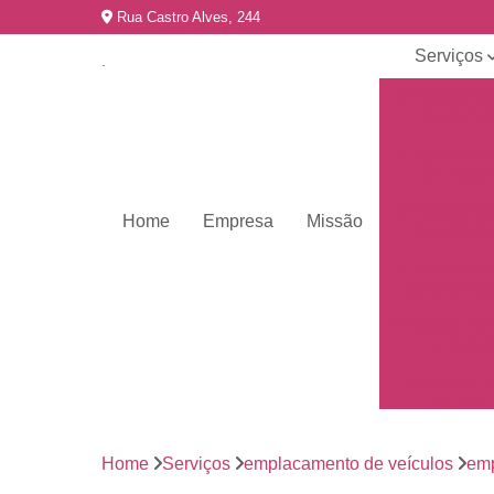
Rua Castro Alves, 244
Serviços
Emplacame
de carros
Emplacame
de motos
Emplacame
Home
Empresa
Missão
de veículo
Emplacame
para veícul
Emplacamen
mercosul
Emplacar 
carros
Empresas 
emplacame
Home
Serviços
emplacamento de veículos
emp