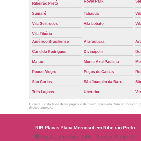
Royal Park
San
Ribeirão Preto
Sumaré
Tabapuã
Vil
Vila Gertrudes
Vila Lobato
Vil
Vila Tibério
Américo Brasiliense
Araraquara
Ar
Cândido Rodrigues
Divinópolis
Do
Matão
Monte Azul Paulista
Mo
Pouso Alegre
Poços de Caldas
Re
São Carlos
São Joaquim da Barra
São
Três Lagoas
Uberaba
Va
O conteúdo do texto desta página é de direito reservado. Sua reprodução, pa
direitos autorais
.
RIB Placas Placa Mercosul em Ribeirão Preto
Rua Castro Alves, 244 - Ribeirão Preto - SP