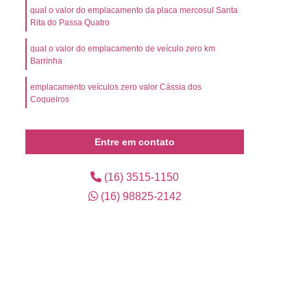
l
Preço Emplacamento Mercosul
qual o valor do emplacamento da placa mercosul Santa
Rita do Passa Quatro
Mercosul
Valor de Emplacamento Mercosul
qual o valor do emplacamento de veículo zero km
or Emplacamento Mercosul
Emplacar Carro
Barrinha
arro Ribeirão Preto
Emplacar Carro Usado
emplacamento veículos zero valor Cássia dos
mplacar o Veículo
Emplacar o Veículo Novo
Coqueiros
eículo Novo
Emplacar Veículo Zero
emplacamento da placa mercosul valor Guará
Entre em contato
 Credenciada para Emplacamento
emplacamento de carro preço Ariranha
presa de Emplacamento Credenciada
(16) 3515-1150
Empresa de Emplacamento de Carros
(16) 98825-2142
Empresa de Emplacamento de Veículo
os
Empresa de Emplacamento Mercosul
lacadora
Emplacadora Cravinhos
ra Mercosul
Emplacadora Ribeirão Preto