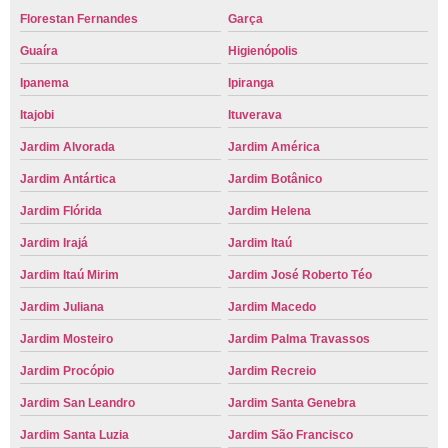
Florestan Fernandes
Garça
Guaíra
Higienópolis
Ipanema
Ipiranga
Itajobi
Ituverava
Jardim Alvorada
Jardim América
Jardim Antártica
Jardim Botânico
Jardim Flórida
Jardim Helena
Jardim Irajá
Jardim Itaú
Jardim Itaú Mirim
Jardim José Roberto Téo
Jardim Juliana
Jardim Macedo
Jardim Mosteiro
Jardim Palma Travassos
Jardim Procópio
Jardim Recreio
Jardim San Leandro
Jardim Santa Genebra
Jardim Santa Luzia
Jardim São Francisco