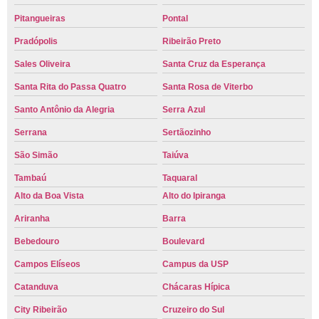
Pitangueiras
Pontal
Pradópolis
Ribeirão Preto
Sales Oliveira
Santa Cruz da Esperança
Santa Rita do Passa Quatro
Santa Rosa de Viterbo
Santo Antônio da Alegria
Serra Azul
Serrana
Sertãozinho
São Simão
Taiúva
Tambaú
Taquaral
Alto da Boa Vista
Alto do Ipiranga
Ariranha
Barra
Bebedouro
Boulevard
Campos Elíseos
Campus da USP
Catanduva
Chácaras Hípica
City Ribeirão
Cruzeiro do Sul