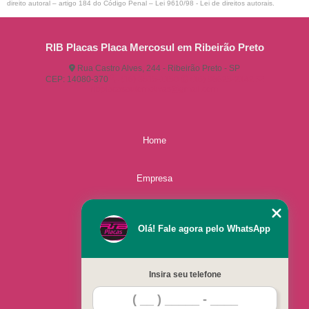
direito autoral – artigo 184 do Código Penal –
Lei 9610/98 - Lei de direitos autorais
.
RIB Placas Placa Mercosul em Ribeirão Preto
Rua Castro Alves, 244 - Ribeirão Preto - SP
CEP: 14080-370
(16) 3515-1150
(16) 98825-2142
ribplacasautomotivas@gmail.com
Home
Empresa
Missão
Olá! Fale agora pelo WhatsApp
Serviços
Insira seu telefone
Contato