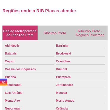
Regiões onde a RIB Placas atende:
Região Metropolitana
Ribeirão Preto -
Ribeirão Preto
de Ribeirão Preto
Regiões Próximas
Altinópolis
Barrinha
Batatais
Brodowski
Cajuru
Cravinhos
Cássia dos Coqueiros
Dumont
Guariba
Guatapará
Jaboticabal
Jardinópolis
Luís Antônio
Mococa
Monte Alto
Morro Agudo
Nuporanga
Orlândia