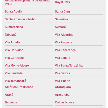
Região Metropolitana de Ribeirão
Royal Park
Preto
Santa Adélia
Santa Cruz
Santa Rosa do Viterbo
Severinia
Sumarezinho
Sumaré
Tabapuã
Vila Albertina
Vila Amélia
Vila Augusta
Vila Carvalho
Vila Esperança
Vila Gertrudes
Vila Lobato
Vila Monte Alegre
Vila Santa Terezinha
Vila Saudade
Vila Seixas
Vila Tamandaré
Vila Tibério
Américo Brasiliense
Araraquara
Araxá
Araçatuba
Barretos
Caldas Novas