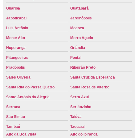
Guariba
Guatapará
Jaboticabal
Jardinópolis
Luís Antônio
Mococa
Monte Alto
Morro Agudo
Nuporanga
Orlândia
Pitangueiras
Pontal
Pradópolis
Ribeirão Preto
Sales Oliveira
Santa Cruz da Esperança
Santa Rita do Passa Quatro
Santa Rosa de Viterbo
Santo Antônio da Alegria
Serra Azul
Serrana
Sertãozinho
São Simão
Taiúva
Tambaú
Taquaral
Alto da Boa Vista
Alto do Ipiranga