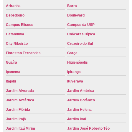
Ariranha
Barra
Bebedouro
Boulevard
Campos Elíseos
Campus da USP
Catanduva
Chácaras Hípica
City Ribeirão
Cruzeiro do Sul
Florestan Fernandes
Garça
Guaíra
Higienópolis
Ipanema
Ipiranga
Itajobi
Ituverava
Jardim Alvorada
Jardim América
Jardim Antártica
Jardim Botânico
Jardim Flórida
Jardim Helena
Jardim Irajá
Jardim Itaú
Jardim Itaú Mirim
Jardim José Roberto Téo