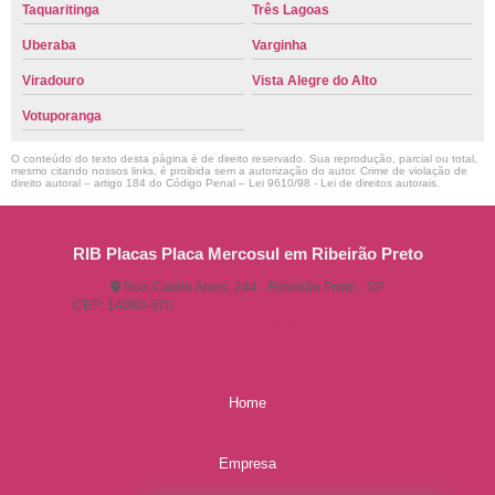
Taquaritinga
Três Lagoas
Uberaba
Varginha
Viradouro
Vista Alegre do Alto
Votuporanga
O conteúdo do texto desta página é de direito reservado. Sua reprodução, parcial ou total,
mesmo citando nossos links, é proibida sem a autorização do autor. Crime de violação de
direito autoral – artigo 184 do Código Penal –
Lei 9610/98 - Lei de direitos autorais
.
RIB Placas Placa Mercosul em Ribeirão Preto
Rua Castro Alves, 244 - Ribeirão Preto - SP
CEP: 14080-370
(16) 3515-1150
(16) 98825-2142
ribplacasautomotivas@gmail.com
Home
Empresa