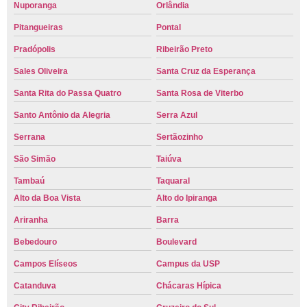
Nuporanga
Orlândia
Pitangueiras
Pontal
Pradópolis
Ribeirão Preto
Sales Oliveira
Santa Cruz da Esperança
Santa Rita do Passa Quatro
Santa Rosa de Viterbo
Santo Antônio da Alegria
Serra Azul
Serrana
Sertãozinho
São Simão
Taiúva
Tambaú
Taquaral
Alto da Boa Vista
Alto do Ipiranga
Ariranha
Barra
Bebedouro
Boulevard
Campos Elíseos
Campus da USP
Catanduva
Chácaras Hípica