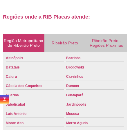
Regiões onde a RIB Placas atende:
Região Metropolitana
Ribeirão Preto -
Ribeirão Preto
de Ribeirão Preto
Regiões Próximas
Altinópolis
Barrinha
Batatais
Brodowski
Cajuru
Cravinhos
Cássia dos Coqueiros
Dumont
Guariba
Guatapará
Jaboticabal
Jardinópolis
Luís Antônio
Mococa
Monte Alto
Morro Agudo