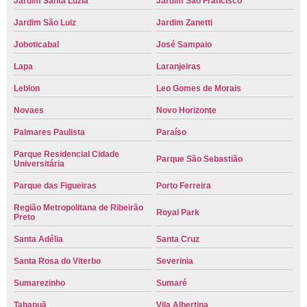
Jardim Santa Luzia
Jardim São Francisco
Jardim São Luiz
Jardim Zanetti
Joboticabal
José Sampaio
Lapa
Laranjeiras
Leblon
Leo Gomes de Morais
Novaes
Novo Horizonte
Palmares Paulista
Paraíso
Parque Residencial Cidade
Parque São Sebastião
Universitária
Parque das Figueiras
Porto Ferreira
Região Metropolitana de Ribeirão
Royal Park
Preto
Santa Adélia
Santa Cruz
Santa Rosa do Viterbo
Severinia
Sumarezinho
Sumaré
Tabapuã
Vila Albertina