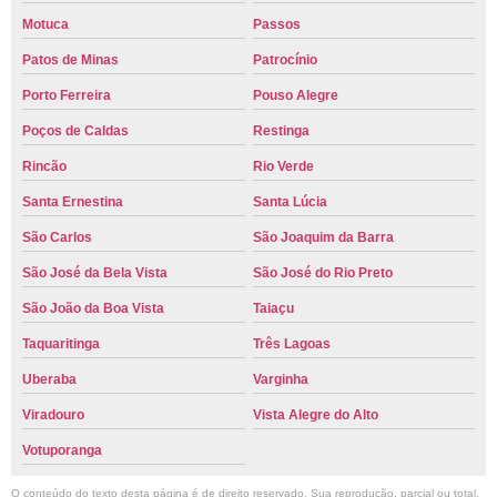
Motuca
Passos
Patos de Minas
Patrocínio
Porto Ferreira
Pouso Alegre
Poços de Caldas
Restinga
Rincão
Rio Verde
Santa Ernestina
Santa Lúcia
São Carlos
São Joaquim da Barra
São José da Bela Vista
São José do Rio Preto
São João da Boa Vista
Taiaçu
Taquaritinga
Três Lagoas
Uberaba
Varginha
Viradouro
Vista Alegre do Alto
Votuporanga
O conteúdo do texto desta página é de direito reservado. Sua reprodução, parcial ou total,