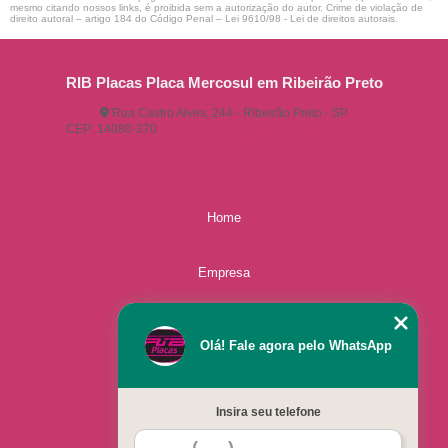
mesmo citando nossos links, é proibida sem a autorização do autor. Crime de violação de
direito autoral – artigo 184 do Código Penal –
Lei 9610/98 - Lei de direitos autorais
.
RIB Placas Placa Mercosul em Ribeirão Preto
Rua Castro Alves, 244 - Ribeirão Preto - SP
CEP: 14080-370
(16) 3515-1150
(16) 98825-2142
ribplacasautomotivas@gmail.com
Home
Empresa
Missão
Olá! Fale agora pelo WhatsApp
Serviços
Insira seu telefone
Contato