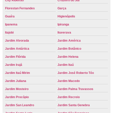
City Ribeirão
Cruzeiro do Sul
Florestan Fernandes
Garça
Guaíra
Higienópolis
Ipanema
Ipiranga
Itajobi
Ituverava
Jardim Alvorada
Jardim América
Jardim Antártica
Jardim Botânico
Jardim Flórida
Jardim Helena
Jardim Irajá
Jardim Itaú
Jardim Itaú Mirim
Jardim José Roberto Téo
Jardim Juliana
Jardim Macedo
Jardim Mosteiro
Jardim Palma Travassos
Jardim Procópio
Jardim Recreio
Jardim San Leandro
Jardim Santa Genebra