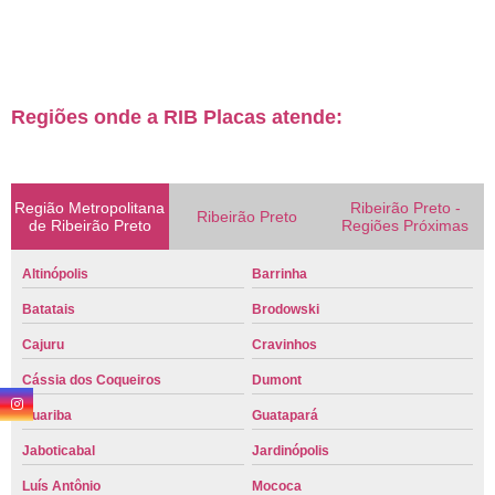
Regiões onde a RIB Placas atende:
Região Metropolitana
Ribeirão Preto -
Ribeirão Preto
de Ribeirão Preto
Regiões Próximas
Altinópolis
Barrinha
Batatais
Brodowski
Cajuru
Cravinhos
Cássia dos Coqueiros
Dumont
Guariba
Guatapará
Jaboticabal
Jardinópolis
Luís Antônio
Mococa