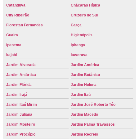
Catanduva
Chácaras Hípica
City Ribeirão
Cruzeiro do Sul
Florestan Fernandes
Garça
Guaíra
Higienópolis
Ipanema
Ipiranga
Itajobi
Ituverava
Jardim Alvorada
Jardim América
Jardim Antártica
Jardim Botânico
Jardim Flórida
Jardim Helena
Jardim Irajá
Jardim Itaú
Jardim Itaú Mirim
Jardim José Roberto Téo
Jardim Juliana
Jardim Macedo
Jardim Mosteiro
Jardim Palma Travassos
Jardim Procópio
Jardim Recreio