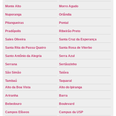
Monte Alto
Morro Agudo
Nuporanga
Orlândia
Pitangueiras
Pontal
Pradópolis
Ribeirão Preto
Sales Oliveira
Santa Cruz da Esperança
Santa Rita do Passa Quatro
Santa Rosa de Viterbo
Santo Antônio da Alegria
Serra Azul
Serrana
Sertãozinho
São Simão
Taiúva
Tambaú
Taquaral
Alto da Boa Vista
Alto do Ipiranga
Ariranha
Barra
Bebedouro
Boulevard
Campos Elíseos
Campus da USP