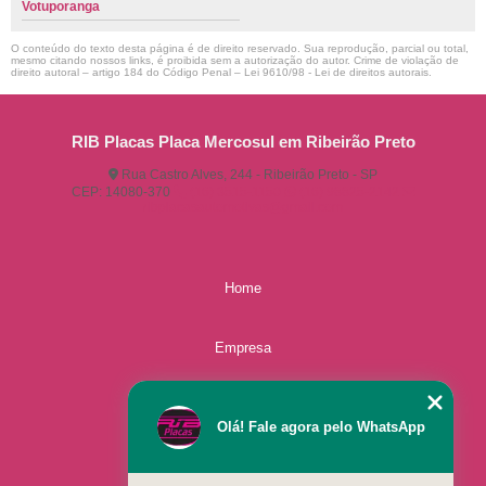
Votuporanga
O conteúdo do texto desta página é de direito reservado. Sua reprodução, parcial ou total,
mesmo citando nossos links, é proibida sem a autorização do autor. Crime de violação de
direito autoral – artigo 184 do Código Penal –
Lei 9610/98 - Lei de direitos autorais
.
RIB Placas Placa Mercosul em Ribeirão Preto
Rua Castro Alves, 244 - Ribeirão Preto - SP
CEP: 14080-370
(16) 3515-1150
(16) 98825-2142
ribplacasautomotivas@gmail.com
Home
Empresa
Missão
Olá! Fale agora pelo WhatsApp
Serviços